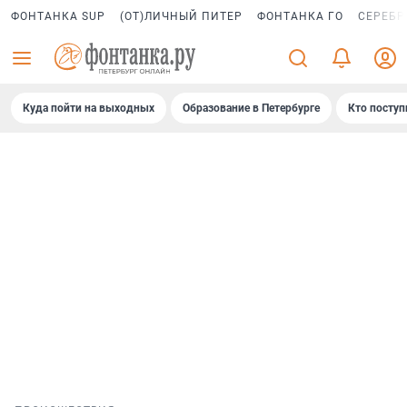
ФОНТАНКА SUP
(ОТ)ЛИЧНЫЙ ПИТЕР
ФОНТАНКА ГО
СЕРЕБР
Куда пойти на выходных
Образование в Петербурге
Кто поступ