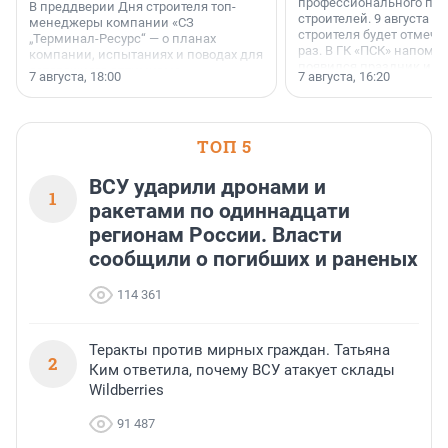
профессионального пр
В преддверии Дня строителя топ-
строителей. 9 августа 2
менеджеры компании «СЗ
строителя будет отмечат
„Терминал-Ресурс“ — о планах
раз. В ГК «ПСК» напомни
компании, испытаниях и поводах для
появился праздник и к
осторожного оптимизма.
7 августа, 18:00
7 августа, 16:20
поменялась роль строит
ТОП 5
ВСУ ударили дронами и
1
ракетами по одиннадцати
регионам России. Власти
сообщили о погибших и раненых
114 361
Теракты против мирных граждан. Татьяна
2
Ким ответила, почему ВСУ атакует склады
Wildberries
91 487