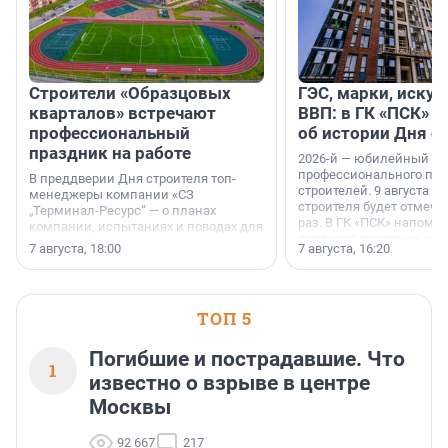
Строители «Образцовых
ГЭС, марки, искус
кварталов» встречают
ВВП: в ГК «ПСК» р
профессиональный
об истории Дня с
праздник на работе
2026-й — юбилейный го
профессионального пр
В преддверии Дня строителя топ-
строителей. 9 августа 2
менеджеры компании «СЗ
строителя будет отмечат
„Терминал-Ресурс“ — о планах
раз. В ГК «ПСК» напомни
компании, испытаниях и поводах для
появился праздник и к
осторожного оптимизма.
7 августа, 18:00
7 августа, 16:20
поменялась роль строит
ТОП 5
Погибшие и пострадавшие. Что
1
известно о взрыве в центре
Москвы
92 667
217