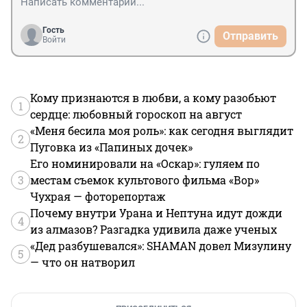
Гость
Отправить
Войти
Кому признаются в любви, а кому разобьют
1
сердце: любовный гороскоп на август
«Меня бесила моя роль»: как сегодня выглядит
2
Пуговка из «Папиных дочек»
Его номинировали на «Оскар»: гуляем по
3
местам съемок культового фильма «Вор»
Чухрая — фоторепортаж
Почему внутри Урана и Нептуна идут дожди
4
из алмазов? Разгадка удивила даже ученых
«Дед разбушевался»: SHAMAN довел Мизулину
5
— что он натворил