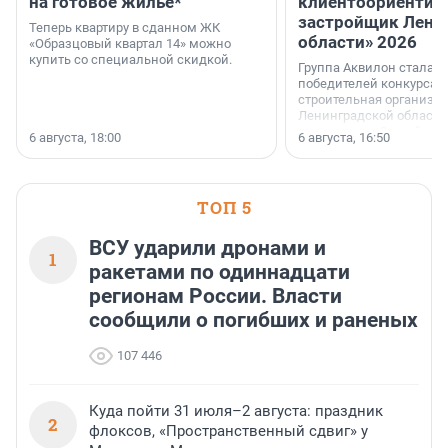
на готовое жильё*
клиентоориентир
застройщик Лени
Теперь квартиру в сданном ЖК
области» 2026
«Образцовый квартал 14» можно
купить со специальной скидкой.
Группа Аквилон стала 
победителей конкурса 
строительная организа
Ленинградской области 
номинации «Самый
6 августа, 18:00
6 августа, 16:50
клиентоориентированн
застройщик Ленинград
области».
ТОП 5
ВСУ ударили дронами и
1
ракетами по одиннадцати
регионам России. Власти
сообщили о погибших и раненых
107 446
Куда пойти 31 июля–2 августа: праздник
2
флоксов, «Пространственный сдвиг» у