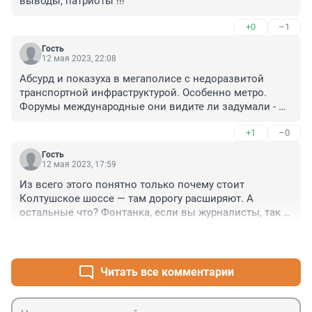
выводы, патриоты !!!
+0
–1
Гость
12 мая 2023, 22:08
Абсурд и показуха в мегаполисе с недоразвитой 
транспортной инфраструктурой. Особенно метро. 
Форумы международные они видите ли задумали - 
обычные люди кроме спанья и работы в этой жизни 
+1
–0
должны ещё разве что только в пробках стоять. Ну 
еще кланяться паразитам и сдохнуть по их первому 
Гость
приказу естественно. Других потребностей у обычных 
12 мая 2023, 17:59
людей в принципе быть не должно.
Из всего этого понятно только почему стоит 
Колтушское шоссе — там дорогу расширяют. А 
остальные что? Фонтанка, если вы журналисты, так 
не просто копипасте факты из сетей, а рассказывайте 
+1
–0
про причины.
Читать все комментарии