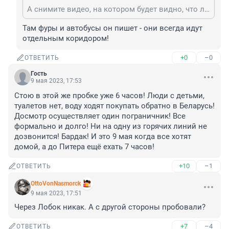
А снимите видео, на котором будет видно, что латвийские и литовские машины пропускают без очереди. Тогда будет что СК показать.
Там фуры и автобусы он пишет - они всегда идут 
отдельным коридором!
+0
–0
ОТВЕТИТЬ
Гость
9 мая 2023, 17:53
Стою в этой же пробке уже 6 часов! Люди с детьми, 
туалетов нет, воду ходят покупать обратно в Беларусь! 
Досмотр осуществляет один пограничник! Все 
формально и долго! Ни на одну из горячих линий не 
дозвонится! Бардак! И это 9 мая когда все хотят 
домой, а до Питера ещё ехать 7 часов!
+10
–1
ОТВЕТИТЬ
OttoVonNasmorck
9 мая 2023, 17:51
Через Лобок никак. А с другой стороны пробовали?
+7
–4
ОТВЕТИТЬ