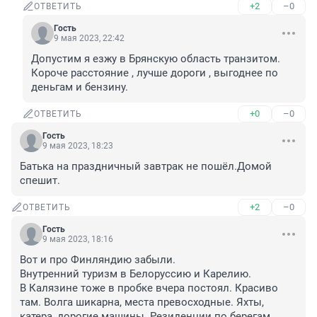
+2
–0
ОТВЕТИТЬ
Гость
9 мая 2023, 22:42
Допустим я езжу в Брянскую область транзитом. 
Короче расстояние , лучше дороги , выгоднее по 
деньгам и бензину.
+0
–0
ОТВЕТИТЬ
Гость
9 мая 2023, 18:23
Батька на праздничный завтрак не пошёл.Домой 
спешит.
+2
–0
ОТВЕТИТЬ
Гость
9 мая 2023, 18:16
Вот и про Финляндию забыли.

Внутренний туризм в Белоруссию и Карелию. 

В Калязине тоже в пробке вчера постоял. Красиво 
там. Волга шикарна, места превосходные. Яхты, 
катера, дорогие машины. Резиденции по берегам. 
