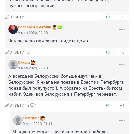
нужно - возвращении.
+0
–0
ОТВЕТИТЬ
Соловей-Помётчик
9 мая 2023, 20:28
Вам же ясно намекают - сидите дома
+3
–0
ОТВЕТИТЬ
Синега
9 мая 2023, 20:28
А всегда из Белоруссии больше едут, чем в 
Белоруссию. Я ехала на поезде в Брест из Петербурга, 
поезд был полупустой. А обратно из Бреста - битком 
набит. Эдак, вся Белоруссия в Петербург переедет.
+1
–1
ОТВЕТИТЬ
1
HomerMP
9 мая 2023, 21:11
Я недавно ездил - все было ровно наоборот.