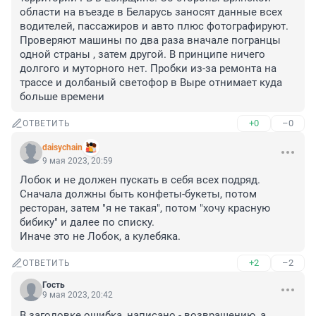
области на въезде в Беларусь заносят данные всех 
водителей, пассажиров и авто плюс фотографируют. 
Проверяют машины по два раза вначале погранцы 
одной страны , затем другой. В принципе ничего 
долгого и муторного нет. Пробки из-за ремонта на 
трассе и долбаный светофор в Выре отнимает куда 
больше времени
+0
–0
ОТВЕТИТЬ
daisychain
9 мая 2023, 20:59
Лобок и не должен пускать в себя всех подряд. 

Сначала должны быть конфеты-букеты, потом 
ресторан, затем "я не такая", потом "хочу красную 
бибику" и далее по списку.

Иначе это не Лобок, а кулебяка.
+2
–2
ОТВЕТИТЬ
Гость
9 мая 2023, 20:42
В заголовке ошибка, написано - возвращению, а 