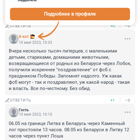
Сегодня в навигаторе посмотрел - тоже самое. Вчера 
Подробнее в профиле
простоял там с 11. 00 до 17.20.
+0
–0
ОТВЕТИТЬ
X-кот
10 мая 2023, 10:33
Вчера несколько тысяч питерцев, с маленькими 
детьми, стариками, домашними животными, 
возвращающиеся от родных из Беларуси через Лобок, 
получили искреннее "поздравление" от фсб с 
праздником Победы. Запомнят надолго. Уж какак 
фсб могут - так и поздравляют, уж какой народ - такая 
и власть. Все по-честному. Без обид.
+1
–0
ОТВЕТИТЬ
Гость
10 мая 2023, 10:10
06.05 на границе Литва в Беларусь через Каменный 
лог простояли 13 часов. 08.05 из Беларуси в Литву 12 
часов через пункт Лоша