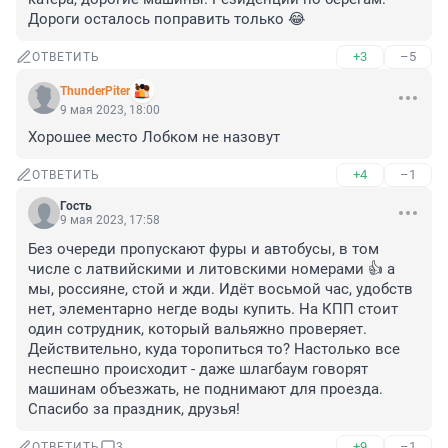
Дороги осталось поправить только 😂
+3
–5
ОТВЕТИТЬ
ThunderPiter
9 мая 2023, 18:00
Хорошее место Лобком не назовут
+4
–1
ОТВЕТИТЬ
Гость
9 мая 2023, 17:58
Без очереди пропускают фуры и автобусы, в том 
числе с латвийскими и литовскими номерами 👍 а 
мы, россияне, стой и жди. Идёт восьмой час, удобств 
нет, элементарно негде воды купить. На КПП стоит 
один сотрудник, который вальяжно проверяет. 
Действительно, куда торопиться то? Настолько все 
неспешно происходит - даже шлагбаум говорят 
машинам объезжать, не поднимают для проезда. 
Спасибо за праздник, друзья!
+9
–1
ОТВЕТИТЬ
3