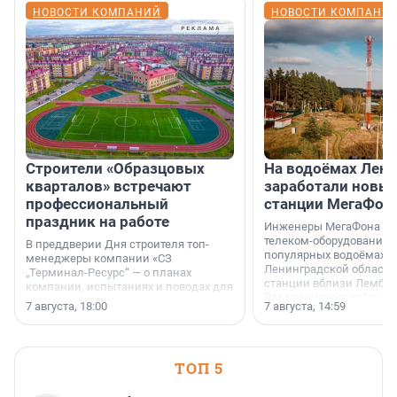
НОВОСТИ КОМПАНИЙ
НОВОСТИ КОМПАНИ
Строители «Образцовых
На водоёмах Лен
кварталов» встречают
заработали новы
профессиональный
станции МегаФон
праздник на работе
Инженеры МегаФона ус
телеком-оборудование 
В преддверии Дня строителя топ-
популярных водоёмах
менеджеры компании «СЗ
Ленинградской области
„Терминал-Ресурс“ — о планах
станции вблизи Лембол
компании, испытаниях и поводах для
Раздолинского озёр, а 
осторожного оптимизма.
7 августа, 18:00
7 августа, 14:59
недалеко от Большого Т
водопада.
ТОП 5