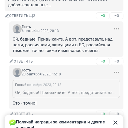
доброжелательные...
+0
–0
ОТВЕТИТЬ
2
Гость
6 сентября 2023, 20:13
Ой, бедные! Привыкайте. А вот, представьте, над 
нами, россиянами, живущими в ЕС, российская 
таможня точно также измывалась всегда.
+0
–0
ОТВЕТИТЬ
Гость
23 сентября 2023, 15:10
Гость
6 сентября 2023, 20:13
Ой, бедные! Привыкайте. А вот, представьте, над нами, россиянами, живущими в ЕС, российская таможня точно также измывалась всегда.
Это - точно!
+0
–0
ОТВЕТИТЬ
Получай награды за комментарии и другие 
Гость
10 мая 2023, 15:48
задания!