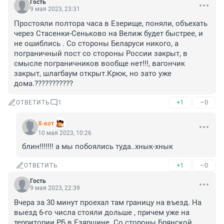
Гость
9 мая 2023, 23:31
Простояли полтора часа в Езерище, поняли, объехать 
через Стасенки-Сеньково на Велиж будет быстрее, и 
не ошиблись . Со стороны Беларуси никого, а 
пограничный пост со стороны России закрыт, в 
смысле пограничников вообще нет!!!, вагончик 
закрыт, шлагбаум открыт.Крюк, но зато уже 
дома.???????????
+1
–0
ОТВЕТИТЬ
1
X-кот
10 мая 2023, 10:26
блин!!!!!!! а мы побоялись туда..хнык-хнык
+1
–0
ОТВЕТИТЬ
Гость
9 мая 2023, 22:39
Вчера за 30 минут проехал там границу на въезд. На 
выезд 6-го числа стояли дольше , причем уже на 
территории РБ в Езярщине. Со стороны Брянской 