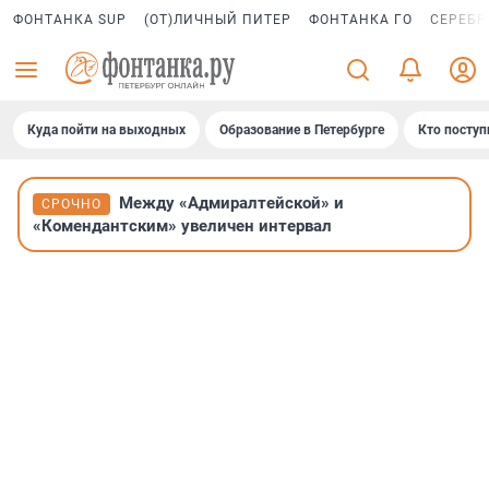
ФОНТАНКА SUP
(ОТ)ЛИЧНЫЙ ПИТЕР
ФОНТАНКА ГО
СЕРЕБР
Куда пойти на выходных
Образование в Петербурге
Кто поступ
Между «Адмиралтейской» и
СРОЧНО
«Комендантским» увеличен интервал