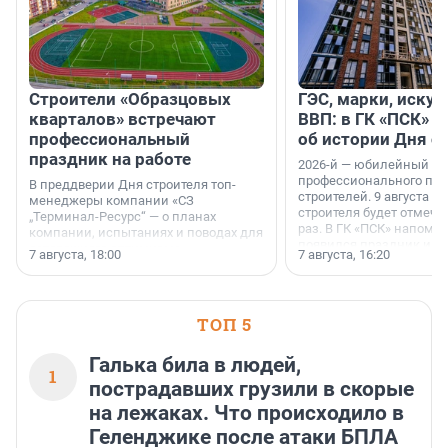
Строители «Образцовых
ГЭС, марки, искус
кварталов» встречают
ВВП: в ГК «ПСК» р
профессиональный
об истории Дня с
праздник на работе
2026-й — юбилейный го
профессионального пр
В преддверии Дня строителя топ-
строителей. 9 августа 2
менеджеры компании «СЗ
строителя будет отмечат
„Терминал-Ресурс“ — о планах
раз. В ГК «ПСК» напомни
компании, испытаниях и поводах для
появился праздник и к
осторожного оптимизма.
7 августа, 18:00
7 августа, 16:20
поменялась роль строит
ТОП 5
Галька била в людей,
1
пострадавших грузили в скорые
на лежаках. Что происходило в
Геленджике после атаки БПЛА