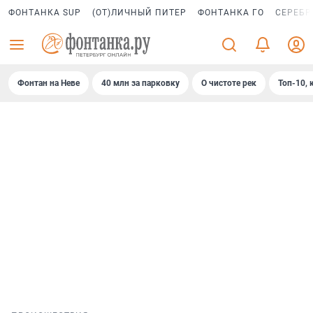
ФОНТАНКА SUP
(ОТ)ЛИЧНЫЙ ПИТЕР
ФОНТАНКА ГО
СЕРЕБР
Фонтан на Неве
40 млн за парковку
О чистоте рек
Топ-10, 