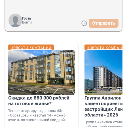
Гость
Войти
Отправить
НОВОСТИ КОМПАНИЙ
НОВОСТИ КОМПАНИ
Скидка до 880 000 рублей
Группа Аквилон 
на готовое жильё*
клиентоориентир
застройщик Лени
Теперь квартиру в сданном ЖК
области» 2026
«Образцовый квартал 14» можно
купить со специальной скидкой.
Группа Аквилон стала 
победителей конкурса 