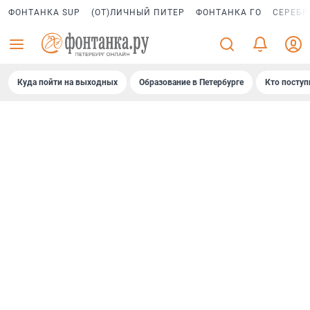
ФОНТАНКА SUP
(ОТ)ЛИЧНЫЙ ПИТЕР
ФОНТАНКА ГО
СЕРЕБР
Куда пойти на выходных
Образование в Петербурге
Кто поступ