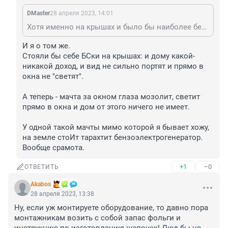
DMaster
28 апреля 2023, 14:01
Хотя именно на крышах и было бы наиболее безопасно для них самих (и эстетически тоже намного лучше, благо не особо видно, да и сами крыши у домов, начиная от хрущоб, далеки от художественной ценности и без БС). Но для этого же надо знать, как работает БС, быть в теме про диаграммы направленности антенн и т.д.
И я о том же.

Стояли бы себе БСки на крышах: и дому какой-
никакой доход, и вид не сильно портят и прямо в 
окна не "светят".

А теперь - мачта за окном глаза мозолит, светит 
прямо в окна и дом от этого ничего не имеет.

У одной такой мачты мимо которой я бывает хожу, 
на земле стоИт тарахтит бензоэлектрогенератор.

Вообще срамота.
+1
–0
ОТВЕТИТЬ
Akabos
28 апреля 2023, 13:38
Ну, если уж монтируете оборудование, то давно пора 
монтажникам возить с собой запас фольги и 