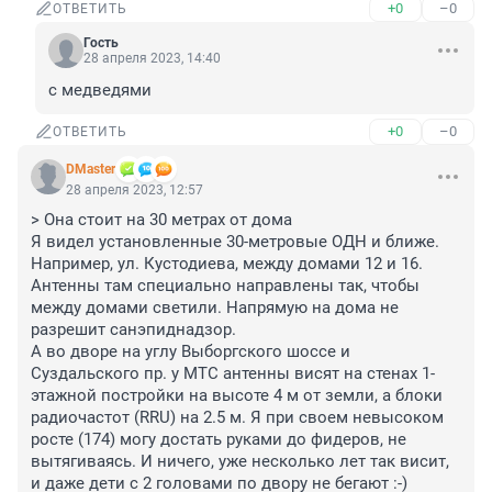
+0
–0
ОТВЕТИТЬ
Гость
28 апреля 2023, 14:40
с медведями
+0
–0
ОТВЕТИТЬ
DMaster
28 апреля 2023, 12:57
> Она стоит на 30 метрах от дома

Я видел установленные 30-метровые ОДН и ближе. 
Например, ул. Кустодиева, между домами 12 и 16. 
Антенны там специально направлены так, чтобы 
между домами светили. Напрямую на дома не 
разрешит санэпиднадзор.

А во дворе на углу Выборгского шоссе и 
Суздальского пр. у МТС антенны висят на стенах 1-
этажной постройки на высоте 4 м от земли, а блоки 
радиочастот (RRU) на 2.5 м. Я при своем невысоком 
росте (174) могу достать руками до фидеров, не 
вытягиваясь. И ничего, уже несколько лет так висит, 
и даже дети с 2 головами по двору не бегают :-)