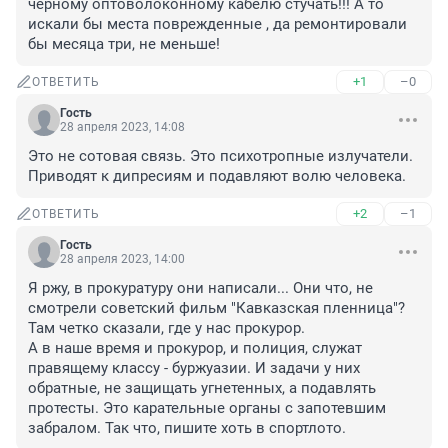
чёрному оптоволоконному кабелю стучать!!! А то 
искали бы места поврежденные , да ремонтировали 
бы месяца три, не меньше!
+1
–0
ОТВЕТИТЬ
Гость
28 апреля 2023, 14:08
Это не сотовая связь. Это психотропные излучатели. 
Приводят к дипресиям и подавляют волю человека.
+2
–1
ОТВЕТИТЬ
Гость
28 апреля 2023, 14:00
Я ржу, в прокуратуру они написали... Они что, не 
смотрели советский фильм "Кавказская пленница"? 
Там четко сказали, где у нас прокурор. 

А в наше время и прокурор, и полиция, служат 
правящему классу - буржуазии. И задачи у них 
обратные, не защищать угнетенных, а подавлять 
протесты. Это карательные органы с запотевшим 
забралом. Так что, пишите хоть в спортлото.