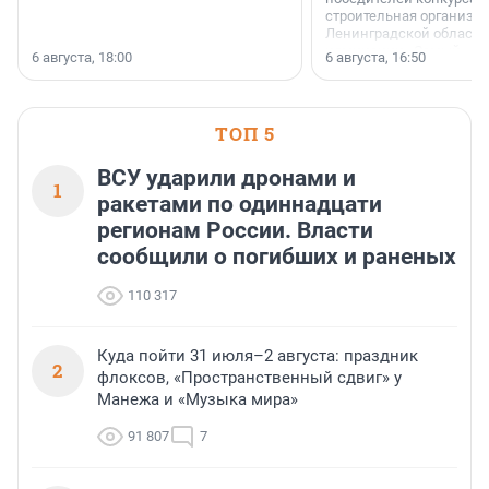
строительная организа
Ленинградской области 
номинации «Самый
6 августа, 18:00
6 августа, 16:50
клиентоориентированн
застройщик Ленинград
области».
ТОП 5
ВСУ ударили дронами и
1
ракетами по одиннадцати
регионам России. Власти
сообщили о погибших и раненых
110 317
Куда пойти 31 июля–2 августа: праздник
2
флоксов, «Пространственный сдвиг» у
Манежа и «Музыка мира»
91 807
7