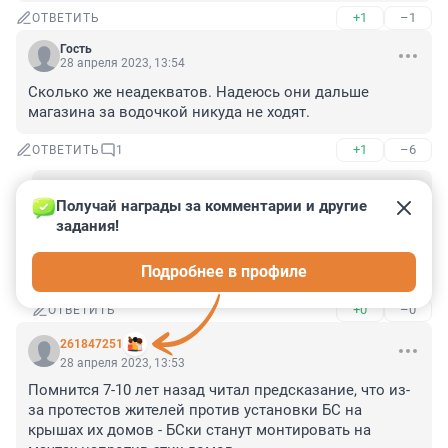
+1
–1
ОТВЕТИТЬ
Гость
28 апреля 2023, 13:54
Сколько же неадекватов. Надеюсь они дальше 
магазина за водочкой никуда не ходят.
+1
–6
ОТВЕТИТЬ
1
Гость
29 апреля 2023, 08:14
Получай награды за комментарии и другие 
задания!
Вот как раз те, кто за водочкой ходит и живут " моя 
хата с краю" и считают, что это не вредит их 
Подробнее в профиле
здоровью. У них другие ценности
+0
–0
ОТВЕТИТЬ
261847251
28 апреля 2023, 13:53
Помнится 7-10 лет назад читал предсказание, что из-
за протестов жителей против установки БС на 
крышах их домов - БСки станут монтировать на 