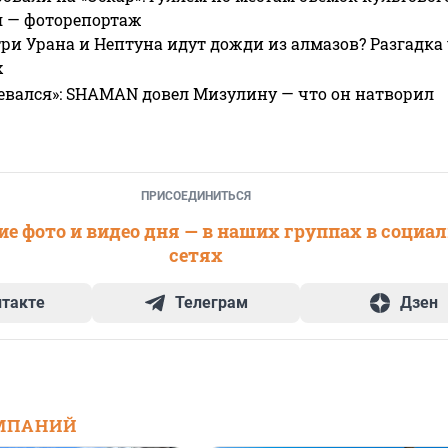
я — фоторепортаж
ри Урана и Нептуна идут дожди из алмазов? Разгадка
х
евался»: SHAMAN довел Мизулину — что он натворил
ПРИСОЕДИНИТЬСЯ
е фото и видео дня — в наших группах в социа
сетях
нтакте
Телеграм
Дзен
МПАНИЙ