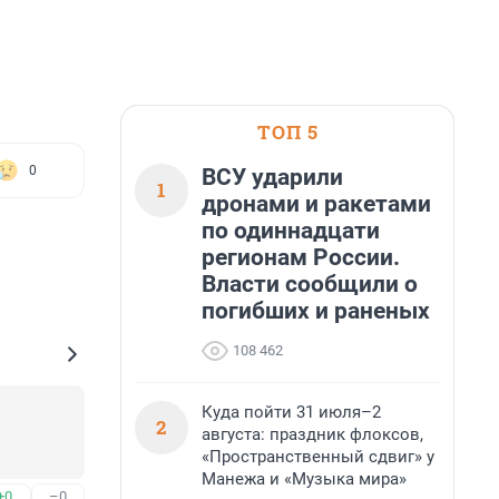
ТОП 5
0
ВСУ ударили
1
дронами и ракетами
по одиннадцати
регионам России.
Власти сообщили о
погибших и раненых
108 462
Куда пойти 31 июля–2
2
августа: праздник флоксов,
«Пространственный сдвиг» у
Манежа и «Музыка мира»
+0
–0