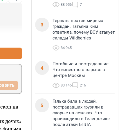
88 956
7
Теракты против мирных
3
граждан. Татьяна Ким
ответила, почему ВСУ атакует
склады Wildberries
+0
–0
84 945
Погибшие и пострадавшие.
4
Что известно о взрыве в
центре Москвы
равить
83 146
216
Галька била в людей,
5
оскоп на
пострадавших грузили в
скорые на лежаках. Что
происходило в Геленджике
ых дочек»
после атаки БПЛА
го фильма