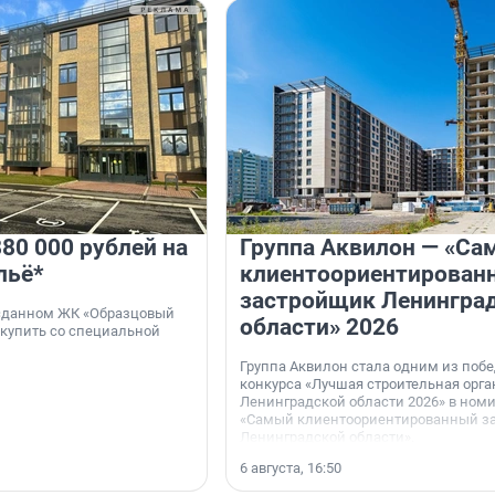
80 000 рублей на
Группа Аквилон — «Са
льё*
клиентоориентирован
застройщик Ленингра
 сданном ЖК «Образцовый
области» 2026
 купить со специальной
Группа Аквилон стала одним из поб
конкурса «Лучшая строительная орг
Ленинградской области 2026» в ном
«Самый клиентоориентированный з
Ленинградской области».
6 августа, 16:50