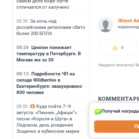
самом деле кофе латте
отличается от капучино
Женя А
08:38
За ночь над
российскими регионами сбито
корреспонд
более 200 БПЛА
08:26
Циклон понижает
0
температуру в Петербурге. В
Москве же за 30
Увидели опечатку? В
08:13
Подробности ЧП на
складе Wildberries в
Екатеринбурге: эвакуировано
800 человек
КОММЕНТАР
08:00
Куда пойти 7–9
Получай награды
августа: «Пикник „Афиши“»,
Гость
22 апреля 2023
песни «Короля и Шута» в
Ледовом, день рождения
П
А у девочки ест
Зощенко и кубинские марки