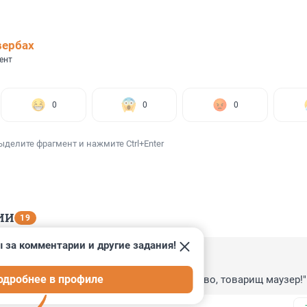
вербах
ент
0
0
0
ыделите фрагмент и нажмите Ctrl+Enter
ИИ
19
 за комментарии и другие задания!
, 13:33
одробнее в профиле
ь родственники мужского пола " Ваше слово, товарищ маузер!"