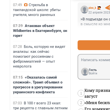
07:49
Стрельба в
alex_k
таиландской школе: убиты
22 апреля 2023
учителя, много раненых
>В подъезде он с
в смысле ко мне
07:39
Атакован объект
Wildberries в Екатеринбурге, он
горит
07:28
Боль, которую не видят
анализы: как сейчас
помогают россиянам с
фибромиалгией — опыт
невролога
Гость
Войти
07:15
«Оказалась самой
сложной». Трамп объявил о
прогрессе в урегулировании
Кому призна
украинского конфликта
1
август
2
«Меня бесил
07:03
В 100 г всего 23 ккал:
три рецепта с главным летним
Его номинир