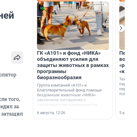
ней
ГК «А101» и фонд «НИКА»
Петер
объединяют усилия для
возвр
защиты животных в рамках
«раскл
программы
«книж
золятор
биоразнообразия
Технолог
перестае
Группа компаний «А101» и
переходи
Благотворительный фонд помощи
повседне
бездомным животным «НИКА»
ле того,
заключили соглашение о
стратегическом сотрудничестве.
ледил за
6 августа, 12:26
5 августа,
и затащил