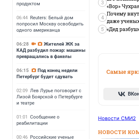
3
продуктом
«Вор» Чухра
Почему внут
4
06:44
Reuters: Белый дом
даже учены
попросил Москву освободить
5
«Дед разбуш
одного американца
06:28
Жителей ЖК за
КАД разбудил пожар: машины
превращались в факелы
06:15
Под конец недели
Самые ярки
Петербург будет сдувать
02:09
Лев Лурье поговорит с
ВКо
Лизой Боярской о Петербурге
и театре
01:01
Сообщение о
Новости СМИ2
реабилитации
НОВОСТИ КО
00:46
Российские ученые