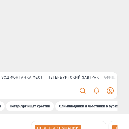
ЗСД ФОНТАНКА ФЕСТ
ПЕТЕРБУРГСКИЙ ЗАВТРАК
АФИША PLUS
и
Петербург ищет креатив
Олимпиадники и льготники в вузах СПб
НОВОСТИ КОМПАНИЙ
НОВОС