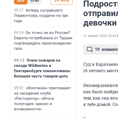
Все
СПБ
24 часа
Подрост
09:37
Актера, сыгравшего
отправил
Лермонтова, осудили на три
девочки
года
09:24
Он точно не из России?
21 апреля 2023, 20:42
Европа потребовала от Турции
подтверждать происхождение
газа
19
коммен
09:12
Очаги пожаров на
Суд в Карачаев
складе Wildberries в
16-летнего мест
Екатеринбурге локализованы.
Большая часть товаров цела
Несовершенноле
09:02
«Фонтанка» приглашает
как было найден
на заседание клуба
тем, как она во
«Ресторатор»: «Итоги
полугодия: кризис и
к тебе домой. С
возможности»