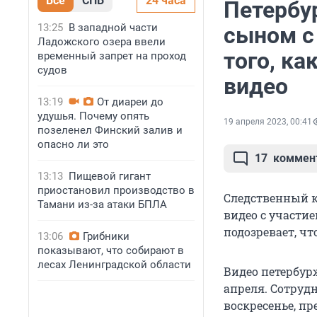
Все
СПБ
24 часа
Петербу
13:25
В западной части
сыном с
Ладожского озера ввели
того, ка
временный запрет на проход
судов
видео
13:19
От диареи до
удушья. Почему опять
19 апреля 2023, 00:41
позеленел Финский залив и
опасно ли это
17
коммен
13:13
Пищевой гигант
приостановил производство в
Следственный к
Тамани из-за атаки БПЛА
видео с участие
подозревает, чт
13:06
Грибники
показывают, что собирают в
лесах Ленинградской области
Видео петербур
апреля. Сотруд
воскресенье, пр