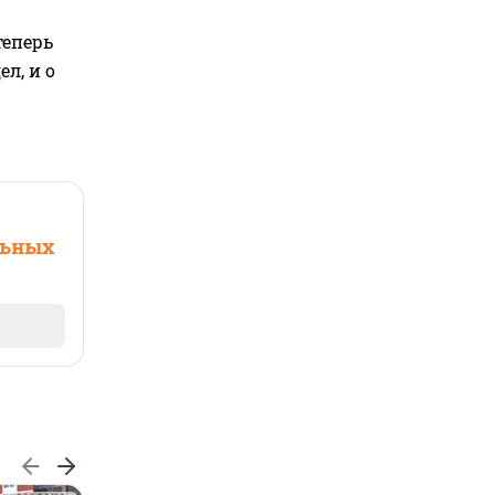
теперь
л, и о
льных