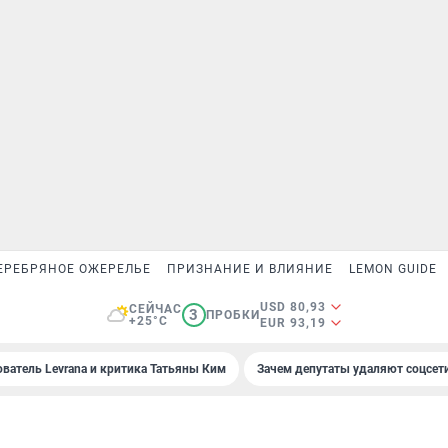
ЕРЕБРЯНОЕ ОЖЕРЕЛЬЕ
ПРИЗНАНИЕ И ВЛИЯНИЕ
LEMON GUIDE
USD 80,93
СЕЙЧАС
3
ПРОБКИ
+25°C
EUR 93,19
ователь Levrana и критика Татьяны Ким
Зачем депутаты удаляют соцсет