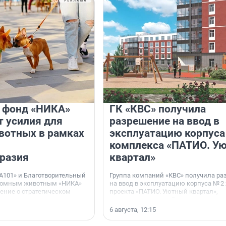
и фонд «НИКА»
ГК «КВС» получила
 усилия для
разрешение на ввод в
вотных в рамках
эксплуатацию корпуса
комплекса «ПАТИО. У
разия
квартал»
А101» и Благотворительный
Группа компаний «КВС» получила р
домным животным «НИКА»
на ввод в эксплуатацию корпуса № 2
ние о стратегическом
проекта «ПАТИО. Уютный квартал»,
расположенного во Всеволожском р
Ленинградской области.
6 августа, 12:15