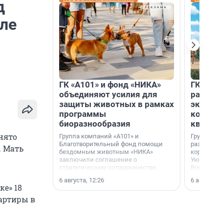
д
ле
ГК «А101» и фонд «НИКА»
ГК «КВ
объединяют усилия для
разреш
защиты животных в рамках
эксплу
программы
компл
биоразнообразия
кварта
нято
Группа компаний «А101» и
Группа к
Благотворительный фонд помощи
разрешен
. Мать
бездомным животным «НИКА»
корпуса 
заключили соглашение о
Уютный к
стратегическом сотрудничестве.
Всеволо
Ленингра
6 августа, 12:26
6 августа,
ке» 18
вартиры в