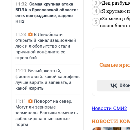
3
«Дед разбуш
11:32
Самая крупная атака
БПЛА в Ярославской области:
4
«Я крутая»:
есть пострадавшие, задело
«За месяц сб
НПЗ
5
возлюбленной
11:23
В Ленобласти
открытый канализационный
люк и любопытство стали
причиной конфликта со
стрельбой
Самые ярки
11:20
Белый, желтый,
фиолетовый: какой картофель
лучше варить и запекать, а
ВКо
какой жарить
11:11
Поворот на север.
Могут ли зерновые
Новости СМИ2
терминалы Балтики заменить
заблокированные южные
НОВОСТИ КО
порты