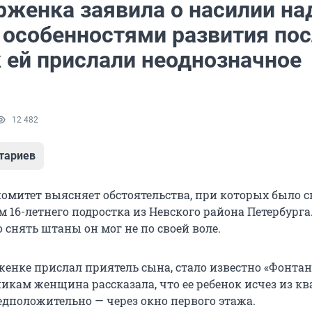
рженка заявила о насилии на
 особенностями развития пос
к ей прислали неоднозначное
12 482
тариев
омитет выясняет обстоятельства, при которых было с
м 16-летнего подростка из Невского района Петербурга
о снять штаны он мог не по своей воле.
женке прислал приятель сына, стало известно «Фонтан
никам женщина рассказала, что ее ребенок исчез из к
едположительно — через окно первого этажа.