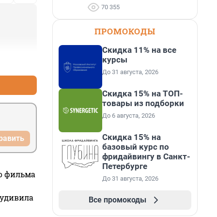
70 355
ПРОМОКОДЫ
Скидка 11% на все
курсы
+2
–2
До 31 августа, 2026
Скидка 15% на ТОП-
товары из подборки
До 6 августа, 2026
Скидка 15% на
равить
базовый курс по
фридайвингу в Санкт-
Петербурге
го фильма
До 31 августа, 2026
 удивила
Все промокоды