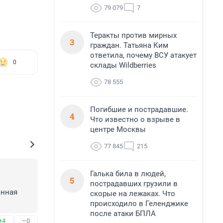
79 079
7
Теракты против мирных
3
граждан. Татьяна Ким
ответила, почему ВСУ атакует
0
склады Wildberries
78 555
Погибшие и пострадавшие.
4
Что известно о взрыве в
центре Москвы
77 845
215
Галька била в людей,
5
пострадавших грузили в
нная 
скорые на лежаках. Что
происходило в Геленджике
после атаки БПЛА
+4
–0