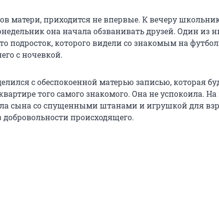
слов матери, приходится не впервые. К вечеру школьни
онедельник она начала обзванивать друзей. Один из н
то подросток, которого видели со знакомым на футбо
него с ночевкой.
делился с обеспокоенной матерью записью, которая бу
квартире того самого знакомого. Она не успокоила. На
ла сына со спущенными штанами и игрушкой для взр
в добровольности происходящего.