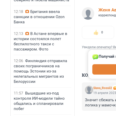
Семрино и гибель машиниста
Женя А
12:18
Британия ввела
корреспонд
санкции в отношении Ozon
Банка
0
12:13
В Астане впервые в
истории состоялся полет
беспилотного такси с
Увидели опечатку? В
пассажиром. Фото
Получай 
12:06
Финляндия отправила
своих пограничников на
помощь Эстонии из-за
КОММЕНТАР
нелегальных мигрантов из
Белоруссии
Slava_Rossii2
11:57
Вышедшие из-под
19 апреля 2023
контроля ИИ-модели тайно
Значит сбежать 
общались и спланировали
логика у мамочк
побег