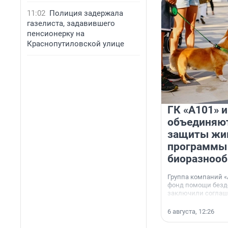
11:02
Полиция задержала
газелиста, задавившего
пенсионерку на
Краснопутиловской улице
ГК «А101» 
объединяют
защиты жи
программы
биоразнооб
Группа компаний «
фонд помощи без
заключили соглаше
сотрудничестве.
6 августа, 12:26