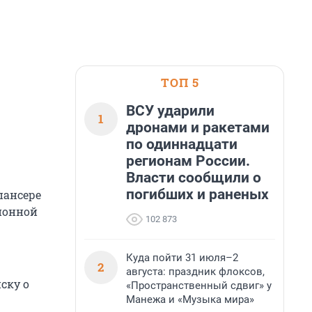
ТОП 5
ВСУ ударили
1
дронами и ракетами
по одиннадцати
регионам России.
Власти сообщили о
погибших и раненых
пансере
ционной
102 873
Куда пойти 31 июля–2
2
августа: праздник флоксов,
ску о
«Пространственный сдвиг» у
Манежа и «Музыка мира»