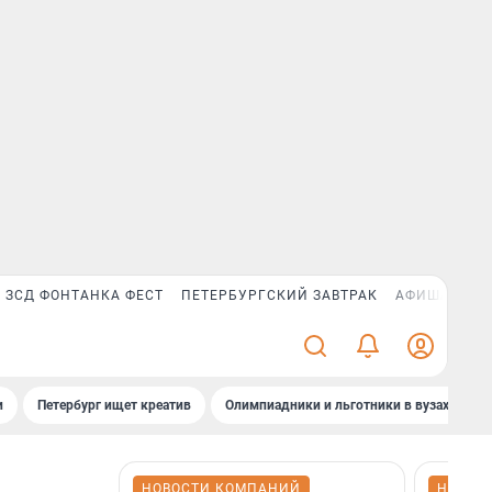
ЗСД ФОНТАНКА ФЕСТ
ПЕТЕРБУРГСКИЙ ЗАВТРАК
АФИША PLUS
и
Петербург ищет креатив
Олимпиадники и льготники в вузах СПб
НОВОСТИ КОМПАНИЙ
НОВОС