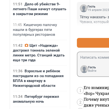
11:51
Дело об убийстве 9-
Гость
летнего Паши начнут слушать
19 апреля 2023
в закрытом режиме
Тётку наказать-
Чувака, который
11:45
Кишечную палочку
нашли в бургерах пяти
популярных ресторанов
11:42
Щит «Надежда»
достроил тоннель зеленой
линии метро. Станций ждать
еще три года
Гость
11:36
Взрослые и ребёнок
Войти
пострадали из-за попадания
БПЛА в квартиру в
Нижегородской области
Его номинир
1
«Вор» Чухра
11:34
Петербург пережил
Почему внут
аномальную ночь
2
даже учены