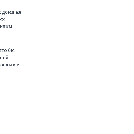
к дома не
их
льном
дто бы
 ней
ослых и