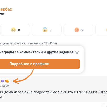
вербах
ент
0
0
0
ыделите фрагмент и нажмите Ctrl+Enter
награды за комментарии и другие задания!
Подробнее в профиле
ИИ
17
, 12:09
из дома через окно подросток мог, а снять штаны не мог. Стра
и.