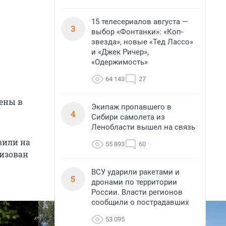
15 телесериалов августа —
3
выбор «Фонтанки»: «Коп-
звезда», новые «Тед Лассо»
и «Джек Ричер»,
«Одержимость»
64 143
27
ены в
Экипаж пропавшего в
4
Сибири самолета из
Ленобласти вышел на связь
вили на
55 893
60
лизован
ВСУ ударили ракетами и
5
дронами по территории
России. Власти регионов
сообщили о пострадавших
53 095