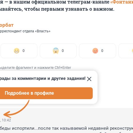
ей — в нашем официальном телеграм-канале
«Фонтан
ывайтесь, чтобы первыми узнавать о важном.
орбат
рреспондент отдела «Власть»
0
0
0
ыделите фрагмент и нажмите Ctrl+Enter
рады за комментарии и другие задания!
Подробнее в профиле
ИИ
28
, 10:42
беды испортили...после так называемой недавней реконструк