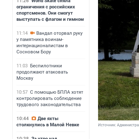
11:26
World Skate сняла
ограничения с российских
спортсменов. Они смогут
выступать с флагом и гимном
11:14
Вандал оторвал руку
у памятника воинам-
интернационалистам в
Сосновом Бору
11:03
Беспилотники
продолжают атаковать
Москву
10:57
С помощью БПЛА хотят
контролировать соблюдение
трудового законодательства
10:44
Две яхты
столкнулись в Малой Невке
Источник: 
Администра
10:38
За утро над