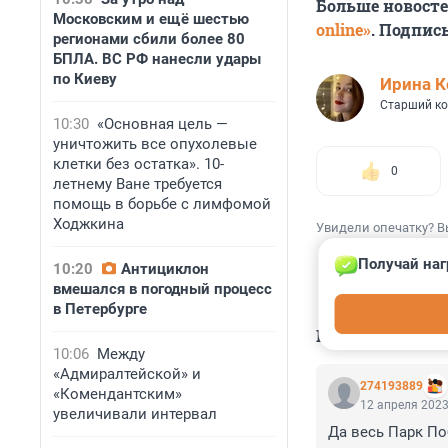
Больше новост
Московским и ещё шестью
online»
. Подпис
регионами сбили более 80
БПЛА. ВС РФ нанесли удары
по Киеву
Иpина К
Старший ко
10:30
«Основная цель —
уничтожить все опухолевые
клетки без остатка». 10-
0
летнему Ване требуется
помощь в борьбе с лимфомой
Ходжкина
Увидели опечатку? В
Получай наг
10:20
Антициклон
вмешался в погодный процесс
в Петербурге
КОММЕНТАР
10:06
Между
«Адмиралтейской» и
274193889
«Комендантским»
12 апреля 2023
увеличивали интервал
Да весь Парк По