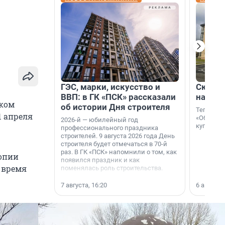
ГЭС, марки, искусство и
Скидка
ВВП: в ГК «ПСК» рассказали
на гот
ском
об истории Дня строителя
Теперь к
1 апреля
«Образцо
2026-й — юбилейный год
купить с
профессионального праздника
строителей. 9 августа 2026 года День
строителя будет отмечаться в 70-й
раз. В ГК «ПСК» напомнили о том, как
копии
появился праздник и как
е время
поменялась роль строительства.
7 августа, 16:20
6 августа,