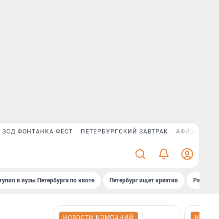
ЗСД ФОНТАНКА ФЕСТ
ПЕТЕРБУРГСКИЙ ЗАВТРАК
АФИША PLUS
тупил в вузы Петербурга по квоте
Петербург ищет креатив
Рейтинги
НОВОСТИ КОМПАНИЙ
НОВОС