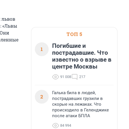
 львов
»: «Львы
 Они
ТОП 5
вленные
Погибшие и
1
пострадавшие. Что
известно о взрыве в
центре Москвы
91 008
217
Галька била в людей,
2
пострадавших грузили в
скорые на лежаках. Что
происходило в Геленджике
после атаки БПЛА
84 994