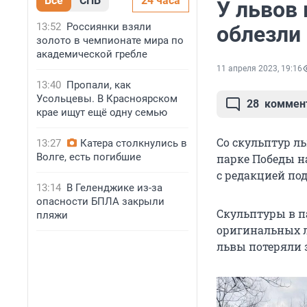
Все
СПБ
24 часа
У львов
13:52
Россиянки взяли
облезли
золото в чемпионате мира по
академической гребле
11 апреля 2023, 19:16
13:40
Пропали, как
Усольцевы. В Красноярском
28
коммен
крае ищут ещё одну семью
Со скульптур ль
13:27
Катера столкнулись в
Волге, есть погибшие
парке Победы на
с редакцией по
13:14
В Геленджике из-за
опасности БПЛА закрыли
Скульптуры в п
пляжи
оригинальных ль
львы потеряли 