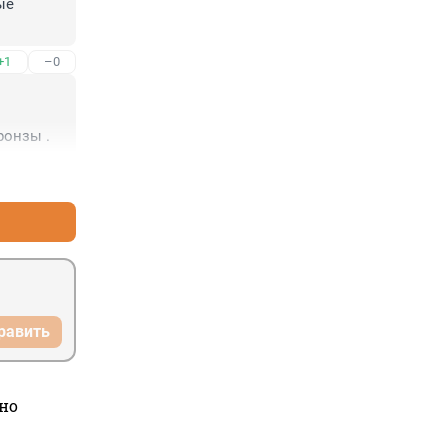
е 
+1
–0
ронзы .
+1
–0
равить
но