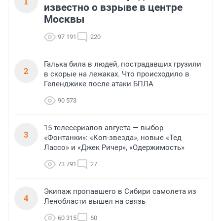
1
известно о взрыве в центре
Москвы
97 191
220
Галька била в людей, пострадавших грузили
2
в скорые на лежаках. Что происходило в
Геленджике после атаки БПЛА
90 573
15 телесериалов августа — выбор
3
«Фонтанки»: «Коп-звезда», новые «Тед
Лассо» и «Джек Ричер», «Одержимость»
73 791
27
Экипаж пропавшего в Сибири самолета из
4
Ленобласти вышел на связь
60 315
60