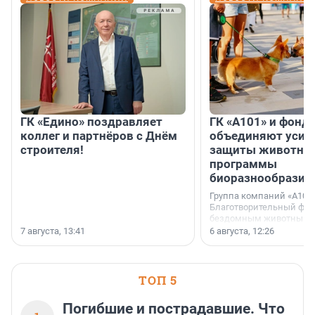
ГК «Едино» поздравляет
ГК «А101» и фонд
коллег и партнёров с Днём
объединяют усил
строителя!
защиты животных
программы
биоразнообразия
Группа компаний «А101»
Благотворительный фо
бездомным животным 
заключили соглашение
7 августа, 13:41
6 августа, 12:26
стратегическом сотрудн
ТОП 5
Погибшие и пострадавшие. Что