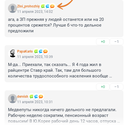
Zloi_prohozhiy
11 апреля 2023, 14:02
ага, а ЗП прежняя у людей останется или на 20 
процентов срежется? Лучше б что-то дельное 
предложили
+0
–1
PapaKarlo
11 апреля 2023, 10:39
М-да... Приехали, так сказать... Я 4 года жил в 
райцентре Ставр край. Так, там для большого 
количества трудоспособного населения вообще 
наступил хрущевский коммунизм. Можно не 
+0
–1
трудиться вообще-просто негде. Нет работы...Отдых-
всю неделю по 24 часа. Но деньги на выживание 
dervish
никто не дает... Выживай, как можешь
11 апреля 2023, 10:31
Медвепуты никогда ничего дельного не предлагали. 
Рабочую неделю сократим, пенсионный возраст 
повысим! В Ю.Корее рабочий день 12 часов, отпуска и 
больничные не приветствуются.