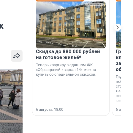
х
Скидка до 880 000 рублей
Группа
на готовое жильё*
клиен
застро
Теперь квартиру в сданном ЖК
област
«Образцовый квартал 14» можно
купить со специальной скидкой.
Группа А
победите
строител
Ленингра
номинац
клиенто
застройщ
6 августа, 18:00
6 августа,
области»