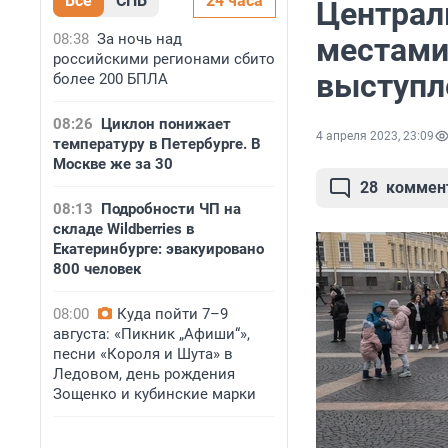
Все
СПБ
24 часа
Централ
08:38
За ночь над
местами
российскими регионами сбито
выступл
более 200 БПЛА
08:26
Циклон понижает
4 апреля 2023, 23:09
температуру в Петербурге. В
Москве же за 30
28
коммен
08:13
Подробности ЧП на
складе Wildberries в
Екатеринбурге: эвакуировано
800 человек
08:00
Куда пойти 7–9
августа: «Пикник „Афиши“»,
песни «Короля и Шута» в
Ледовом, день рождения
Зощенко и кубинские марки