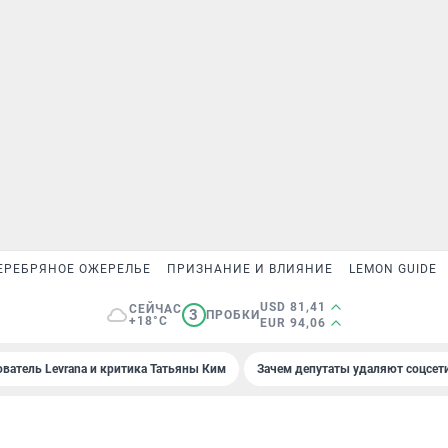
ЕРЕБРЯНОЕ ОЖЕРЕЛЬЕ
ПРИЗНАНИЕ И ВЛИЯНИЕ
LEMON GUIDE
USD 81,41
СЕЙЧАС
3
ПРОБКИ
+18°C
EUR 94,06
ователь Levrana и критика Татьяны Ким
Зачем депутаты удаляют соцсет