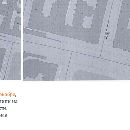
екабре
,
елили на
ли.
рые