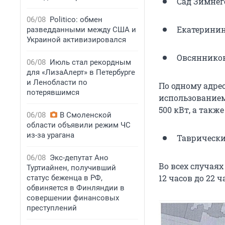
Сад Зимнег
06/08
Politico: обмен
Екатеринин
разведданными между США и
Украиной активизировался
Овсянников
06/08
Июль стал рекордным
для «ЛизаАлерт» в Петербурге
и Ленобласти по
По одному адре
потерявшимся
использование
500 кВт, а такж
06/08
В Смоленской
области объявили режим ЧС
из-за урагана
Таврически
06/08
Экс-депутат Ано
Во всех случаях
Туртиайнен, получивший
12 часов до 22 
статус беженца в РФ,
обвиняется в Финляндии в
совершении финансовых
преступлений