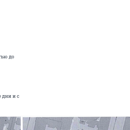
тью до
 дни и с