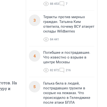
88 453
7
Теракты против мирных
3
граждан. Татьяна Ким
ответила, почему ВСУ атакует
склады Wildberries
84 441
Погибшие и пострадавшие.
4
Что известно о взрыве в
центре Москвы
82 872
216
отов. На
Галька била в людей,
5
пострадавших грузили в
уру и
скорые на лежаках. Что
происходило в Геленджике
после атаки БПЛА