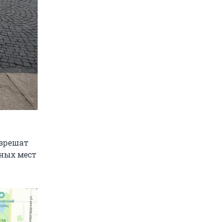
азрешат
ных мест