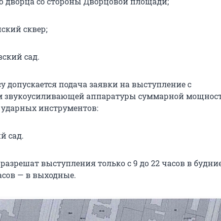
о дворца со стороны Дворцовой площади;
ский сквер;
ский сад.
су допускается подача заявки на выступление с
м звукоусиливающей аппаратуры суммарной мощнос
е ударных инструментов:
й сад.
 разрешат выступления только с 9 до 22 часов в будние
часов — в выходные.