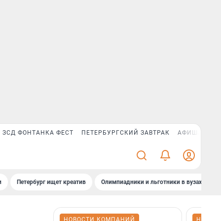
ЗСД ФОНТАНКА ФЕСТ
ПЕТЕРБУРГСКИЙ ЗАВТРАК
АФИША PLUS
и
Петербург ищет креатив
Олимпиадники и льготники в вузах СПб
НОВОСТИ КОМПАНИЙ
НОВОС