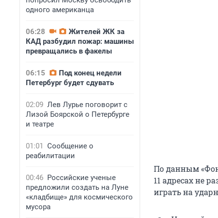
попросил Москву освободить
одного американца
06:28
Жителей ЖК за
КАД разбудил пожар: машины
превращались в факелы
06:15
Под конец недели
Петербург будет сдувать
02:09
Лев Лурье поговорит с
Лизой Боярской о Петербурге
и театре
01:01
Сообщение о
реабилитации
По данным «Фон
00:46
Российские ученые
11 адресах не 
предложили создать на Луне
играть на удар
«кладбище» для космического
мусора