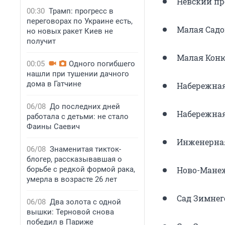
Невский про
00:30
Трамп: прогресс в
переговорах по Украине есть,
Малая Садов
но новых ракет Киев не
получит
Малая Конюш
00:05
Одного погибшего
нашли при тушении дачного
дома в Гатчине
Набережная
06/08
До последних дней
Набережная
работала с детьми: не стало
Фаины Саевич
Инженерная 
06/08
Знаменитая тикток-
блогер, рассказывавшая о
борьбе с редкой формой рака,
Ново-Манеж
умерла в возрасте 26 лет
Сад Зимнег
06/08
Два золота с одной
вышки: Терновой снова
победил в Париже