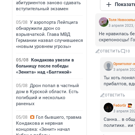
абитуриентов заново сдавать
Показат
вступительный экзамен
Толя Новосель
05/08
У аэропорта Лейпцига
3 апреля 2023,
обнаружили дрон со
Не нравилась бе
взрывчаткой. Глава МВД
скрепоносцы! Го
Германии назвал случившееся
«новым уровнем угрозы»
ОТВЕТИТЬ
10
05/08
Кондакова увезли в
Орнитолог-н
больницу после победы
3 апреля 202
«Зенита» над «Балтикой»
Ты хоть понял
прибалтов, вд
05/08
Дрон попал в частный
дом в Курской области. Есть
ОТВЕТИТЬ
погибший и несколько
раненых
FedorGr
3 апреля 202
05/08
Гол бывшего, травма
Санна... в общ
Кондакова и нервная
политике.. ии 
концовка: «Зенит» начал