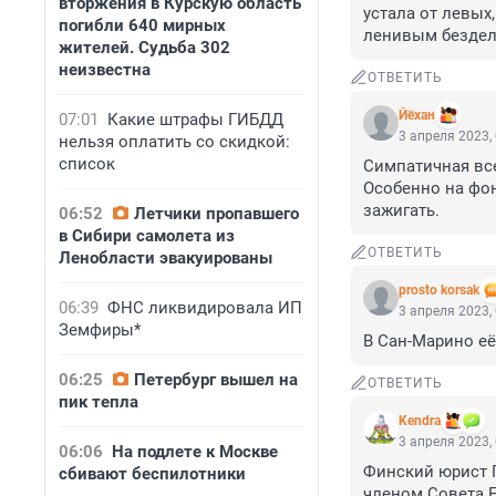
вторжения в Курскую область
устала от левых,
погибли 640 мирных
ленивым бездел
жителей. Судьба 302
неизвестна
ОТВЕТИТЬ
Йёхан
07:01
Какие штрафы ГИБДД
3 апреля 2023,
нельзя оплатить со скидкой:
список
Симпатичная все
Особенно на фон
зажигать.
06:52
Летчики пропавшего
в Сибири самолета из
ОТВЕТИТЬ
Ленобласти эвакуированы
prosto korsak
06:39
ФНС ликвидировала ИП
3 апреля 2023,
Земфиры*
В Сан-Марино её
06:25
Петербург вышел на
ОТВЕТИТЬ
пик тепла
Kendra
3 апреля 2023,
06:06
На подлете к Москве
Финский юрист 
сбивают беспилотники
членом Совета Е