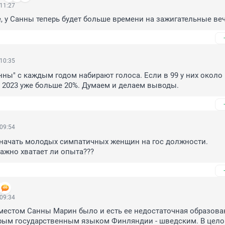
 11:27
, у Санны теперь будет больше времени на зажигательные ве
 10:35
ны" с каждым годом набирают голоса. Если в 99 у них около 
о в 2023 уже больше 20%. Думаем и делаем выводы.
 09:54
начать молодых симпатичных женщин на гос должности.

важно хватает ли опыта???
 09:34
естом Санны Марин было и есть ее недостаточная образован
рым государственным языком Финляндии - шведским. В целом