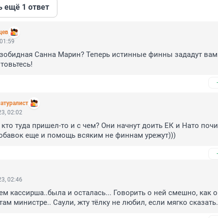
ь ещё 1 ответ
цев
 01:59
зобидная Санна Марин? Теперь истинные финны зададут вам ж
товьтесь!
атуралист
3, 02:02
 кто туда пришел-то и с чем? Они начнут доить ЕК и Нато почи
обавок еще и помощь всяким не финнам урежут)))
3, 02:46
ем кассирша..была и осталась... Говорить о ней смешно, как о 
там министре.. Саули, жту тёлку не любил, если мягко сказать.