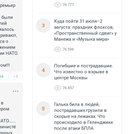
76 777
ремьер 
 были 
Куда пойти 31 июля–2
ей 
3
августа: праздник флоксов,
малось 
«Пространственный сдвиг» у
ривают, 
Манежа и «Музыка мира»
а о 
жением 
76 596
и НАТО. 
ом!!!
Погибшие и пострадавшие.
4
Что известно о взрыве в
+4
–1
центре Москвы
76 457
в 
Галька била в людей,
5
ром 
пострадавших грузили в
скорые на лежаках. Что
О...... 
происходило в Геленджике
инистё 
после атаки БПЛА
енных 