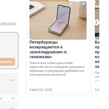
 2023, 00:22
Петербуржцы
Банк К
возвращаются к
програ
«раскладушкам» и
приоб
«книжкам»
комме
недви
равить
Технология гибких дисплеев
застр
перестает быть нишевым трендом и
переходит в разряд востребованных
Покупка 
повседневных решений.
недвижи
инструме
предприн
офис, ск
5 августа, 13:56
5 августа,
или гото
успех сд
+1
–1
выбора о
финанси