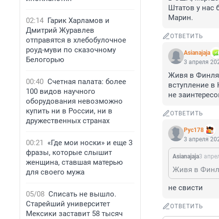
Штатов у нас 
Марин.
02:14
Гарик Харламов и
Дмитрий Журавлев
ОТВЕТИТЬ
отправятся в хлебобулочное
роуд-муви по сказочному
Asianajaja
Белогорью
3 апреля 202
Живя в Финлян
00:40
Счетная палата: более
вступление в 
100 видов научного
не заинтересо
оборудования невозможно
купить ни в России, ни в
ОТВЕТИТЬ
дружественных странах
Рус178
3 апреля 202
00:21
«Где мои носки» и еще 3
фразы, которые слышит
Asianajaja
3 апре
женщина, ставшая матерью
для своего мужа
не свисти
05/08
Списать не вышло.
Старейший университет
ОТВЕТИТЬ
Мексики заставит 58 тысяч