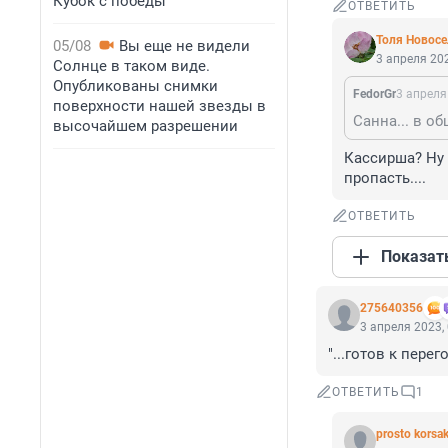
Кубок с победы
ОТВЕТИТЬ
Толя Новос
05/08
Вы еще не видели
3 апреля 202
Солнце в таком виде.
Опубликованы снимки
FedorGr
3 апреля
поверхности нашей звезды в
высочайшем разрешении
Кассирша? Ну 
пропасть....
ОТВЕТИТЬ
Показат
275640356
3 апреля 2023,
"...готов к пере
ОТВЕТИТЬ
1
prosto korsa