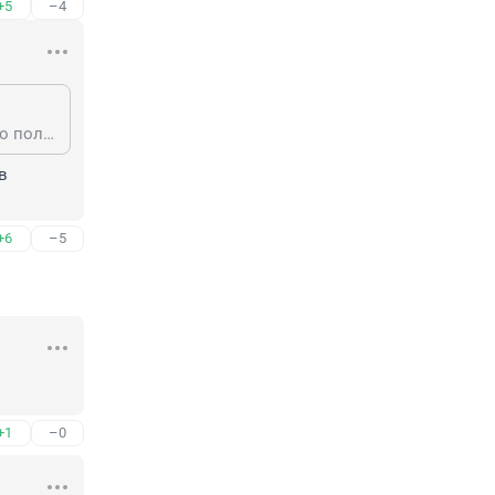
+5
–4
Санна... в общем кассирша..была и осталась... Говорить о ней смешно, как о политике.. ии там министре.. Саули, жту тёлку не любил, если мягко сказать..
 
+6
–5
+1
–0