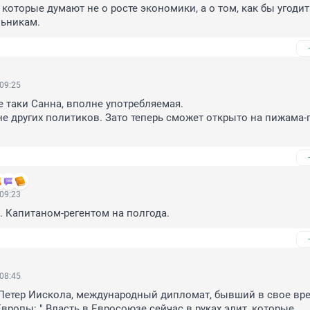
 которые думают не о росте экономики, а о том, как бы угодить
ьникам.
 09:25
 таки Санна, вполне употребляемая. 

е других политиков. Зато теперь сможет открыто на пижама-п
 09:23
. Капитаном-регентом на полгода.
 08:45
Петер Иискола, международный дипломат, бывший в свое вре
вропы: " Власть в Евросоюзе сейчас в руках элит, которые 