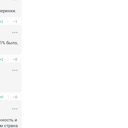
черинки.
+2
–1
1% было, 
+2
–0
+0
–0
ность и 
 страна 