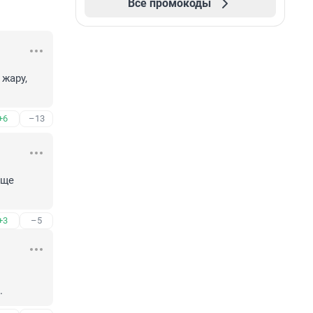
Все промокоды
ару, 
+6
–13
ще 
+3
–5
.