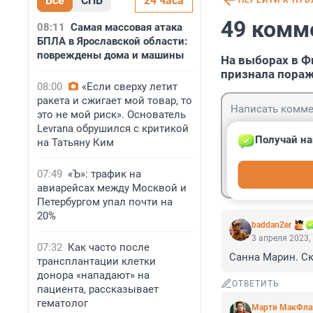
Все
СПБ
24 часа
ПЕРЕЙТИ К ПУ
49 комм
08:11
Самая массовая атака
БПЛА в Ярославской области:
повреждены дома и машины
На выборах в Ф
признала пора
08:00
«Если сверху летит
ракета и сжигает мой товар, то
это не мой риск». Основатель
Levrana обрушился с критикой
Получай на
на Татьяну Ким
Гость
07:49
«Ъ»: трафик на
Войти
авиарейсах между Москвой и
Петербургом упал почти на
20%
baddanZer
3 апреля 2023,
07:32
Как часто после
Санна Марин. Ск
трансплантации клетки
донора «нападают» на
ОТВЕТИТЬ
пациента, рассказывает
гематолог
Марти МакФла