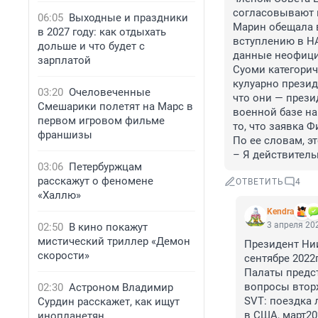
согласовывают в
06:05
Выходные и праздники
Марин обещала в
в 2027 году: как отдыхать
вступлению в НА
дольше и что будет с
данные неофициа
зарплатой
Суоми категорич
кулуарно презид
03:20
Очеловеченные
что они — прези
Смешарики полетят на Марс в
военной базе на
первом игровом фильме
то, что заявка 
франшизы
По ее словам, э
– Я действитель
03:06
Петербуржцам
расскажут о феномене
ОТВЕТИТЬ
4
«Халлю»
Kendra
3 апреля 202
02:50
В кино покажут
мистический триллер «Демон
Президент Нии
скорости»
сентябре 2022
Палаты предст
вопросы вторж
02:30
Астроном Владимир
SVT: поездка 
Сурдин расскажет, как ищут
в США, март20
инопланетян