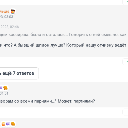
ельцев
3, 03:03
 2023, 02:46
и что? А бывший шпион лучше? Который нашу отчизну ведёт в
ь ещё 7 ответов
 01:51
говорам со всеми париями..." Может, партиями?
k