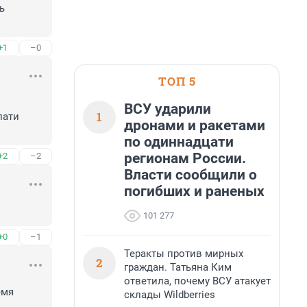
 
+1
–0
ТОП 5
ВСУ ударили
1
ати 
дронами и ракетами
по одиннадцати
регионам России.
+2
–2
Власти сообщили о
погибших и раненых
101 277
+0
–1
Теракты против мирных
2
граждан. Татьяна Ким
ответила, почему ВСУ атакует
мя 
склады Wildberries