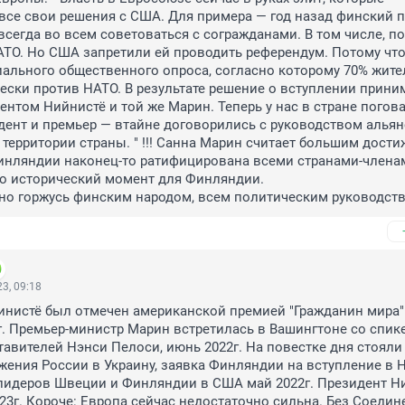
се свои решения с США. Для примера — год назад финский п
сегда во всем советоваться с согражданами. В том числе, по 
ТО. Но США запретили ей проводить референдум. Потому что
льного общественного опроса, согласно которому 70% жител
ески против НАТО. В результате решение о вступлении прини
ентом Нийнистё и той же Марин. Теперь у нас в стране погова
дент и премьер — втайне договорились с руководством альянс
 территории страны. " !!! Санна Марин считает большим дости
Финляндии наконец-то ратифицирована всеми странами-членам
то исторический момент для Финляндии. 

но горжусь финским народом, всем политическим руководств
3, 09:18
нистё был отмечен американской премией "Гражданин мира" 
г. Премьер-министр Марин встретилась в Вашингтоне со спике
авителей Нэнси Пелоси, июнь 2022г. На повестке дня стояли 
ения России в Украину, заявка Финляндии на вступление в НАТ
лидеров Швеции и Финляндии в США май 2022г. Президент Ни
23г. Короче: Европа сейчас недостаточно сильна. Без Соедин