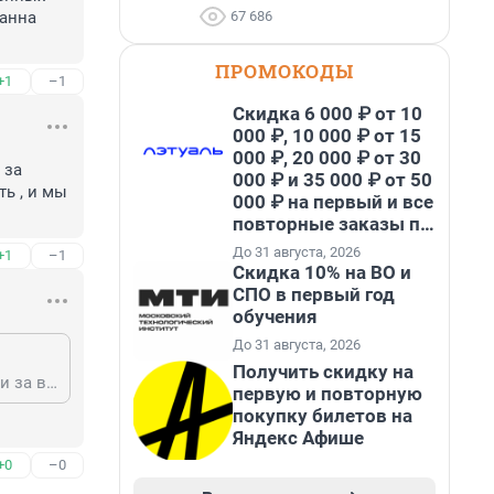
67 686
анна 
ПРОМОКОДЫ
+1
–1
Скидка 6 000 ₽ от 10
000 ₽, 10 000 ₽ от 15
000 ₽, 20 000 ₽ от 30
за 
000 ₽ и 35 000 ₽ от 50
 , и мы 
000 ₽ на первый и все
повторные заказы по
промокоду НАБЕРИ
До 31 августа, 2026
+1
–1
Скидка 10% на ВО и
СПО в первый год
обучения
До 31 августа, 2026
Получить скидку на
Живя в Финляндии смело утверждаю, что более 80 процентов финнов были за вступление в НАТО. Мы готовы платить больше ха собственную безопасность , и мы не заинтересованы в сотрудничестве со слаборазвитым соседом.
первую и повторную
покупку билетов на
Яндекс Афише
+0
–0