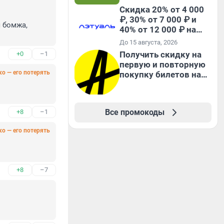
Скидка 20% от 4 000
₽, 30% от 7 000 ₽ и
 бомжа, 
40% от 12 000 ₽ на
первый и все
До 15 августа, 2026
повторные заказы по
Получить скидку на
+0
–1
промокоду ТРЕНД
первую и повторную
ко — его потерять
покупку билетов на
Яндекс Афише
Все промокоды
+8
–1
ко — его потерять
+8
–7