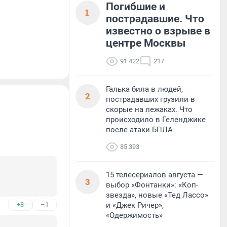
Погибшие и
1
пострадавшие. Что
известно о взрыве в
центре Москвы
91 422
217
Галька била в людей,
2
пострадавших грузили в
скорые на лежаках. Что
происходило в Геленджике
после атаки БПЛА
85 393
15 телесериалов августа —
3
выбор «Фонтанки»: «Коп-
звезда», новые «Тед Лассо»
+8
–1
и «Джек Ричер»,
«Одержимость»