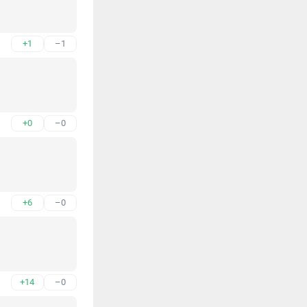
+1
–1
+0
–0
+6
–0
+14
–0