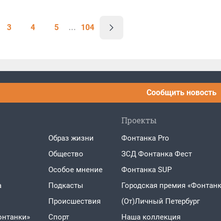
3
4
5
...
104
Сообщить новость
Проекты
Образ жизни
Фонтанка Pro
Общество
ЗСД Фонтанка Фест
Особое мнение
Фонтанка SUP
а
Подкасты
Городская премия «Фонтанк
Проиcшествия
(От)Личный Петербург
онтанки»
Спорт
Наша коллекция