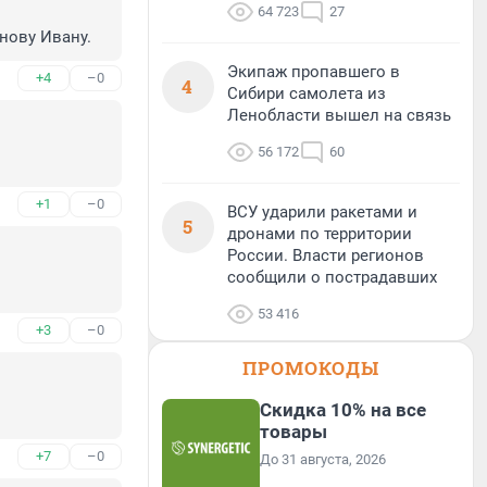
64 723
27
нову Ивану.
Экипаж пропавшего в
+4
–0
4
Сибири самолета из
Ленобласти вышел на связь
56 172
60
+1
–0
ВСУ ударили ракетами и
5
дронами по территории
России. Власти регионов
сообщили о пострадавших
53 416
+3
–0
ПРОМОКОДЫ
Скидка 10% на все
товары
+7
–0
До 31 августа, 2026