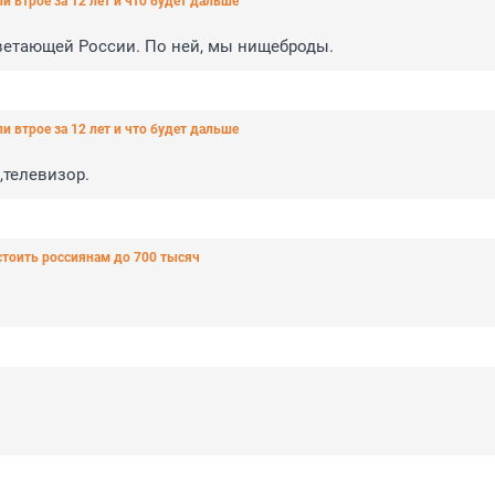
 втрое за 12 лет и что будет дальше
цветающей России. По ней, мы нищеброды.
 втрое за 12 лет и что будет дальше
,телевизор.
тоить россиянам до 700 тысяч