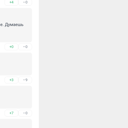
+4
–0
е. Думаешь 
+0
–0
+3
–9
+7
–0