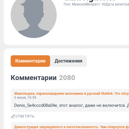
Пол: Мужской
Возраст: 50
Дата регистра
Комментарии
Достижения
Комментарии
2080
Живопырки, переохлаждение экономики и русский Starlink. Что обс
5 июня, 16:39
Denis_5e4cccd08a04e, этот аналог, даже не включится. 
ОТВЕТИТЬ
Демонстрация запрещённого и несогласованность. Чем обернулся ф