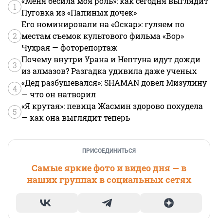
«Меня бесила моя роль»: как сегодня выглядит
1
Пуговка из «Папиных дочек»
Его номинировали на «Оскар»: гуляем по
2
местам съемок культового фильма «Вор»
Чухрая — фоторепортаж
Почему внутри Урана и Нептуна идут дожди
3
из алмазов? Разгадка удивила даже ученых
«Дед разбушевался»: SHAMAN довел Мизулину
4
— что он натворил
«Я крутая»: певица Жасмин здорово похудела
5
— как она выглядит теперь
ПРИСОЕДИНИТЬСЯ
Самые яркие фото и видео дня — в
наших группах в социальных сетях