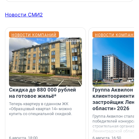
Новости СМИ2
НОВОСТИ КОМПАНИЙ
НОВОСТИ КОМПАНИ
Скидка до 880 000 рублей
Группа Аквилон 
на готовое жильё*
клиентоориентир
застройщик Лени
Теперь квартиру в сданном ЖК
области» 2026
«Образцовый квартал 14» можно
купить со специальной скидкой.
Группа Аквилон стала 
победителей конкурса 
строительная организа
Ленинградской области 
номинации «Самый
6 августа, 18:00
6 августа, 16:50