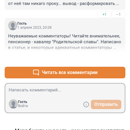
от неё там никаго проку... вывод - расформировать 
МВД. Стране нужны реформы. Переименованием 
+1
–1
бездельников не помочь.
Гость
1 апреля 2023, 20:08
Неуважаемые комментаторы! Читайте внимательнее, 
пенсионер - кавалер "Родительской славы". Написано 
в статье, и некоторые адекватные комментаторы 
также это отметили.

+3
–0
Ничего тут нет удивительного, что один из детей еще 
маленький (кстати, раз снимает на смартфон, уж 
всяко не два года, постарше).

Читать все комментарии
А причин выйти на пенсию в 60 лет довольно много: 
военная пенсия, северная, иногда людям 
предпенсионного возраста назначается пенсия при 
потере работы вместо пособия по безработице, 
наконец, это может быть пенсия по инвалидности, а 
Гость
Отправить
не страховая.
Войти