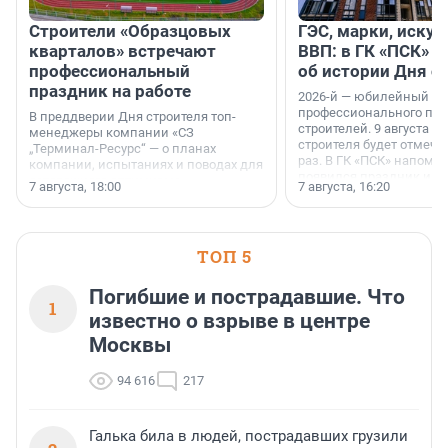
Строители «Образцовых
ГЭС, марки, искус
кварталов» встречают
ВВП: в ГК «ПСК» р
профессиональный
об истории Дня с
праздник на работе
2026-й — юбилейный го
профессионального пр
В преддверии Дня строителя топ-
строителей. 9 августа 2
менеджеры компании «СЗ
строителя будет отмечат
„Терминал-Ресурс“ — о планах
раз. В ГК «ПСК» напомни
компании, испытаниях и поводах для
появился праздник и к
осторожного оптимизма.
7 августа, 18:00
7 августа, 16:20
поменялась роль строит
ТОП 5
Погибшие и пострадавшие. Что
1
известно о взрыве в центре
Москвы
94 616
217
Галька била в людей, пострадавших грузили