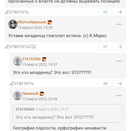
прсосанные к власти не должны выражать позицию
+1
–5
ОТВЕТИТЬ
OttoVonNasmorck
15 марта 2023, 19:29
Устами младенца глаголит истина. (с) К.Маркс
+1
–2
ОТВЕТИТЬ
2
274195584
15 марта 2023, 19:37
Это кто младенец? Это вот ЭТО????!!!
+0
–0
ОТВЕТИТЬ
Панкихой
15 марта 2023, 23:49
274195584
15 марта 2023, 19:37
Это кто младенец? Это вот ЭТО????!!!
География подлости, орфография ненависти
