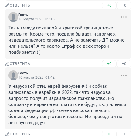
+0
–0
ОТВЕТИТЬ
Гость
16 марта 2023, 09:15
Так и между похвалой и критикой граница тоже 
размыта. Кроме того, похвала бывает, например, 
издевательского характера. А не замечать ДП можно 
или нельзя? А то как-то штраф со всех сторон 
подбирается.((
+0
–0
ОТВЕТИТЬ
Гость
16 марта 2023, 01:42
У нарусовой отец еврей (нарусевич) и собчак 
записалась в еврейки в 2022, так что нарусова 
запросто получит израильское гражданство. Но 
социалку в израиле ей платить не будут, т.к. у членши 
совета федерации рф - очень высокая пенсия, 
больше, чем у депутатов кнессета. Но проездной на 
автобус ей дадут.
+0
–3
ОТВЕТИТЬ