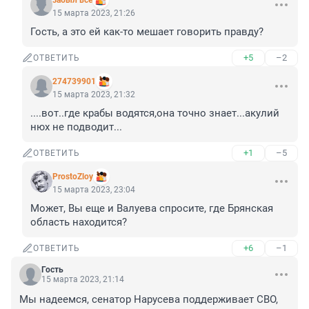
забыл все
15 марта 2023, 21:26
Гость, а это ей как-то мешает говорить правду?
+5
–2
ОТВЕТИТЬ
274739901
15 марта 2023, 21:32
....вот..где крабы водятся,она точно знает...акулий 
нюх не подводит...
+1
–5
ОТВЕТИТЬ
ProstoZloy
15 марта 2023, 23:04
Может, Вы еще и Валуева спросите, где Брянская 
область находится?
+6
–1
ОТВЕТИТЬ
Гость
15 марта 2023, 21:14
Мы надеемся, сенатор Нарусева поддерживает СВО, 