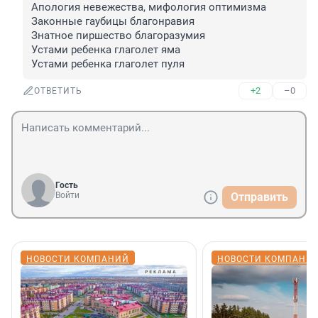
Апология невежества, мифология оптимизма

Законные гаубицы благонравия

Знатное пиршество благоразумия

Устами ребенка глаголет яма

Устами ребенка глаголет пуля
+2
–0
ОТВЕТИТЬ
Гость
Войти
Отправить
НОВОСТИ КОМПАНИЙ
НОВОСТИ КОМПАНИ