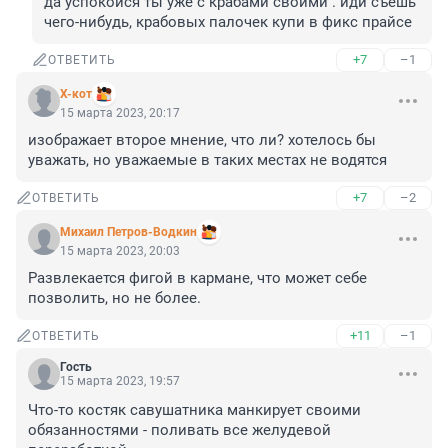
да успокойся ты уже с крабами своими . иди съешь 
чего-нибудь, крабовых палочек купи в фикс прайсе
+7
–1
ОТВЕТИТЬ
X-кот
15 марта 2023, 20:17
изображает второе мнение, что ли? хотелось бы 
уважать, но уважаемые в таких местах не водятся
+7
–2
ОТВЕТИТЬ
Михаил Петров-Водкин
15 марта 2023, 20:03
Развлекается фигой в кармане, что может себе 
позволить, но не более.
+11
–1
ОТВЕТИТЬ
Гость
15 марта 2023, 19:57
Что-то костяк савушатника манкирует своими 
обязанностями - поливать все желудевой 