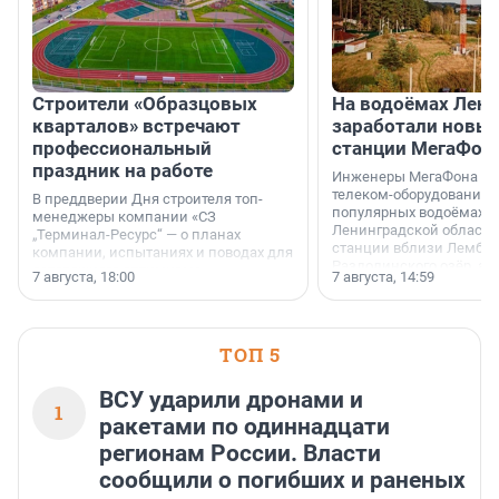
Строители «Образцовых
На водоёмах Лен
кварталов» встречают
заработали новы
профессиональный
станции МегаФон
праздник на работе
Инженеры МегаФона ус
телеком-оборудование 
В преддверии Дня строителя топ-
популярных водоёмах
менеджеры компании «СЗ
Ленинградской области
„Терминал-Ресурс“ — о планах
станции вблизи Лембол
компании, испытаниях и поводах для
Раздолинского озёр, а 
осторожного оптимизма.
7 августа, 18:00
7 августа, 14:59
недалеко от Большого Т
водопада.
ТОП 5
ВСУ ударили дронами и
1
ракетами по одиннадцати
регионам России. Власти
сообщили о погибших и раненых