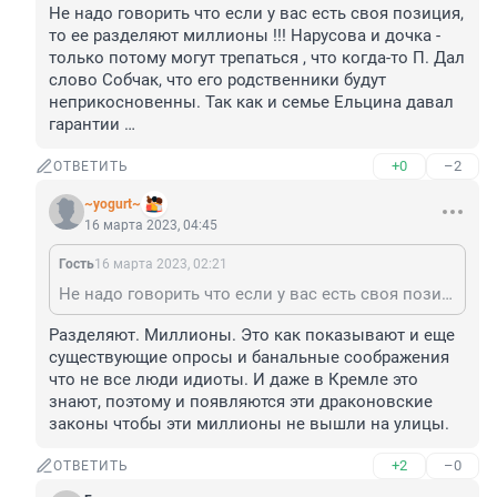
Не надо говорить что если у вас есть своя позиция, 
то ее разделяют миллионы !!! Нарусова и дочка - 
только потому могут трепаться , что когда-то П. Дал 
слово Собчак, что его родственники будут 
неприкосновенны. Так как и семье Ельцина давал 
гарантии …
+0
–2
ОТВЕТИТЬ
~yogurt~
16 марта 2023, 04:45
Гость
16 марта 2023, 02:21
Не надо говорить что если у вас есть своя позиция, то ее разделяют миллионы !!! Нарусова и дочка - только потому могут трепаться , что когда-то П. Дал слово Собчак, что его родственники будут неприкосновенны. Так как и семье Ельцина давал гарантии …
Разделяют. Миллионы. Это как показывают и еще 
существующие опросы и банальные соображения 
что не все люди идиоты. И даже в Кремле это 
знают, поэтому и появляются эти драконовские 
законы чтобы эти миллионы не вышли на улицы.
+2
–0
ОТВЕТИТЬ