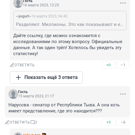
Гость
16 марта 2023, 12:25
~yogurt~
16 марта 2023, 04:45
Разделяют. Миллионы. Это как показывают и еще существующие опросы и банальные соображения что не все люди идиоты. И даже в Кремле это знают, поэтому и появляются эти драконовские законы чтобы эти миллионы не вышли на улицы.
Дайте ссылку, где можно ознакомится с 
исследованиями по этому вопросу. Официальные 
данные. А так один трёп! Хотелось бы увидеть эту 
статистику!
+0
–1
ОТВЕТИТЬ
Показать ещё 3 ответа
Гость
15 марта 2023, 21:17
Нарусова - сенатор от Республики Тыва. А она хоть 
имеет представление, где это находится???
+5
–6
ОТВЕТИТЬ
3