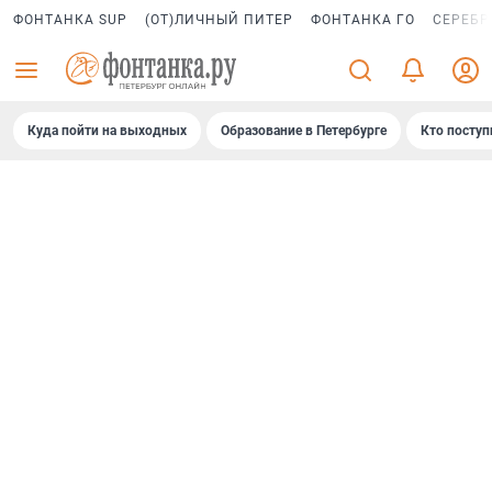
ФОНТАНКА SUP
(ОТ)ЛИЧНЫЙ ПИТЕР
ФОНТАНКА ГО
СЕРЕБР
Куда пойти на выходных
Образование в Петербурге
Кто поступ