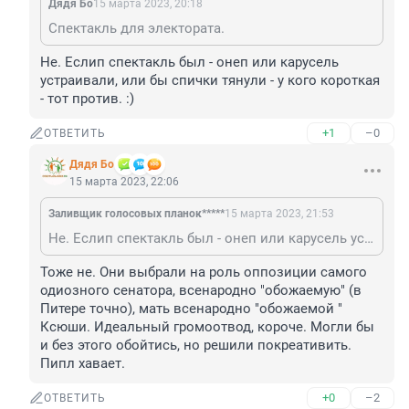
Дядя Бо
15 марта 2023, 20:18
Спектакль для электората.
Не. Еслип спектакль был - онеп или карусель 
устраивали, или бы спички тянули - у кого короткая 
- тот против. :)
+1
–0
ОТВЕТИТЬ
Дядя Бо
15 марта 2023, 22:06
Заливщик голосовых планок*****
15 марта 2023, 21:53
Не. Еслип спектакль был - онеп или карусель устраивали, или бы спички тянули - у кого короткая - тот против. :)
Тоже не. Они выбрали на роль оппозиции самого 
одиозного сенатора, всенародно "обожаемую" (в 
Питере точно), мать всенародно "обожаемой " 
Ксюши. Идеальный громоотвод, короче. Могли бы 
и без этого обойтись, но решили покреативить. 
Пипл хавает.
+0
–2
ОТВЕТИТЬ