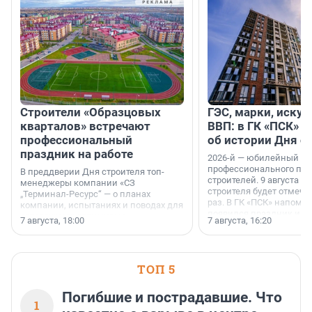
Строители «Образцовых
ГЭС, марки, искус
кварталов» встречают
ВВП: в ГК «ПСК» р
профессиональный
об истории Дня с
праздник на работе
2026-й — юбилейный го
профессионального пр
В преддверии Дня строителя топ-
строителей. 9 августа 2
менеджеры компании «СЗ
строителя будет отмечат
„Терминал-Ресурс“ — о планах
раз. В ГК «ПСК» напомни
компании, испытаниях и поводах для
появился праздник и к
осторожного оптимизма.
7 августа, 18:00
7 августа, 16:20
поменялась роль строит
ТОП 5
Погибшие и пострадавшие. Что
1