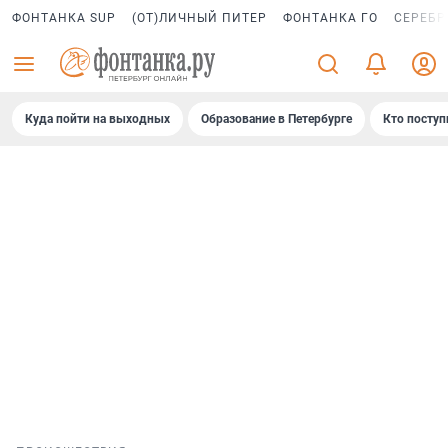
ФОНТАНКА SUP
(ОТ)ЛИЧНЫЙ ПИТЕР
ФОНТАНКА ГО
СЕРЕБР
Куда пойти на выходных
Образование в Петербурге
Кто поступ