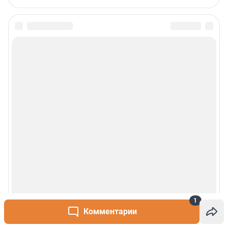
Пользовательское соглашение
Политика обработки персональных данных
Правила использования материалов сайта
Политика использования cookies
Рекомендательные системы
Деятельность в сфере ИТ
Руководство пользователя
Наши награды
© 2000-2026 Фонтанка.Ру
Свидетельство Роскомнадзора ЭЛ № ФС 77-66333 от 14.07.2016
© ООО «Интернет Технологии»
1
Комментарии