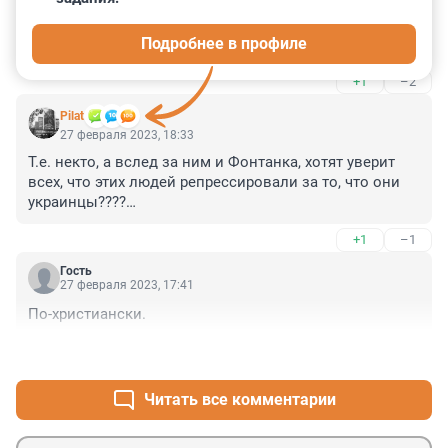
Гость
27 февраля 2023, 18:53
Подробнее в профиле
Вот пусть Шевченко его и чинит.Они наше все снесли.
+1
–2
Pilat
27 февраля 2023, 18:33
Т.е. некто, а вслед за ним и Фонтанка, хотят уверит 
всех, что этих людей репрессировали за то, что они 
украинцы????

А может их репрессировали все таки за что то 
+1
–1
другое?
Гость
27 февраля 2023, 17:41
По-христиански.
+1
–0
Читать все комментарии