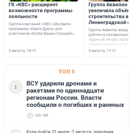
ГК «КВС» расширяет
Группа Аквилон н
возможности программы
увеличила объём 
лояльности
строительства в
Ленинградской о
Группа компаний «КВС» обновила
программу «Карта Друга» для
Группа Аквилон входит 
участников «Клуба Ваших Соседей».
рейтинга независимого
«Единый ресурс застро
объёму текущего строит
Ленинградской области
5 августа, 18:13
5 августа, 17:12
время компания реализу
185 429 кв. метров жиль
больше, чем в 1 квартал
ТОП 5
ВСУ ударили дронами и
1
ракетами по одиннадцати
регионам России. Власти
сообщили о погибших и раненых
102 189
Куда пойти 31 июля–2 августа: праздник