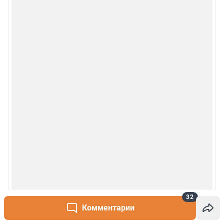
Руководство пользователя
Наши награды
© 2000-2026 Фонтанка.Ру
Свидетельство Роскомнадзора ЭЛ № ФС 77-66333 от 14.07.2016
© ООО «Интернет Технологии»
32
Комментарии