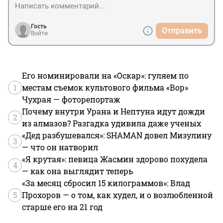
Гость
Отправить
Войти
Его номинировали на «Оскар»: гуляем по
1
местам съемок культового фильма «Вор»
Чухрая — фоторепортаж
Почему внутри Урана и Нептуна идут дожди
2
из алмазов? Разгадка удивила даже ученых
«Дед разбушевался»: SHAMAN довел Мизулину
3
— что он натворил
«Я крутая»: певица Жасмин здорово похудела
4
— как она выглядит теперь
«За месяц сбросил 15 килограммов»: Влад
5
Прохоров — о том, как худел, и о возлюбленной
старше его на 21 год