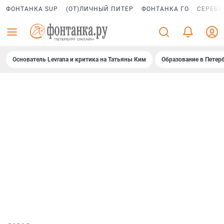
ФОНТАНКА SUP
(ОТ)ЛИЧНЫЙ ПИТЕР
ФОНТАНКА ГО
СЕРЕБР
Основатель Levrana и критика на Татьяны Ким
Образование в Петер