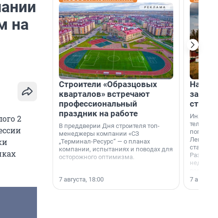
лании
м на
Строители «Образцовых
На вод
кварталов» встречают
зарабо
профессиональный
станци
праздник на работе
Инженер
ого 2
телеком-
В преддверии Дня строителя топ-
ессии
популярн
менеджеры компании «СЗ
Ленингра
ки
„Терминал-Ресурс“ — о планах
станции 
компании, испытаниях и поводах для
чках
Раздолин
осторожного оптимизма.
недалеко
водопада
7 августа, 18:00
7 августа,