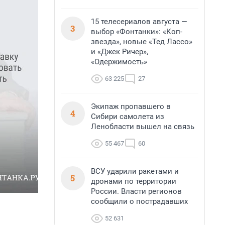
15 телесериалов августа —
3
выбор «Фонтанки»: «Коп-
звезда», новые «Тед Лассо»
и «Джек Ричер»,
«Одержимость»
63 225
27
Экипаж пропавшего в
4
Сибири самолета из
Ленобласти вышел на связь
55 467
60
ВСУ ударили ракетами и
5
дронами по территории
России. Власти регионов
сообщили о пострадавших
52 631