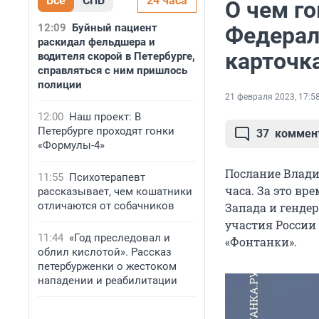
Все
СПБ
24 часа
О чем г
12:09
Буйный пациент
Федерал
раскидал фельдшера и
карточк
водителя скорой в Петербурге,
справляться с ним пришлось
полиции
21 февраля 2023, 17:5
12:00
Наш проект: В
Петербурге проходят гонки
37
коммен
«Формулы-4»
Послание Влади
11:55
Психотерапевт
часа. За это вр
рассказывает, чем кошатники
отличаются от собачников
Запада и генде
участия России 
11:44
«Год преследовал и
«Фонтанки».
облил кислотой». Рассказ
петербурженки о жестоком
нападении и реабилитации