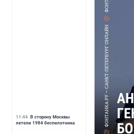
11:44
В сторону Москвы
летели 1984 беспилотника