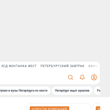
ЗСД ФОНТАНКА ФЕСТ
ПЕТЕРБУРГСКИЙ ЗАВТРАК
АФИША PLUS
тупил в вузы Петербурга по квоте
Петербург ищет креатив
Рейтинги
НОВОСТИ КОМПАНИЙ
НОВОС