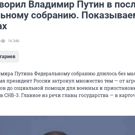
оворил Владимир Путин в пос
ьному собранию. Показывае
ах
8
16 346
тариев
мира Путина Федеральному собранию длилось без мал
емя президент России затронул множество тем — от агр
ров до социальной помощи для военных и приостанов
в СНВ-3. Главное из речи главы государства — в карто