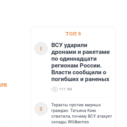
ТОП 5
ВСУ ударили
1
дронами и ракетами
по одиннадцати
регионам России.
Власти сообщили о
погибших и раненых
SPB
111 769
Теракты против мирных
2
граждан. Татьяна Ким
ответила, почему ВСУ атакует
склады Wildberries