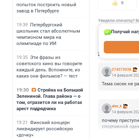
0
попыток построить новый
завод в Петербурге
Увидели опечатку? В
19:39
Петербургский
школьник стал абсолютным
Получай наг
чемпионом мира на
олимпиаде по ИИ
КОММЕНТАР
19:35
Эти фразы из
советского кино вы говорите
каждый день. Вспомните, из
274573038
каких они фильмов? — тест
14 февраля 202
Тема сисек не р
19:30
Стройка на Большой
Зелениной. Глава района — о
том, отразится ли на работах
alex_k
арест подрядчика
14 февраля 202
почему преступн
19:21
Финский концерн
спортивной одеж
ликвидирует российскую
«дочку»