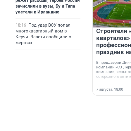
режет расходы, Героев России
зачислили в вузы, Бу и Тяпа
улетели в Ирландию
18:16
Под удар ВСУ попал
Строители 
многоквартирный дом в
Керчи. Власти сообщили о
кварталов»
жертвах
профессио
праздник н
В преддверии Дня
компании «СЗ „Тер
компании, испытан
осторожного опти
7 августа, 18:00