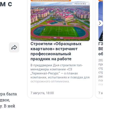
м с
Строители «Образцовых
ГЭС, м
кварталов» встречают
ВВП: в
профессиональный
об ист
праздник на работе
2026-й —
професси
В преддверии Дня строителя топ-
строителе
менеджеры компании «СЗ
строителя
„Терминал-Ресурс“ — о планах
раз. В ГК
компании, испытаниях и поводах для
появился
осторожного оптимизма.
поменяла
7 августа, 18:00
7 августа,
ера была
двое,
. В ней