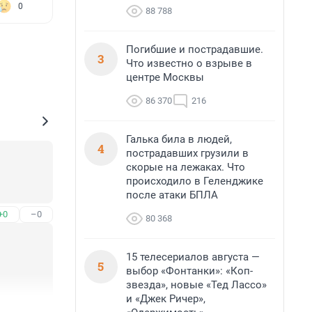
0
88 788
Погибшие и пострадавшие.
3
Что известно о взрыве в
центре Москвы
86 370
216
Галька била в людей,
4
пострадавших грузили в
скорые на лежаках. Что
происходило в Геленджике
после атаки БПЛА
+0
–0
80 368
15 телесериалов августа —
5
выбор «Фонтанки»: «Коп-
звезда», новые «Тед Лассо»
и «Джек Ричер»,
+1
–0