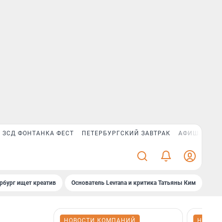
ЗСД ФОНТАНКА ФЕСТ
ПЕТЕРБУРГСКИЙ ЗАВТРАК
АФИША PLUS
рбург ищет креатив
Основатель Levrana и критика Татьяны Ким
Зач
НОВОСТИ КОМПАНИЙ
НОВОС