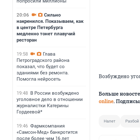
попросили миллионы
20:06
Сильно
накренился. Показываем, как
в центре Петербурга
медленно тонет плавучий
ресторан
19:58
Глава
Петроградского района
показал, что будет со
зданиями без ремонта.
Возбуждено угол
Помогла нейросеть
19:48
В России возбуждено
Больше новост
уголовное дело в отношении
online
. Подписы
журналистки Катерины
Гордеевой*
Налет
Разбой
19:46
Фармкомпания
«Самсон-Мед» банкротится
после более чем 16 лет