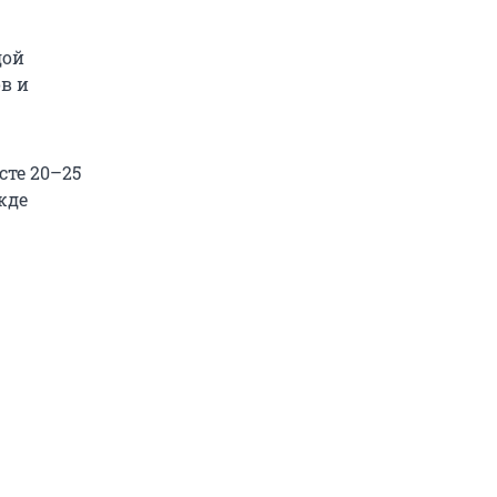
дой
в и
сте 20–25
жде