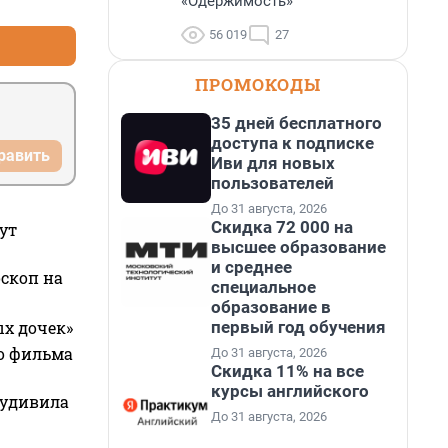
«Одержимость»
56 019
27
ПРОМОКОДЫ
35 дней бесплатного
доступа к подписке
равить
Иви для новых
пользователей
До 31 августа, 2026
Скидка 72 000 на
ут
высшее образование
и среднее
оскоп на
специальное
образование в
первый год обучения
ых дочек»
го фильма
До 31 августа, 2026
Скидка 11% на все
курсы английского
 удивила
До 31 августа, 2026