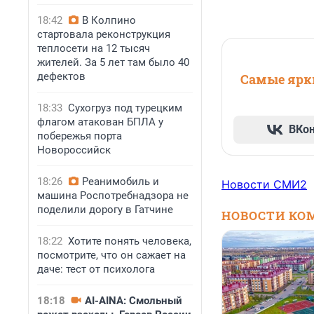
18:42
В Колпино
стартовала реконструкция
теплосети на 12 тысяч
жителей. За 5 лет там было 40
дефектов
Самые ярки
18:33
Сухогруз под турецким
флагом атакован БПЛА у
ВКо
побережья порта
Новороссийск
18:26
Реанимобиль и
Новости СМИ2
машина Роспотребнадзора не
поделили дорогу в Гатчине
НОВОСТИ КО
18:22
Хотите понять человека,
посмотрите, что он сажает на
даче: тест от психолога
18:18
AI-AINA: Смольный