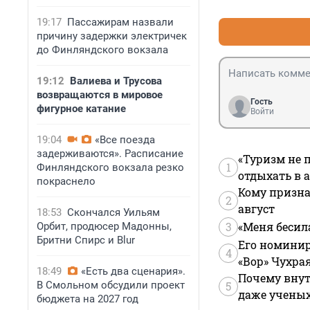
19:17
Пассажирам назвали
причину задержки электричек
до Финляндского вокзала
19:12
Валиева и Трусова
возвращаются в мировое
Гость
фигурное катание
Войти
19:04
«Все поезда
задерживаются». Расписание
«Туризм не 
1
Финляндского вокзала резко
отдыхать в а
покраснело
Кому призна
2
август
18:53
Скончался Уильям
3
«Меня бесил
Орбит, продюсер Мадонны,
Бритни Спирс и Blur
Его номинир
4
«Вор» Чухра
18:49
«Есть два сценария».
Почему внут
В Смольном обсудили проект
5
даже учены
бюджета на 2027 год