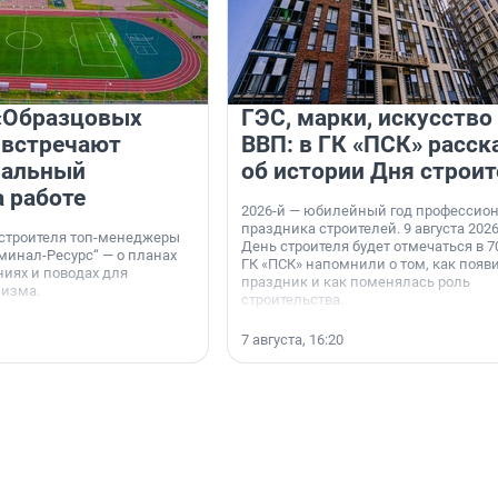
«Образцовых
ГЭС, марки, искусство
 встречают
ВВП: в ГК «ПСК» расск
нальный
об истории Дня строит
а работе
2026-й — юбилейный год профессио
праздника строителей. 9 августа 2026
 строителя топ-менеджеры
День строителя будет отмечаться в 70
минал-Ресурс“ — о планах
ГК «ПСК» напомнили о том, как появ
иях и поводах для
праздник и как поменялась роль
мизма.
строительства.
7 августа, 16:20