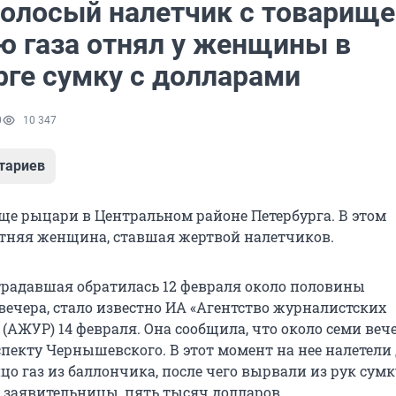
олосый налетчик с товарище
 газа отнял у женщины в
рге сумку с долларами
0
10 347
тариев
еще рыцари в Центральном районе Петербурга. В этом
етняя женщина, ставшая жертвой налетчиков.
радавшая обратилась 12 февраля около половины
вечера, стало известно ИА «Агентство журналистских
(АЖУР) 14 февраля. Она сообщила, что около семи веч
спекту Чернышевского. В этот момент на нее налетели 
о газ из баллончика, после чего вырвали из рук сумку
м заявительницы, пять тысяч долларов.