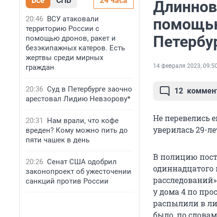
Все
СПБ
24 часа
Длиннов
20:46
ВСУ атаковали
помощью
территорию России с
Петербу
помощью дронов, ракет и
безэкипажных катеров. Есть
жертвы среди мирных
14 февраля 2023, 09:5
граждан
20:36
Суд в Петербурге заочно
12
коммен
арестовал Лидию Невзорову*
Не перевелись 
20:31
Нам врали, что кофе
уверилась 29-л
вреден? Кому можно пить до
пяти чашек в день
В полицию пост
20:26
Сенат США одобрил
одиннадцатого 
законопроект об ужесточении
расследований» 
санкций против России
у дома 4 по про
распылили в лиц
было, по слова