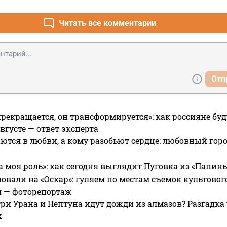
Читать все комментарии
Отп
прекращается, он трансформируется»: как россияне буд
вгусте — ответ эксперта
ются в любви, а кому разобьют сердце: любовный гор
а моя роль»: как сегодня выглядит Пуговка из «Папин
овали на «Оскар»: гуляем по местам съемок культово
я — фоторепортаж
ри Урана и Нептуна идут дожди из алмазов? Разгадка
х