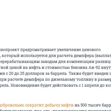
конопроект предусматривает увеличение ценового
 который используется для расчета демпфера (выпла
перерабатывающим заводам для компенсации разни
тной ценой на нефть и стоимостью бензина Аи-92 вну
ин с 20 до 25 долларов за баррель. Также будет введен
ри расчете демпфера по дизельному топливу в размер
рель. Нововведение будет действовать с 1 апреля до ко
добровольно сократит добычу нефти
на 500 тысяч барр
е будут продавать тем, кто «придерживается принципо