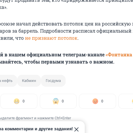
а».
осоюзе начал действовать потолок цен на российскую 
ларов за баррель. Подробности расписал официальный
явили, что
не признают потолок
.
ей в нашем официальном телеграм-канале
«Фонтанка
ывайтесь, чтобы первыми узнавать о важном.
а нефть
Кабмин
Госдума
0
0
0
ыделите фрагмент и нажмите Ctrl+Enter
за комментарии и другие задания!