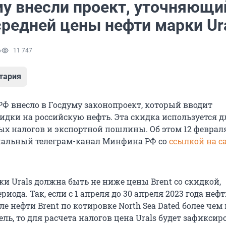
му внесли проект, уточняющи
средней цены нефти марки Ur
6
11 747
тария
РФ внесло в Госдуму законопроект, который вводит
идки на российскую нефть. Эта скидка используется д
ых налогов и экспортной пошлины. Об этом 12 феврал
иальный телеграм-канал Минфина РФ со
ссылкой на с
и Urals должна быть не ниже цены Brent со скидкой,
иода. Так, если с 1 апреля до 30 апреля 2023 года нефт
е нефти Brent по котировке North Sea Dated более чем 
ель, то для расчета налогов цена Urals будет зафиксир