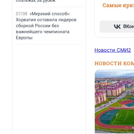
платежах за рубеж
Самые ярки
07/08
«Мерзкий способ»:
Хорватия оставила лидеров
сборной России без
ВКо
важнейшего чемпионата
Европы
Новости СМИ2
НОВОСТИ КО