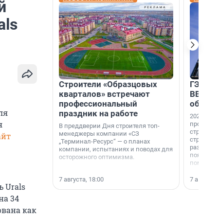
й
als
Строители «Образцовых
ГЭС, м
кварталов» встречают
ВВП: в
профессиональный
об ист
ля
праздник на работе
2026-й —
я
професси
В преддверии Дня строителя топ-
строителе
менеджеры компании «СЗ
айт
строителя
„Терминал-Ресурс“ — о планах
раз. В ГК
компании, испытаниях и поводах для
появился
осторожного оптимизма.
поменяла
7 августа, 18:00
7 августа,
ь Urals
на 34
ована как