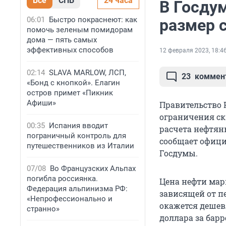
Все
СПБ
24 часа
В Госду
06:01
Быстро покраснеют: как
размер 
помочь зеленым помидорам
дома — пять самых
эффективных способов
12 февраля 2023, 18:4
02:14
SLAVA MARLOW, ЛСП,
23
коммен
«Бонд с кнопкой». Елагин
остров примет «Пикник
Афиши»
Правительство 
ограничения ск
00:35
Испания вводит
расчета нефтян
пограничный контроль для
сообщает офиц
путешественников из Италии
Госдумы.
07/08
Во Французских Альпах
погибла россиянка.
Цена нефти марк
Федерация альпинизма РФ:
зависящей от пер
«Непрофессионально и
окажется дешевл
странно»
доллара за барр