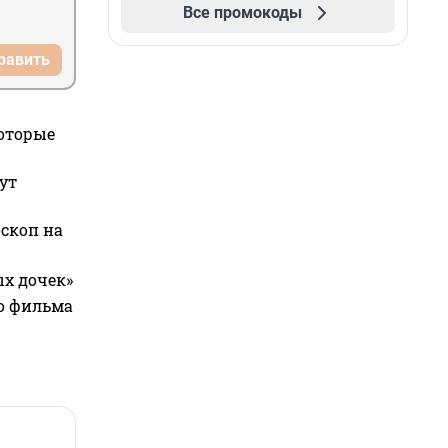
Все промокоды
равить
которые
ут
оскоп на
ых дочек»
го фильма