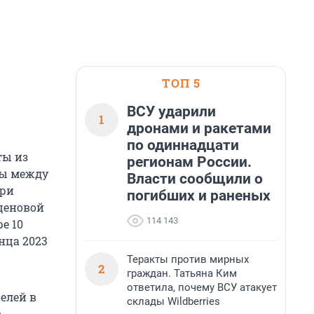
ТОП 5
ВСУ ударили
1
дронами и ракетами
по одиннадцати
ты из
регионам России.
цы между
Власти сообщили о
три
погибших и раненых
 ценовой
114 143
е 10
нца 2023
Теракты против мирных
2
граждан. Татьяна Ким
ответила, почему ВСУ атакует
елей в
склады Wildberries
в