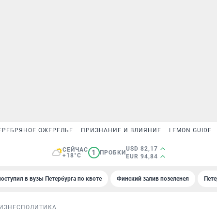
ЕРЕБРЯНОЕ ОЖЕРЕЛЬЕ
ПРИЗНАНИЕ И ВЛИЯНИЕ
LEMON GUIDE
USD 82,17
СЕЙЧАС
1
ПРОБКИ
+18°C
EUR 94,84
поступил в вузы Петербурга по квоте
Финский залив позеленел
Пете
ИЗНЕС
ПОЛИТИКА