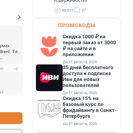
«Одержимость»
60 515
27
ПРОМОКОДЫ
Скидка 1000 ₽ на
первый заказ от 3000
умах 
₽ на сайте и в
nt. Т.е. 
приложении
До 31 августа, 2026
ают не 
35 дней бесплатного
+0
–0
сьма 
доступа к подписке
ер, если 
Иви для новых
 продали 
пользователей
ить $50. 
ит
До 31 августа, 2026
 
Скидка 15% на
базовый курс по
+4
–0
й 
фридайвингу в Санкт-
Петербурге
До 31 августа, 2026