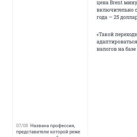
цена Brent мину
включительно ск
года — 25 долла
«Такой переход
адаптироватьс
налогов на базе
07/08
Названа профессия,
представители которой реже