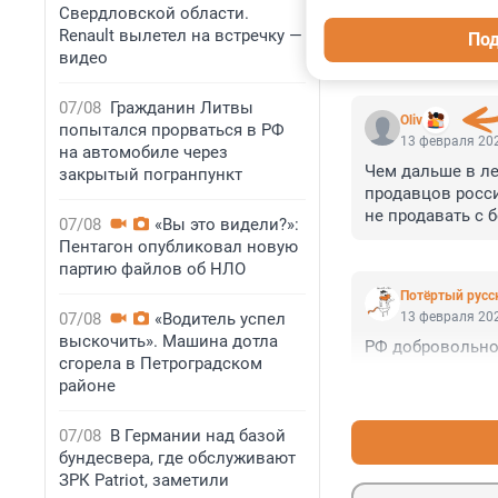
Свердловской области.
Renault вылетел на встречку —
Под
видео
КОММЕНТАР
07/08
Гражданин Литвы
Oliv
попытался прорваться в РФ
13 февраля 202
на автомобиле через
Чем дальше в лес
закрытый погранпункт
продавцов росси
не продавать с б
07/08
«Вы это видели?»:
продавать, то п
Пентагон опубликовал новую
от реальной цены
партию файлов об НЛО
вероятно, что ра
Потёртый русс
в июле цена Bren
07/08
«Водитель успел
13 февраля 202
свою нефть по $
выскочить». Машина дотла
РФ добровольно 
В общем, в бюдж
сгорела в Петроградском
триллиона рубле
районе
«добровольное» 
стороны, фиксац
07/08
В Германии над базой
стороны, попытк
бундесвера, где обслуживают
ЗРК Patriot, заметили