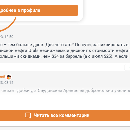
робнее в профиле
ИИ
23
3, 12:50
 – тем больше дров. Для чего это? По сути, зафиксировать в 
йской нефти Urals неснижаемый дисконт к стоимости нефти Bre
ольшими скидками, чем $34 за баррель (а с июля $25). А если 
латить больший налог, поскольку налоги с нефтяников рассчит
 нефти, а от расчетной, привязанной со скидкой к Brent. И ве
зница между Urals и Brent будет только увеличиваться. Наприм
кий
t составит $90, то нефтяники заплатят налог, как если бы они
3, 03:15
65, хотя на тот момент их реальная цена продажи может состав
снизит добычу, а Саудовская Аравия её добровольно увелич
ет от подобных расчетов можно дособрать дополнительно до
й. Это называется экспроприация экспроприаторов. А 
сокращение добычи нефти в марте на 0,5 млн б/с – это, с одно
ия фактов снижения производственных мощностей, с другой 
а повлиять на рост стоимости нефти.
Читать все комментарии