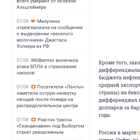
всего умирают от болезни
Альцгеймера
07/08
Мизулина
отреагировала на сообщения
о выдворении «веселого
молочника» Джастаса
Уолкера из РФ
07/08
Wildberries включила
Кроме того, за
атаки БПЛА в страхование
дифференциала,
заказов
бюджета нефте
средней экспор
07/08
Посетители «Ленты»
страны) на бенз
заметили острую нехватку
овощей после пожара на
дифференциал п
распределительном центре
долларов за бар
года.
07/08
Участок трассы
«Скандинавия» под Выборгом
Россия в марте
станет реверсивным
сутки. Нефть н