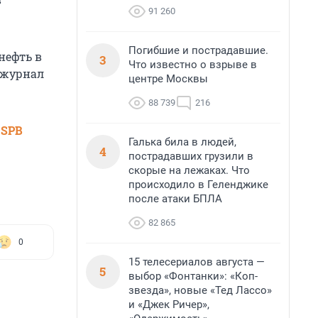
91 260
Погибшие и пострадавшие.
нефть в
3
Что известно о взрыве в
 журнал
центре Москвы
88 739
216
 SPB
Галька била в людей,
4
пострадавших грузили в
скорые на лежаках. Что
происходило в Геленджике
после атаки БПЛА
82 865
0
15 телесериалов августа —
5
выбор «Фонтанки»: «Коп-
звезда», новые «Тед Лассо»
и «Джек Ричер»,