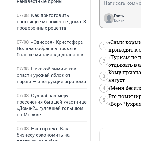
неизвестные дроны
07/08
Как приготовить
Гость
Войти
настоящее мороженое дома: 3
проверенных рецепта
«Сами корми
07/08
«Одиссея» Кристофера
1
Нолана собрала в прокате
приводят к 
больше миллиарда долларов
«Туризм не 
2
отдыхать в а
07/08
Никакой химии: как
Кому призна
спасти урожай яблок от
3
август
парши — инструкция агронома
4
«Меня бесил
07/08
Суд избрал меру
Его номинир
5
пресечения бывшей участнице
«Вор» Чухра
«Дома-2», гулявшей голышом
по Москве
07/08
Наш проект: Как
бизнесу сэкономить на