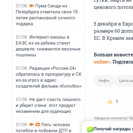
07/08
Пума Синди из
ценового потолк
Петербурга отметила свое 15-
летие распаковкой сочного
5 декабря в Евр
подарка
размере 60 дол
07/08
Интернет-заказы в
ЕС. В Кремле за
ЕАЭС из-за рубежа станут
дешевле: снижаются ввозные
Больше новост
пошлины
online»
. Подпис
07/08
Редакция «России-24»
обратилась в прокуратуру и СК
из-за угроз в адрес
Нефть
Цена н
создателей фильма «Колобок»
07/08
Не даст съесть лишнего
0
и уберет отеки: этот продукт
незаменим для худеющих
Увидели опечатку? В
07/08
Пять человек
Получай награды 
погибли в лобовом ДТП в