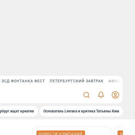
ЗСД ФОНТАНКА ФЕСТ
ПЕТЕРБУРГСКИЙ ЗАВТРАК
АФИША PLUS
рбург ищет креатив
Основатель Levrana и критика Татьяны Ким
Зач
НОВОСТИ КОМПАНИЙ
НОВОС