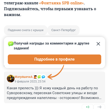
телеграм-канале
«Фонтанка SPB online»
.
Подписывайтесь, чтобы первыми узнавать о
важном.
Падение снега с крыши
Санкт-Петербург
Получай награды за комментарии и другие 
задания!
0
0
0
0
0
Подробнее в профиле
КОММЕНТАРИИ
3
МатрёшечкА
9 февраля 2023, 23:54
Какая прелесть ))) Я хожу каждый день на работу по 
Суворовскому, пересекая Советские улицы и везде 
предупреждения налеплены - осторожно! Возможно 
падение сосулек, наледи ))) Молодцы! Предупредили, 
+3
–0
что нас убить или покалечить может! А дальше вся 