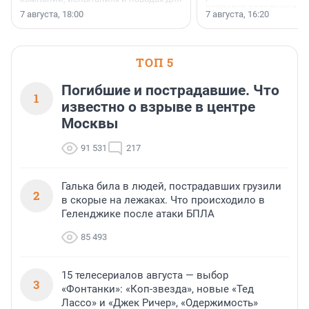
появился праздник и к
осторожного оптимизма.
7 августа, 18:00
7 августа, 16:20
поменялась роль строит
ТОП 5
Погибшие и пострадавшие. Что
1
известно о взрыве в центре
Москвы
91 531
217
Галька била в людей, пострадавших грузили
2
в скорые на лежаках. Что происходило в
Геленджике после атаки БПЛА
85 493
15 телесериалов августа — выбор
3
«Фонтанки»: «Коп-звезда», новые «Тед
Лассо» и «Джек Ричер», «Одержимость»