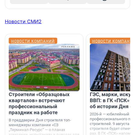
Новости СМИ2
НОВОСТИ КОМПАНИЙ
НОВОСТИ КОМПАНИ
Строители «Образцовых
ГЭС, марки, искус
кварталов» встречают
ВВП: в ГК «ПСК» р
профессиональный
об истории Дня с
праздник на работе
2026-й — юбилейный го
профессионального пр
В преддверии Дня строителя топ-
строителей. 9 августа 2
менеджеры компании «СЗ
строителя будет отмечат
„Терминал-Ресурс“ — о планах
раз. В ГК «ПСК» напомни
компании, испытаниях и поводах для