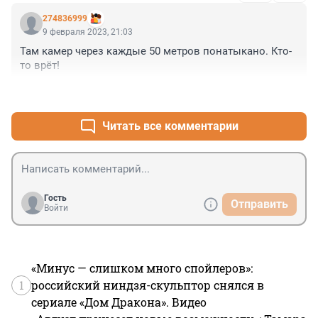
ответственность на нас, видимо, на людей, который 
274836999
по этим улицам ходят. Или нам по проезжей части 
9 февраля 2023, 21:03
ходить? Тогда пусть и там повесят объявление - 
Там камер через каждые 50 метров понатыкано. Кто-
осторожно, возможен наезд машиной! Хочется 
то врёт!
написать всё, что я думаю на этот счёт, но, не буду, 
Фонтанка просто не пропустит, да и я так не 
+1
–0
выражаюсь обычно вслух )))
Читать все комментарии
Гость
Отправить
Войти
«Минус — слишком много спойлеров»:
1
российский ниндзя-скульптор снялся в
сериале «Дом Дракона». Видео