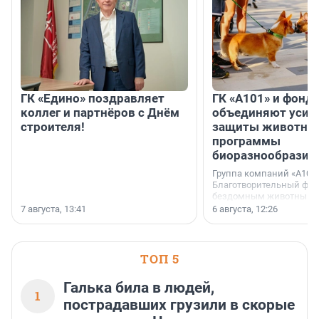
ГК «Едино» поздравляет
ГК «А101» и фонд
коллег и партнёров с Днём
объединяют усил
строителя!
защиты животных
программы
биоразнообразия
Группа компаний «А101»
Благотворительный фо
бездомным животным 
заключили соглашение
7 августа, 13:41
6 августа, 12:26
стратегическом сотрудн
ТОП 5
Галька била в людей,
1
пострадавших грузили в скорые