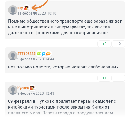
oxy
11 февраля 2023, 10:10
Помимо общественного транспорта ещё зараза живёт 
и не выветривается в гипермаркетах, так как там 
даже окон с форточками для проветривания не 
предусмотрено🤦 А воздух гоняется по трубам через 
+2
–0
кондиционеры, которые годами не чистятся от 
плесени, микроорганизмов и бактерий. Сколько раз 
277103225
на себе ощущала что после посещения гипермаркета 
9 февраля 2023, 14:44
самочувствие сильно ухудшается.
нет. только новости, которые истерят слабонервных
+1
–1
Кусака
9 февраля 2023, 12:43
09 февраля в Пулково прилетает первый самолёт с 
китайскими туристами после закрытия Китая от 
внешнего мира. Власти города с воодушевлением 
встретили эту новость. Осталось только подготовить 
+1
–0
дополнительные койки для ковидных ...