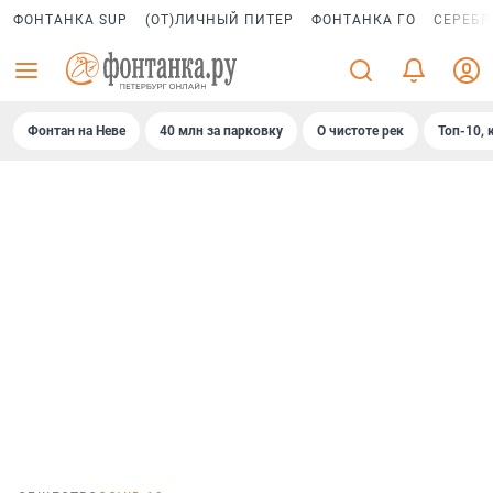
ФОНТАНКА SUP
(ОТ)ЛИЧНЫЙ ПИТЕР
ФОНТАНКА ГО
СЕРЕБР
Фонтан на Неве
40 млн за парковку
О чистоте рек
Топ-10, 