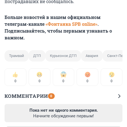
пострадавших не сообщалось.
Больше новостей в нашем официальном
телеграм-канале
«Фонтанка SPB online»
.
Подписывайтесь, чтобы первыми узнавать о
важном.
Трамвай
ДТП
Курьезное ДТП
Авария
Санкт-Пете
0
0
0
0
0
КОММЕНТАРИИ
0
Пока нет ни одного комментария.
Начните обсуждение первым!