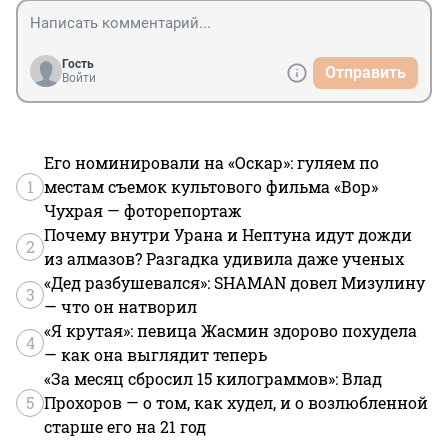
Гость
Отправить
Войти
Его номинировали на «Оскар»: гуляем по
1
местам съемок культового фильма «Вор»
Чухрая — фоторепортаж
Почему внутри Урана и Нептуна идут дожди
2
из алмазов? Разгадка удивила даже ученых
«Дед разбушевался»: SHAMAN довел Мизулину
3
— что он натворил
«Я крутая»: певица Жасмин здорово похудела
4
— как она выглядит теперь
«За месяц сбросил 15 килограммов»: Влад
5
Прохоров — о том, как худел, и о возлюбленной
старше его на 21 год