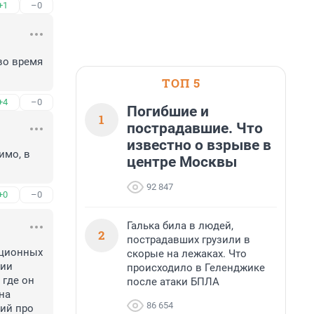
+1
–0
о время 
ТОП 5
+4
–0
Погибшие и
1
пострадавшие. Что
известно о взрыве в
мо, в 
центре Москвы
92 847
+0
–0
Галька била в людей,
2
пострадавших грузили в
ационных 
скорые на лежаках. Что
ии 
происходило в Геленджике
где он 
после атаки БПЛА
на 
86 654
ий про 