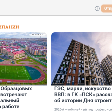
Отп
МПАНИЙ
«Образцовых
ГЭС, марки, искусство
 встречают
ВВП: в ГК «ПСК» расск
нальный
об истории Дня строит
а работе
2026-й — юбилейный год профессио