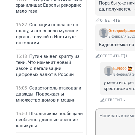
Пора бы уже нача
хранилищах Европы рекордно
да, получается.. 
мало газа
ОТВЕТИТЬ
16:32
Операция пошла не по
плану, и это спасло мужчине
Отходообразов
органы: случай в Институте
8 февраля 2023
онкологии
Видеосъемка на 
16:18
Путин вывел крипту из
ОТВЕТИТЬ
1
тени. Что изменит новый
закон о легализации
hal9000
цифровых валют в России
8 февраля 2
у меня ито ре
16:05
Севастополь атаковали
крестовском о
дважды. Повреждены
множество домов и машин
ОТВЕТИТЬ
15:50
Школьникам пообещали
необычно длинные осенние
каникулы