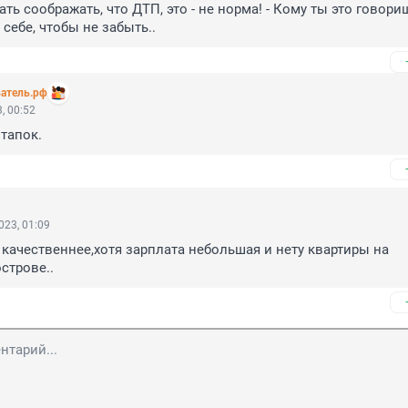
ть соображать, что ДТП, это - не норма! - Кому ты это говоришь?
- себе, чтобы не забыть..
атель.рф
, 00:52
тапок.
023, 01:09
г качественнее,хотя зарплата небольшая и нету квартиры на 
строве..