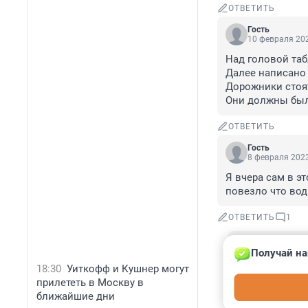
ОТВЕТИТЬ
Гость
10 февраля 202
Над головой таб
Далее написано
Дорожники стоят 
Они должны были
ОТВЕТИТЬ
Гость
8 февраля 2023
Я вчера сам в эт
повезло что вод
ОТВЕТИТЬ
1
Гость
Получай на
10 февраля 
18:30
Уиткофф и Кушнер могут
Чистый воды л
прилететь в Москву в
Есть полное в
ближайшие дни