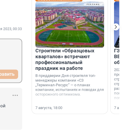
я 2023, 00:33
Строители «Образцовых
ГЭС, м
кварталов» встречают
ВВП: в
профессиональный
об ист
праздник на работе
2026-й —
равить
професси
В преддверии Дня строителя топ-
строителе
менеджеры компании «СЗ
строителя
„Терминал-Ресурс“ — о планах
раз. В ГК
компании, испытаниях и поводах для
появился
осторожного оптимизма.
поменяла
ой 
7 августа, 18:00
7 августа,