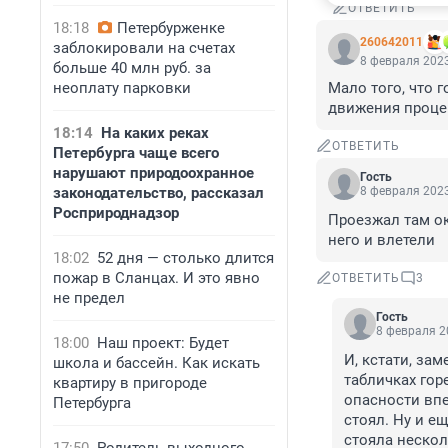
ОТВЕТИТЬ
18:18
Петербурженке
260642011
заблокировали на счетах
8 февраля 2023
больше 40 млн руб. за
неоплату парковки
Мало того, что 
движения процен
18:14
На каких реках
ОТВЕТИТЬ
Петербурга чаще всего
нарушают природоохранное
Гость
законодательство, рассказал
8 февраля 2023
Росприроднадзор
Проезжал там ок
него и влетели
18:02
52 дня — столько длится
пожар в Сланцах. И это явно
ОТВЕТИТЬ
3
не предел
Гость
8 февраля 2
18:00
Наш проект: Будет
И, кстати, зам
школа и бассейн. Как искать
табличках гор
квартиру в пригороде
опасности впер
Петербурга
стоял. Ну и е
стояла нескол