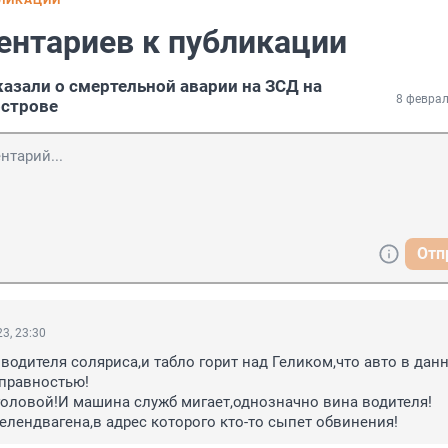
БЛИКАЦИИ
ентариев к публикации
азали о смертельной аварии на ЗСД на
8 феврал
острове
Отп
3, 23:30
водителя соляриса,и табло горит над Геликом,что авто в данн
правностью! 

головой!И машина служб мигает,однозначно вина водителя!

елендвагена,в адрес которого кто-то сыпет обвинения!