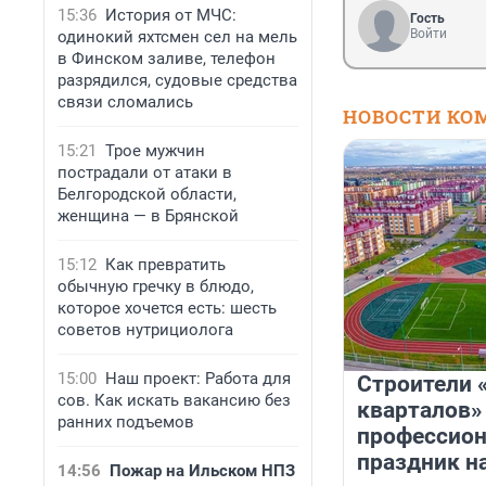
15:36
История от МЧС:
Гость
Войти
одинокий яхтсмен сел на мель
в Финском заливе, телефон
разрядился, судовые средства
связи сломались
НОВОСТИ КО
15:21
Трое мужчин
пострадали от атаки в
Белгородской области,
женщина — в Брянской
15:12
Как превратить
обычную гречку в блюдо,
которое хочется есть: шесть
советов нутрициолога
15:00
Наш проект: Работа для
Строители 
сов. Как искать вакансию без
кварталов»
ранних подъемов
профессио
праздник н
14:56
Пожар на Ильском НПЗ