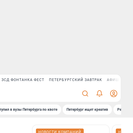
ЗСД ФОНТАНКА ФЕСТ
ПЕТЕРБУРГСКИЙ ЗАВТРАК
АФИША PLUS
тупил в вузы Петербурга по квоте
Петербург ищет креатив
Рейтинги
НОВОСТИ КОМПАНИЙ
НОВОС