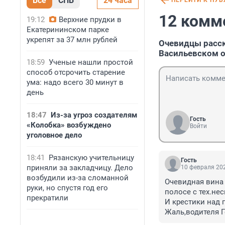
Все
СПБ
24 часа
ПЕРЕЙТИ К ПУ
12 комм
19:12
Верхние прудки в
Екатерининском парке
укрепят за 37 млн рублей
Очевидцы расск
Васильевском 
18:59
Ученые нашли простой
способ отсрочить старение
ума: надо всего 30 минут в
день
18:47
Из-за угроз создателям
Гость
«Колобка» возбуждено
Войти
уголовное дело
18:41
Рязанскую учительницу
Гость
приняли за закладчицу. Дело
10 февраля 202
возбудили из-за сломанной
Очевидная вина 
руки, но спустя год его
полосе с тех.нес
прекратили
И крестики над 
Жаль,водителя Г