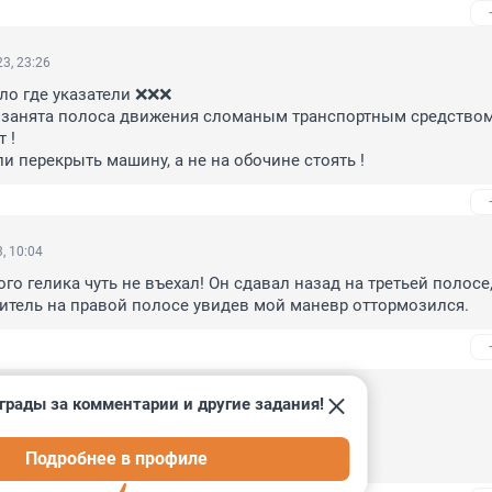
3, 23:26
ло где указатели ❌❌❌

 занята полоса движения сломаным транспортным средством 
!

 перекрыть машину, а не на обочине стоять !
, 10:04
ого гелика чуть не въехал! Он сдавал назад на третьей полосе,
итель на правой полосе увидев мой маневр оттормозился.
грады за комментарии и другие задания!
2023, 23:24
ожь!

Подробнее в профиле
идео где машина не разу не сдавала назад !