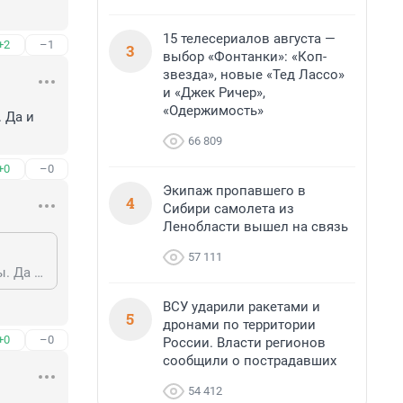
15 телесериалов августа —
+2
–1
3
выбор «Фонтанки»: «Коп-
звезда», новые «Тед Лассо»
и «Джек Ричер»,
«Одержимость»
 Да и 
66 809
+0
–0
Экипаж пропавшего в
4
Сибири самолета из
Ленобласти вышел на связь
57 111
У Гелендевагена (по виду новый G63AMG - от 450 л.с.) нет половины мойды. Да и это не та машина, которой въезжают в зад.
ВСУ ударили ракетами и
5
дронами по территории
+0
–0
России. Власти регионов
сообщили о пострадавших
54 412