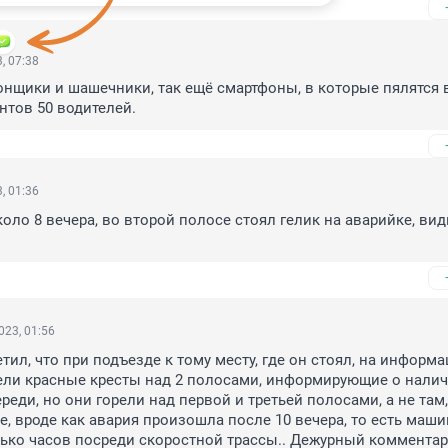
, 07:38
гонщики и шашечники, так ещё смартфоны, в которые пялятся в
тов 50 водителей.
, 01:36
оло 8 вечера, во второй полосе стоял гелик на аварийке, види
023, 01:56
етил, что при подъезде к тому месту, где он стоял, на информ
ели красные кресты над 2 полосами, информирующие о налич
еди, но они горели над первой и третьей полосами, а не там, 
ще, вроде как авария произошла после 10 вечера, то есть маши
ько часов посреди скоростной трассы.. Дежурный комментар