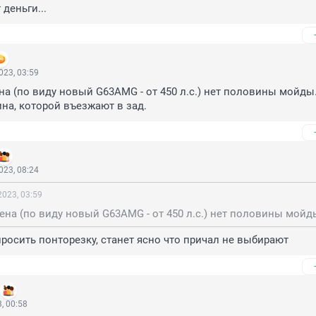
 деньги...
023, 03:59
на (по виду новый G63AMG - от 450 л.с.) нет половины мойды.
ина, которой въезжают в зад.
023, 08:24
023, 03:59
отпросить понторезку, станет ясно что причал не выбирают
, 00:58