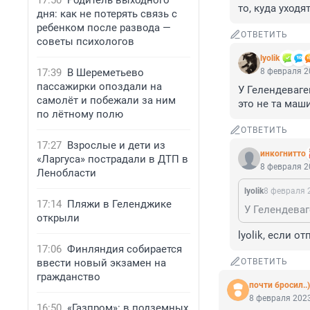
17:50
Родитель выходного
то, куда уходят
дня: как не потерять связь с
ребенком после развода —
ОТВЕТИТЬ
советы психологов
lyolik
17:39
В Шереметьево
8 февраля 2
пассажирки опоздали на
У Гелендеваге
самолёт и побежали за ним
это не та маш
по лётному полю
ОТВЕТИТЬ
17:27
Взрослые и дети из
инкогнитто
«Ларгуса» пострадали в ДТП в
8 февраля 2
Ленобласти
lyolik
8 февраля 2
17:14
Пляжи в Геленджике
открыли
lyolik, если 
17:06
Финляндия собирается
ввести новый экзамен на
ОТВЕТИТЬ
гражданство
почти бросил..)
8 февраля 2023
16:50
«Газпром»: в подземных