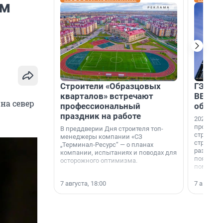
ом
Строители «Образцовых
ГЭС, м
кварталов» встречают
ВВП: в
на север
профессиональный
об ист
праздник на работе
2026-й —
професси
В преддверии Дня строителя топ-
строителе
менеджеры компании «СЗ
строителя
„Терминал-Ресурс“ — о планах
раз. В ГК
компании, испытаниях и поводах для
появился
осторожного оптимизма.
поменяла
7 августа, 18:00
7 августа,