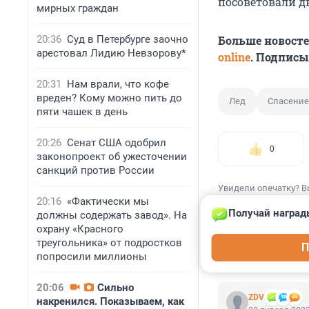
посоветовали дв
мирных граждан
Больше новост
20:36
Суд в Петербурге заочно
арестовал Лидию Невзорову*
online
. Подписы
20:31
Нам врали, что кофе
вреден? Кому можно пить до
Лед
Спасение
пяти чашек в день
20:26
Сенат США одобрил
0
законопроект об ужесточении
санкций против России
Увидели опечатку? В
20:16
«Фактически мы
Получай наград
должны содержать завод». На
охрану «Красного
треугольника» от подростков
П
попросили миллионы
КОММЕНТАР
20:06
Сильно
ZDV
накренился. Показываем, как