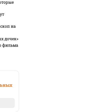
которые
ут
оскоп на
ых дочек»
го фильма
льных