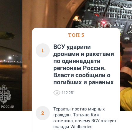
ТОП 5
ВСУ ударили
1
дронами и ракетами
по одиннадцати
регионам России.
Власти сообщили о
погибших и раненых
112 251
Теракты против мирных
2
граждан. Татьяна Ким
ответила, почему ВСУ атакует
склады Wildberries