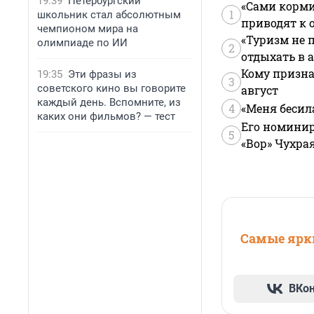
19:39
Петербургский
«Сами корми
1
школьник стал абсолютным
приводят к 
чемпионом мира на
«Туризм не 
олимпиаде по ИИ
2
отдыхать в а
Кому призна
19:35
Эти фразы из
3
советского кино вы говорите
август
каждый день. Вспомните, из
4
«Меня бесил
каких они фильмов? — тест
Его номинир
5
«Вор» Чухра
Самые ярки
ВКо