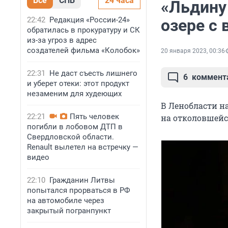
Все
СПБ
24 часа
«Льдину
22:42
Редакция «России-24»
озере с
обратилась в прокуратуру и СК
из-за угроз в адрес
создателей фильма «Колобок»
20 января 2023, 00:36
22:31
Не даст съесть лишнего
6
коммент
и уберет отеки: этот продукт
незаменим для худеющих
В Ленобласти на
22:21
Пять человек
на отколовшейс
погибли в лобовом ДТП в
Свердловской области.
Renault вылетел на встречку —
видео
22:10
Гражданин Литвы
попытался прорваться в РФ
на автомобиле через
закрытый погранпункт