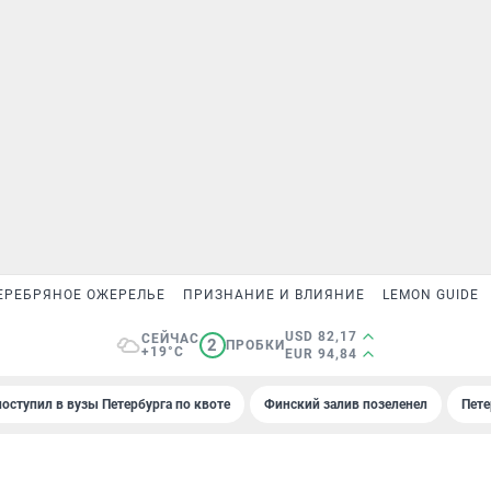
ЕРЕБРЯНОЕ ОЖЕРЕЛЬЕ
ПРИЗНАНИЕ И ВЛИЯНИЕ
LEMON GUIDE
USD 82,17
СЕЙЧАС
2
ПРОБКИ
+19°C
EUR 94,84
поступил в вузы Петербурга по квоте
Финский залив позеленел
Пете