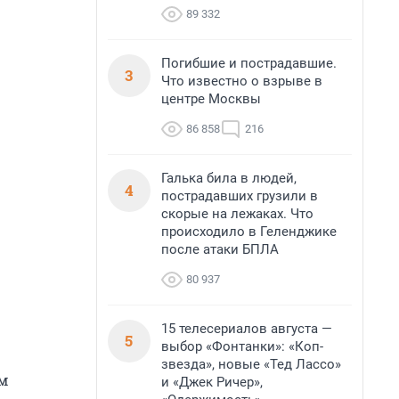
89 332
Погибшие и пострадавшие.
3
Что известно о взрыве в
центре Москвы
86 858
216
Галька била в людей,
4
пострадавших грузили в
скорые на лежаках. Что
происходило в Геленджике
после атаки БПЛА
80 937
15 телесериалов августа —
5
выбор «Фонтанки»: «Коп-
звезда», новые «Тед Лассо»
м
и «Джек Ричер»,