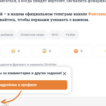
игаться, а когда увидят вертолет, сигналить фонарик
ей — в нашем официальном телеграм-канале
Фонтанк
вайтесь, чтобы первыми узнавать о важном.
 рыбаков
Онежское озеро
МЧС
Рыбак
0
0
0
ыделите фрагмент и нажмите Ctrl+Enter
ы за комментарии и другие задания!
одробнее в профиле
ИИ
6