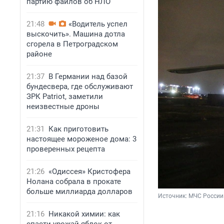
партию файлов об НЛО
21:48
«Водитель успел
выскочить». Машина дотла
сгорела в Петроградском
районе
21:37
В Германии над базой
бундесвера, где обслуживают
ЗРК Patriot, заметили
неизвестные дроны
21:31
Как приготовить
настоящее мороженое дома: 3
проверенных рецепта
21:26
«Одиссея» Кристофера
Нолана собрала в прокате
больше миллиарда долларов
Источник: 
МЧС России
21:16
Никакой химии: как