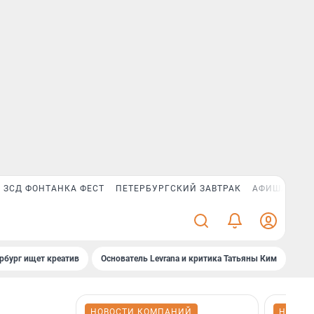
ЗСД ФОНТАНКА ФЕСТ
ПЕТЕРБУРГСКИЙ ЗАВТРАК
АФИША PLUS
рбург ищет креатив
Основатель Levrana и критика Татьяны Ким
Зач
НОВОСТИ КОМПАНИЙ
НОВОС