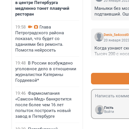
20 января 2023
в центре Петербурга
Маньяки без мозг
медленно тонет плавучий
подтаивший. Ошт
ресторан
19:58
Глава
Петроградского района
Denis_5e4cccd
показал, что будет со
20 января 2023
зданиями без ремонта.
Когда узнают ск
Помогла нейросеть
Тысяч 200 с носа
19:48
В России возбуждено
уголовное дело в отношении
журналистки Катерины
Гордеевой*
19:46
Фармкомпания
«Самсон-Мед» банкротится
после более чем 16 лет
Гость
попыток построить новый
Войти
завод в Петербурге