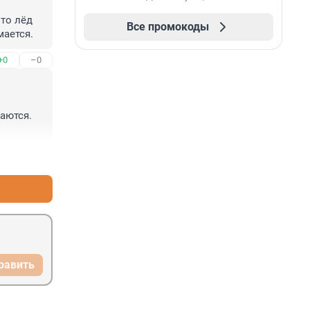
то лёд 
Все промокоды
мается.
+0
–0
аются. 
+4
–7
равить