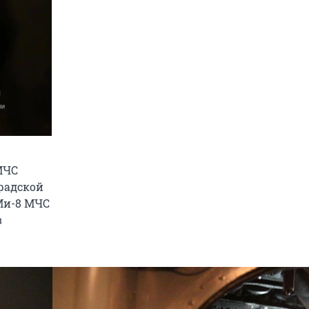
МЧС
градской
 Ми-8 МЧС
в