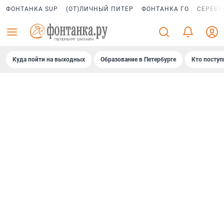
ФОНТАНКА SUP
(ОТ)ЛИЧНЫЙ ПИТЕР
ФОНТАНКА ГО
СЕРЕБР
Куда пойти на выходных
Образование в Петербурге
Кто поступ