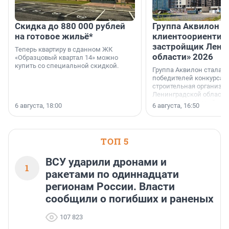
Скидка до 880 000 рублей
Группа Аквилон 
на готовое жильё*
клиентоориентир
застройщик Лени
Теперь квартиру в сданном ЖК
области» 2026
«Образцовый квартал 14» можно
купить со специальной скидкой.
Группа Аквилон стала 
победителей конкурса 
строительная организа
Ленинградской области 
номинации «Самый
6 августа, 18:00
6 августа, 16:50
клиентоориентированн
застройщик Ленинград
области».
ТОП 5
ВСУ ударили дронами и
1
ракетами по одиннадцати
регионам России. Власти
сообщили о погибших и раненых
107 823