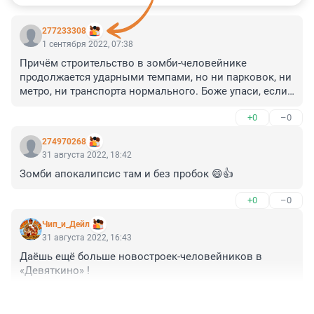
277233308
1 сентября 2022, 07:38
Причём строительство в зомби-человейнике 
продолжается ударными темпами, но ни парковок, ни 
метро, ни транспорта нормального. Боже упаси, если 
там ЧП какое масштабное случится ...
+0
–0
274970268
31 августа 2022, 18:42
Зомби апокалипсис там и без пробок 😄👍
+0
–0
Чип_и_Дейл
31 августа 2022, 16:43
Даёшь ещё больше новостроек-человейников в 
«Девяткино» !
+1
–0