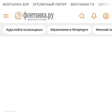
ФОНТАНКА SUP
(ОТ)ЛИЧНЫЙ ПИТЕР
ФОНТАНКА ГО
СЕРЕБР
Куда пойти на выходных
Образование в Петербурге
Финский за