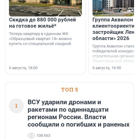
Скидка до 880 000 рублей
Группа Аквилон 
на готовое жильё*
клиентоориентир
застройщик Лени
Теперь квартиру в сданном ЖК
области» 2026
«Образцовый квартал 14» можно
купить со специальной скидкой.
Группа Аквилон стала 
победителей конкурса 
строительная организа
Ленинградской области 
номинации «Самый
6 августа, 18:00
6 августа, 16:50
клиентоориентированн
застройщик Ленинград
области».
ТОП 5
ВСУ ударили дронами и
1
ракетами по одиннадцати
регионам России. Власти
сообщили о погибших и раненых
108 663