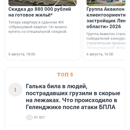
Скидка до 880 000 рублей
Группа Аквилон 
на готовое жильё*
клиентоориентир
застройщик Лени
Теперь квартиру в сданном ЖК
области» 2026
«Образцовый квартал 14» можно
купить со специальной скидкой.
Группа Аквилон стала 
победителей конкурса 
строительная организа
Ленинградской области 
номинации «Самый
6 августа, 18:00
6 августа, 16:50
клиентоориентированн
застройщик Ленинград
области».
ТОП 5
Галька била в людей,
1
пострадавших грузили в скорые
на лежаках. Что происходило в
Геленджике после атаки БПЛА
91 921