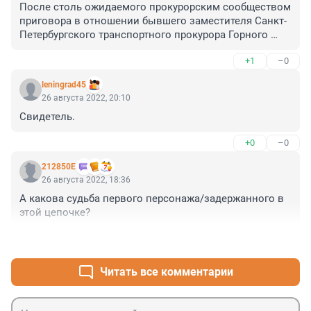
После столь ожидаемого прокурорским сообществом 
приговора в отношении бывшего заместителя Санкт-
Петербургского транспортного прокурора Горного 
Тимура остаются вопросы к руководству Северо-
+1
–0
Западной транспортной прокуратуры о кадровой 
политике и подбору кадров. Как долго расстановка 
leningrad45
людей на руководящие должности в этой 
26 августа 2022, 20:10
бесполезной организации будет определяться 
Свидетель.
госпожой (в прямом смысле) Белокудренко, 
лояльностью предлагаемых ею кандидатов ей лично, 
+0
–0
а не деловыми и моральными качествами 
выдвигаемых сотрудников? Ответьте, генерал 
212850Е
Владимиров)))...
26 августа 2022, 18:36
А какова судьба первого персонажа/задержанного в 
этой цепочке?
+1
–0
Читать все комментарии