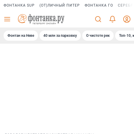
ФОНТАНКА SUP
(ОТ)ЛИЧНЫЙ ПИТЕР
ФОНТАНКА ГО
СЕРЕБР
Фонтан на Неве
40 млн за парковку
О чистоте рек
Топ-10, 