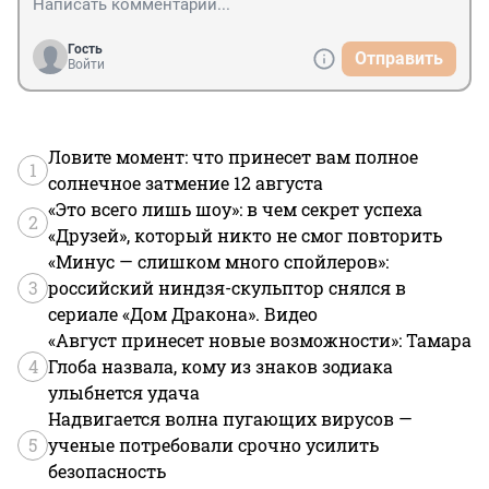
Гость
Отправить
Войти
Ловите момент: что принесет вам полное
1
солнечное затмение 12 августа
«Это всего лишь шоу»: в чем секрет успеха
2
«Друзей», который никто не смог повторить
«Минус — слишком много спойлеров»:
3
российский ниндзя-скульптор снялся в
сериале «Дом Дракона». Видео
«Август принесет новые возможности»: Тамара
4
Глоба назвала, кому из знаков зодиака
улыбнется удача
Надвигается волна пугающих вирусов —
5
ученые потребовали срочно усилить
безопасность