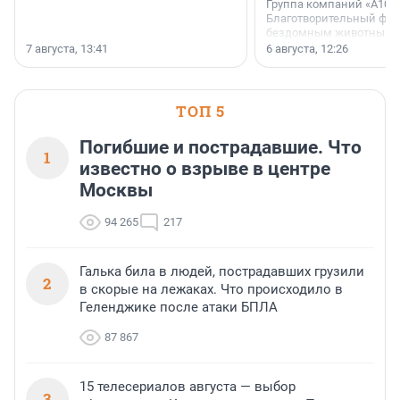
Группа компаний «А101»
Благотворительный фо
бездомным животным 
заключили соглашение
7 августа, 13:41
6 августа, 12:26
стратегическом сотрудн
ТОП 5
Погибшие и пострадавшие. Что
1
известно о взрыве в центре
Москвы
94 265
217
Галька била в людей, пострадавших грузили
2
в скорые на лежаках. Что происходило в
Геленджике после атаки БПЛА
87 867
15 телесериалов августа — выбор
3