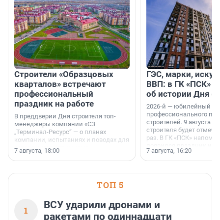
Строители «Образцовых
ГЭС, марки, искус
кварталов» встречают
ВВП: в ГК «ПСК» р
профессиональный
об истории Дня с
праздник на работе
2026-й — юбилейный го
профессионального пр
В преддверии Дня строителя топ-
строителей. 9 августа 2
менеджеры компании «СЗ
строителя будет отмечат
„Терминал-Ресурс“ — о планах
раз. В ГК «ПСК» напомни
компании, испытаниях и поводах для
появился праздник и к
осторожного оптимизма.
7 августа, 18:00
7 августа, 16:20
поменялась роль строит
ТОП 5
ВСУ ударили дронами и
1
ракетами по одиннадцати