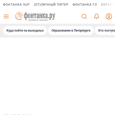
ФОНТАНКА SUP
(ОТ)ЛИЧНЫЙ ПИТЕР
ФОНТАНКА ГО
СЕРЕБР
Куда пойти на выходных
Образование в Петербурге
Кто поступ