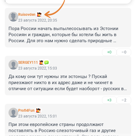
Ruisovden
23 августа 2022, 20:35
Пора России начать выпылесосывать из Эстонии 
Россиян и граждан, которые бы хотели бы жить в 
России. Для это нам нужно сделать природные 
ресурсы в России копеечными. А те кто против нас - 
+0
–0
пусть переплачивают за электричество в своих 
странах в 100 раз
SERGEY111
23 августа 2022, 15:03
Да кому они тут нужны эти эстонцы ? Пускай 
приезжают никто в их адрес даже и не чихнет в 
отличие от ситуации если будет наоборот - русских в 
Эстонии точно ждут провокации .
+3
–2
Profi4Fun
23 августа 2022, 15:01
При этом европейские страны продолжают 
поставлять в Россию слезоточивый газ и другие 