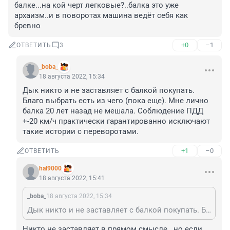
балке...на кой черт легковые?..балка это уже 
архаизм..и в поворотах машина ведёт себя как 
бревно
+0
–1
ОТВЕТИТЬ
3
_boba_
18 августа 2022, 15:34
Дык никто и не заставляет с балкой покупать. 
Благо выбрать есть из чего (пока еще). Мне лично 
балка 20 лет назад не мешала. Соблюдение ПДД 
+-20 км/ч практически гарантированно исключают 
такие истории с переворотами.
+1
–0
ОТВЕТИТЬ
hal9000
18 августа 2022, 15:41
_boba_
18 августа 2022, 15:34
Дык никто и не заставляет с балкой покупать. Благо выбрать есть из чего (пока еще). Мне лично балка 20 лет назад не мешала. Соблюдение ПДД +-20 км/ч практически гарантированно исключают такие истории с переворотами.
Никто не заставляет в прямом смысле...но если 