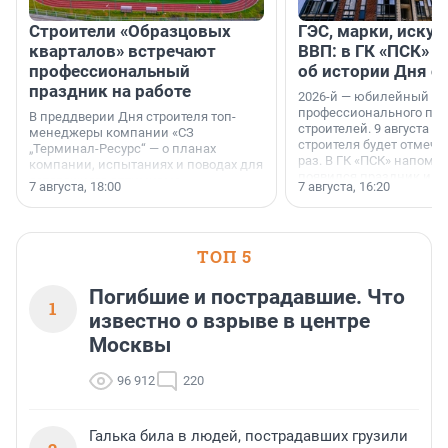
Строители «Образцовых
ГЭС, марки, искус
кварталов» встречают
ВВП: в ГК «ПСК» р
профессиональный
об истории Дня с
праздник на работе
2026-й — юбилейный го
профессионального пр
В преддверии Дня строителя топ-
строителей. 9 августа 2
менеджеры компании «СЗ
строителя будет отмечат
„Терминал-Ресурс“ — о планах
раз. В ГК «ПСК» напомни
компании, испытаниях и поводах для
появился праздник и к
осторожного оптимизма.
7 августа, 18:00
7 августа, 16:20
поменялась роль строит
ТОП 5
Погибшие и пострадавшие. Что
1
известно о взрыве в центре
Москвы
96 912
220
Галька била в людей, пострадавших грузили