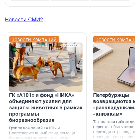
Новости СМИ2
НОВОСТИ КОМПАНИЙ
НОВОСТИ КОМПАНИ
ГК «А101» и фонд «НИКА»
Петербуржцы
объединяют усилия для
возвращаются к
защиты животных в рамках
«раскладушкам» 
программы
«книжкам»
биоразнообразия
Технология гибких дисп
перестает быть нишевы
Группа компаний «А101» и
переходит в разряд вос
Благотворительный фонд помощи
повседневных решений
бездомным животным «НИКА»