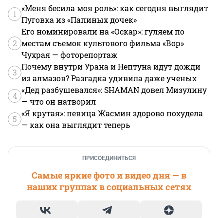
«Меня бесила моя роль»: как сегодня выглядит
1
Пуговка из «Папиных дочек»
Его номинировали на «Оскар»: гуляем по
2
местам съемок культового фильма «Вор»
Чухрая — фоторепортаж
Почему внутри Урана и Нептуна идут дожди
3
из алмазов? Разгадка удивила даже ученых
«Дед разбушевался»: SHAMAN довел Мизулину
4
— что он натворил
«Я крутая»: певица Жасмин здорово похудела
5
— как она выглядит теперь
ПРИСОЕДИНИТЬСЯ
Самые яркие фото и видео дня — в
наших группах в социальных сетях