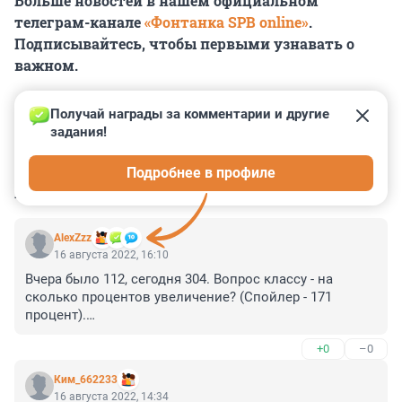
Больше новостей в нашем официальном
телеграм-канале
«Фонтанка SPB online»
.
Подписывайтесь, чтобы первыми узнавать о
важном.
Получай награды за комментарии и другие 
задания!
0
0
0
0
0
Подробнее в профиле
КОММЕНТАРИИ
8
AlexZzz
16 августа 2022, 16:10
Вчера было 112, сегодня 304. Вопрос классу - на 
сколько процентов увеличение? (Спойлер - 171 
процент).

Я уж молчу, что это почти обычный всплеск после 
+0
–0
выходных - в прошлый понедельник/вторник тоже 
было 102/206. 

Ким_662233
16 августа 2022, 14:34