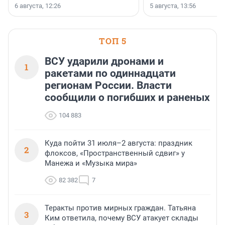
заключили соглашение о
6 августа, 12:26
5 августа, 13:56
стратегическом сотрудничестве.
ТОП 5
ВСУ ударили дронами и
1
ракетами по одиннадцати
регионам России. Власти
сообщили о погибших и раненых
104 883
Куда пойти 31 июля–2 августа: праздник
2
флоксов, «Пространственный сдвиг» у
Манежа и «Музыка мира»
82 382
7
Теракты против мирных граждан. Татьяна
3
Ким ответила, почему ВСУ атакует склады