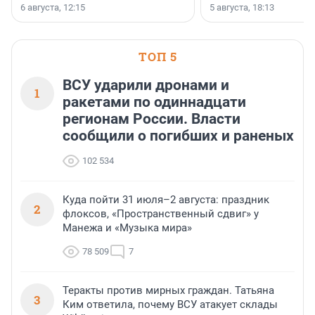
Уютный квартал», расположенного во
6 августа, 12:15
5 августа, 18:13
Всеволожском районе
Ленинградской области.
ТОП 5
ВСУ ударили дронами и
1
ракетами по одиннадцати
регионам России. Власти
сообщили о погибших и раненых
102 534
Куда пойти 31 июля–2 августа: праздник
2
флоксов, «Пространственный сдвиг» у
Манежа и «Музыка мира»
78 509
7
Теракты против мирных граждан. Татьяна
3
Ким ответила, почему ВСУ атакует склады