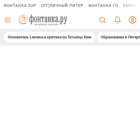
ФОНТАНКА SUP
(ОТ)ЛИЧНЫЙ ПИТЕР
ФОНТАНКА ГО
СЕРЕБР
Основатель Levrana и критика на Татьяны Ким
Образование в Петер