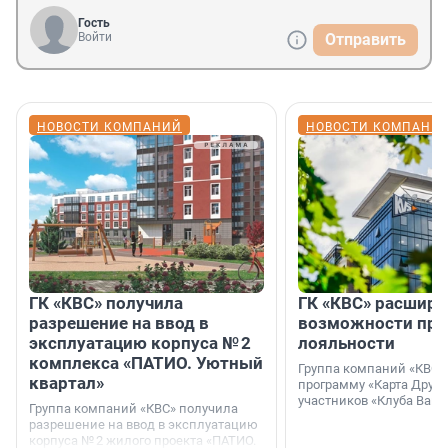
Гость
Войти
Отправить
НОВОСТИ КОМПАНИЙ
НОВОСТИ КОМПАНИ
ГК «КВС» получила
ГК «КВС» расширя
разрешение на ввод в
возможности пр
эксплуатацию корпуса № 2
лояльности
комплекса «ПАТИО. Уютный
Группа компаний «КВС»
квартал»
программу «Карта Друга
участников «Клуба Ваши
Группа компаний «КВС» получила
разрешение на ввод в эксплуатацию
корпуса № 2 жилого проекта «ПАТИО.