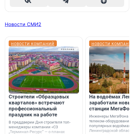
Новости СМИ2
НОВОСТИ КОМПАНИЙ
НОВОСТИ КОМПАНИ
Строители «Образцовых
На водоёмах Лен
кварталов» встречают
заработали новы
профессиональный
станции МегаФон
праздник на работе
Инженеры МегаФона ус
телеком-оборудование 
В преддверии Дня строителя топ-
популярных водоёмах
менеджеры компании «СЗ
Ленинградской области
„Терминал-Ресурс“ — о планах