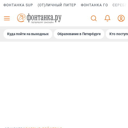
ФОНТАНКА SUP
(ОТ)ЛИЧНЫЙ ПИТЕР
ФОНТАНКА ГО
СЕРЕБР
Куда пойти на выходных
Образование в Петербурге
Кто поступ