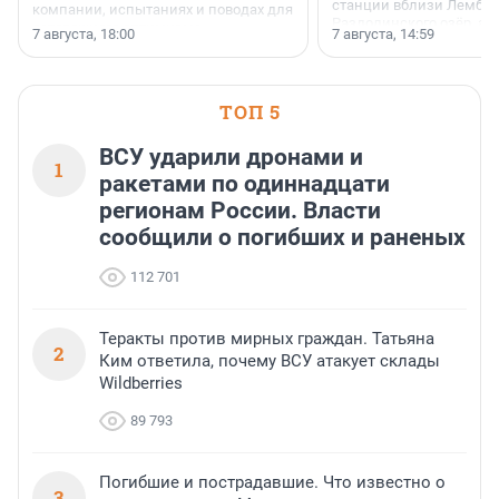
станции вблизи Лембол
компании, испытаниях и поводах для
Раздолинского озёр, а 
осторожного оптимизма.
7 августа, 18:00
7 августа, 14:59
недалеко от Большого Т
водопада.
ТОП 5
ВСУ ударили дронами и
1
ракетами по одиннадцати
регионам России. Власти
сообщили о погибших и раненых
112 701
Теракты против мирных граждан. Татьяна
2
Ким ответила, почему ВСУ атакует склады
Wildberries
89 793
Погибшие и пострадавшие. Что известно о
3