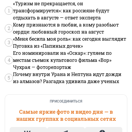
«Туризм не прекращается, он
1
трансформируется»: как россияне будут
отдыхать в августе — ответ эксперта
Кому признаются в любви, а кому разобьют
2
сердце: любовный гороскоп на август
«Меня бесила моя роль»: как сегодня выглядит
3
Пуговка из «Папиных дочек»
Его номинировали на «Оскар»: гуляем по
4
местам съемок культового фильма «Вор»
Чухрая — фоторепортаж
Почему внутри Урана и Нептуна идут дожди
5
из алмазов? Разгадка удивила даже ученых
ПРИСОЕДИНИТЬСЯ
Самые яркие фото и видео дня — в
наших группах в социальных сетях