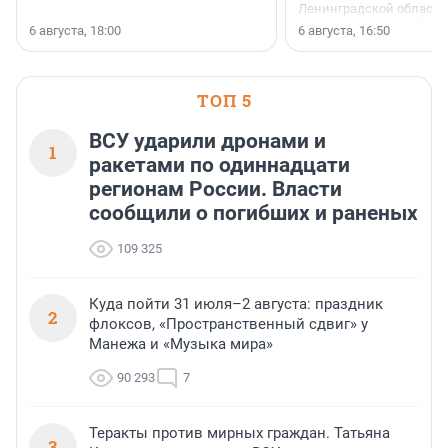
Ленинградской области 
номинации «Самый
6 августа, 18:00
6 августа, 16:50
клиентоориентированн
застройщик Ленинград
области».
ТОП 5
ВСУ ударили дронами и
1
ракетами по одиннадцати
регионам России. Власти
сообщили о погибших и раненых
109 325
Куда пойти 31 июля–2 августа: праздник
2
флоксов, «Пространственный сдвиг» у
Манежа и «Музыка мира»
90 293
7
Теракты против мирных граждан. Татьяна
3