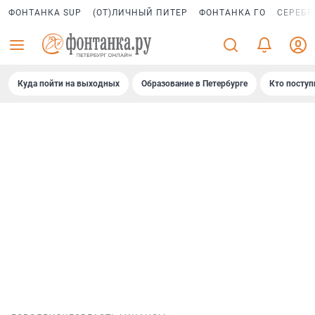
ФОНТАНКА SUP
(ОТ)ЛИЧНЫЙ ПИТЕР
ФОНТАНКА ГО
СЕРЕБР
Куда пойти на выходных
Образование в Петербурге
Кто поступ