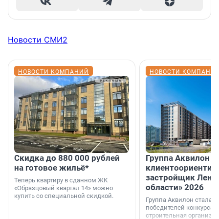
Новости СМИ2
НОВОСТИ КОМПАНИЙ
НОВОСТИ КОМПАНИ
Скидка до 880 000 рублей
Группа Аквилон 
на готовое жильё*
клиентоориентир
застройщик Лени
Теперь квартиру в сданном ЖК
области» 2026
«Образцовый квартал 14» можно
купить со специальной скидкой.
Группа Аквилон стала 
победителей конкурса 
строительная организа