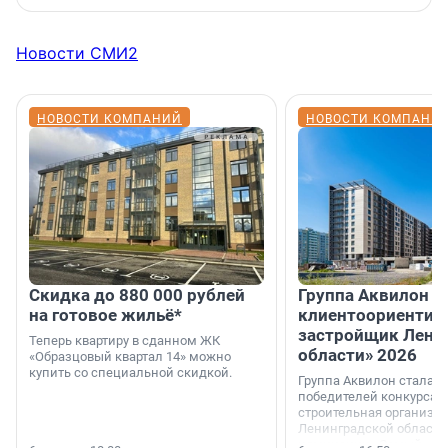
Новости СМИ2
НОВОСТИ КОМПАНИЙ
НОВОСТИ КОМПАНИ
Скидка до 880 000 рублей
Группа Аквилон 
на готовое жильё*
клиентоориентир
застройщик Лени
Теперь квартиру в сданном ЖК
области» 2026
«Образцовый квартал 14» можно
купить со специальной скидкой.
Группа Аквилон стала 
победителей конкурса 
строительная организа
Ленинградской области 
номинации «Самый