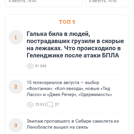
6 августа, 18:00
6 августа, 16:50
клиентоориентированн
застройщик Ленинград
области».
ТОП 5
Галька била в людей,
1
пострадавших грузили в скорые
на лежаках. Что происходило в
Геленджике после атаки БПЛА
91 943
15 телесериалов августа — выбор
2
«Фонтанки»: «Коп-звезда», новые «Тед
Лассо» и «Джек Ричер», «Одержимость»
75 912
27
Экипаж пропавшего в Сибири самолета из
3
Ленобласти вышел на связь