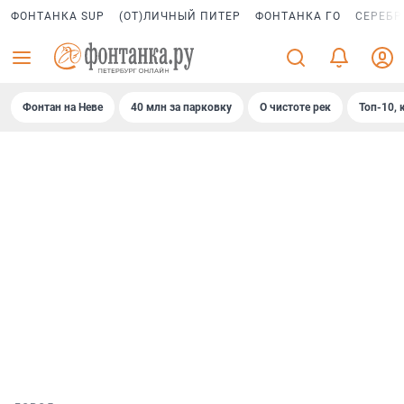
ФОНТАНКА SUP
(ОТ)ЛИЧНЫЙ ПИТЕР
ФОНТАНКА ГО
СЕРЕБР
Фонтан на Неве
40 млн за парковку
О чистоте рек
Топ-10, 