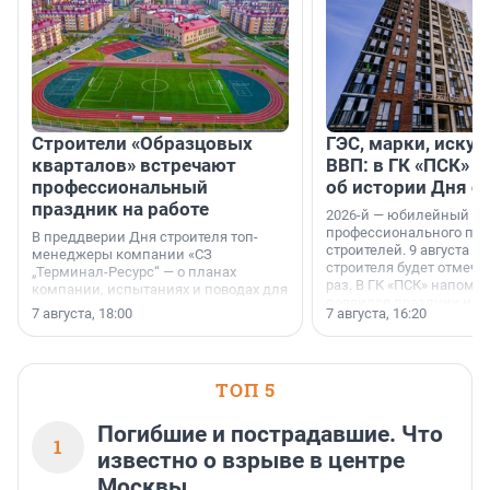
Строители «Образцовых
ГЭС, марки, искус
кварталов» встречают
ВВП: в ГК «ПСК» р
профессиональный
об истории Дня с
праздник на работе
2026-й — юбилейный го
профессионального пр
В преддверии Дня строителя топ-
строителей. 9 августа 2
менеджеры компании «СЗ
строителя будет отмечат
„Терминал-Ресурс“ — о планах
раз. В ГК «ПСК» напомни
компании, испытаниях и поводах для
появился праздник и к
осторожного оптимизма.
7 августа, 18:00
7 августа, 16:20
поменялась роль строит
ТОП 5
Погибшие и пострадавшие. Что
1
известно о взрыве в центре
Москвы