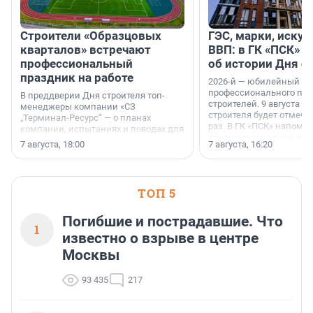
Строители «Образцовых
ГЭС, марки, искус
кварталов» встречают
ВВП: в ГК «ПСК» р
профессиональный
об истории Дня с
праздник на работе
2026-й — юбилейный го
профессионального пр
В преддверии Дня строителя топ-
строителей. 9 августа 2
менеджеры компании «СЗ
строителя будет отмечат
„Терминал-Ресурс“ — о планах
раз. В ГК «ПСК» напомни
компании, испытаниях и поводах для
появился праздник и к
осторожного оптимизма.
7 августа, 18:00
7 августа, 16:20
поменялась роль строит
ТОП 5
Погибшие и пострадавшие. Что
1
известно о взрыве в центре
Москвы
93 435
217