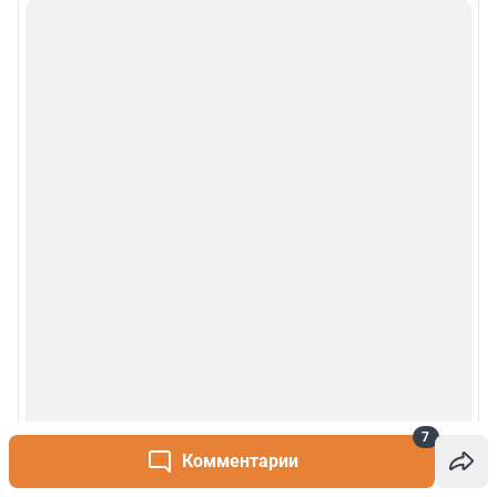
Деятельность в сфере ИТ
Руководство пользователя
Наши награды
© 2000-2026 Фонтанка.Ру
Свидетельство Роскомнадзора ЭЛ № ФС 77-66333 от 14.07.2016
© ООО «Интернет Технологии»
7
Комментарии