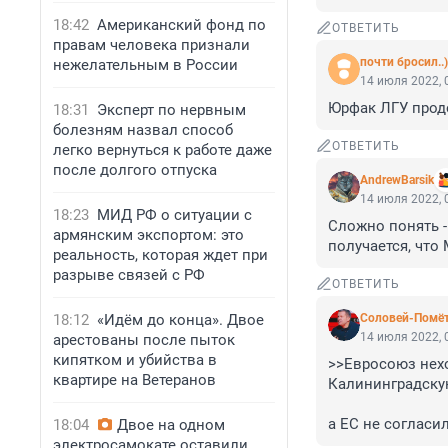
18:42
Американский фонд по
ОТВЕТИТЬ
правам человека признали
почти бросил..)
нежелательным в России
14 июля 2022, 
Юрфак ЛГУ продо
18:31
Эксперт по нервным
болезням назвал способ
ОТВЕТИТЬ
легко вернуться к работе даже
после долгого отпуска
AndrewBarsik
14 июля 2022, 
18:23
МИД РФ о ситуации с
Сложно понять -
армянским экспортом: это
получается, что
реальность, которая ждет при
разрыве связей с РФ
ОТВЕТИТЬ
18:12
«Идём до конца». Двое
Соловей-Помё
14 июля 2022, 
арестованы после пыток
кипятком и убийства в
>>Евросоюз нехо
квартире на Ветеранов
Калининградскую
а ЕС не согласил
18:04
Двое на одном
электросамокате оставили