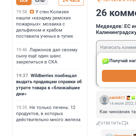
Все
СПБ
24 часа
ПЕРЕЙТИ К ПУ
26 комм
19:58
У стен Колизея
нашли «казарму римских
пожарных»: мозаика с
Медведев: ЕС и
дельфином и крабом
Калининградск
поставила ученых в тупик
19:46
Ларионов дал своему
сыну ещё один шанс
Получай наг
закрепиться в СКА
Гость
19:37
Wildberries пообещал
Войти
выдать продавцам справки об
утрате товара в «ближайшие
дни»
nalchik11
14 июля 2022, 
19:35
Не только печень: 12
Как чиновник та
продуктов, в которых
действительно много железа
ОТВЕТИТЬ
4