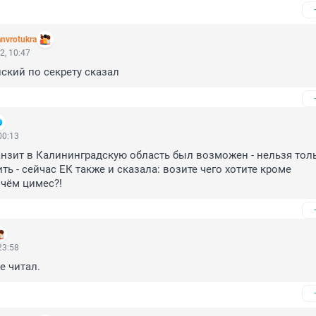
nvrotukra
2, 10:47
нский по секрету сказал
00:13
анзит в Калининградскую область был возможен - нельзя толь
ть - сейчас ЕК также и сказала: возите чего хотите кроме 
 чём цимес?!
23:58
е читал.