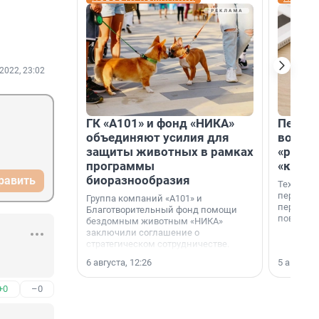
2022, 23:02
ГК «А101» и фонд «НИКА»
Петер
объединяют усилия для
возвр
защиты животных в рамках
«раскл
программы
«книж
биоразнообразия
равить
Технолог
перестае
Группа компаний «А101» и
переходи
Благотворительный фонд помощи
повседне
бездомным животным «НИКА»
заключили соглашение о
стратегическом сотрудничестве.
6 августа, 12:26
5 августа,
+0
–0