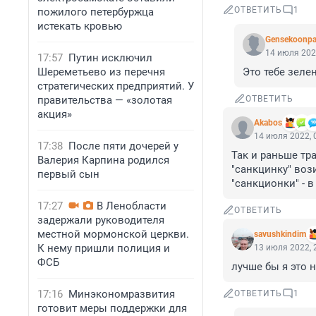
ОТВЕТИТЬ
1
пожилого петербуржца
истекать кровью
Gensekoonpa
14 июля 202
17:57
Путин исключил
Шереметьево из перечня
Это тебе зеле
стратегических предприятий. У
правительства — «золотая
ОТВЕТИТЬ
акция»
Akabos
14 июля 2022, 
17:38
После пяти дочерей у
Так и раньше тр
Валерия Карпина родился
"санкцинку" вози
первый сын
"санкционки" - в
17:27
В Ленобласти
ОТВЕТИТЬ
задержали руководителя
местной мормонской церкви.
savushkindim
К нему пришли полиция и
13 июля 2022, 
ФСБ
лучше бы я это н
17:16
Минэкономразвития
ОТВЕТИТЬ
1
готовит меры поддержки для