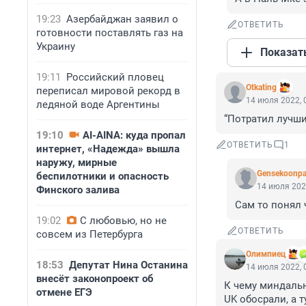
19:23
Азербайджан заявил о
ОТВЕТИТЬ
готовности поставлять газ на
Украину
Показат
19:11
Российский пловец
Otkating
переписал мировой рекорд в
14 июля 2022, 
ледяной воде Аргентины
“Потратил лучши
19:10
AI-AINA: куда пропал
ОТВЕТИТЬ
1
интернет, «Надежда» вышла
наружу, мирные
Gensekoonpa
беспилотники и опасность
14 июля 202
Финского залива
Сам то понял 
19:02
С любовью, но не
ОТВЕТИТЬ
совсем из Петербурга
Олимпиец
18:53
Депутат Нина Останина
14 июля 2022, 
внесёт законопроект об
К чему миндальни
отмене ЕГЭ
UK обосрали, а т