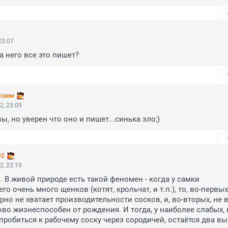
23:07
а него все это пишет?
осаем
2, 23:09
вы, но уверен что оно и пишет...синька зло;)
92
2, 23:19
. В живой природе есть такой феномен - когда у самки 
 очень много щенков (котят, крольчат, и т.п.), то, во-первых,
рно не хватает производительности сосков, и, во-вторых, не в
во жизнеспособен от рождения. И тогда, у наиболее слабых, н
робиться к рабочему соску через сородичей, остаётся два вых