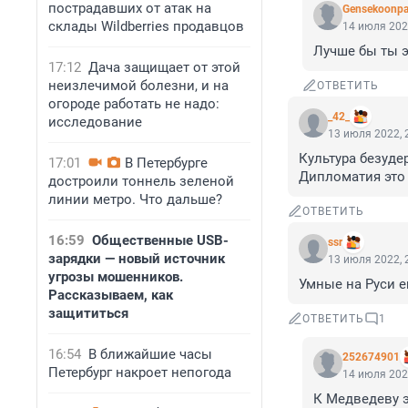
пострадавших от атак на
Gensekoonpa
склады Wildberries продавцов
14 июля 202
Лучше бы ты э
17:12
Дача защищает от этой
неизлечимой болезни, и на
ОТВЕТИТЬ
огороде работать не надо:
_42_
исследование
13 июля 2022, 
Культура безуде
17:01
В Петербурге
Дипломатия это 
достроили тоннель зеленой
линии метро. Что дальше?
ОТВЕТИТЬ
16:59
Общественные USB-
ssr
зарядки — новый источник
13 июля 2022, 
угрозы мошенников.
Умные на Руси е
Рассказываем, как
защититься
ОТВЕТИТЬ
1
16:54
В ближайшие часы
252674901
Петербург накроет непогода
14 июля 202
К Медведеву э