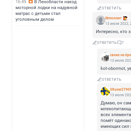
16:49
В Ленобласти наезд
моторной лодки на надувной
ОТВЕТИТЬ
матрас с детьми стал
Ипполлит
уголовным делом
13 июля 2022, 
Интересно, кто з
ОТВЕТИТЬ
7
своих не бр
13 июля 202
kоt-obormot, у
ОТВЕТИТЬ
VKuser2790
13 июля 202
Думаю, он сам
млекопитающего
всех элемента
помёт одинако
имеющих сил п