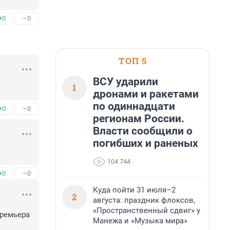
+0
–0
ТОП 5
ВСУ ударили
1
дронами и ракетами
по одиннадцати
+0
–0
регионам России.
Власти сообщили о
погибших и раненых
104 744
+0
–0
Куда пойти 31 июля–2
2
августа: праздник флоксов,
«Пространственный сдвиг» у
ремьера 
Манежа и «Музыка мира»