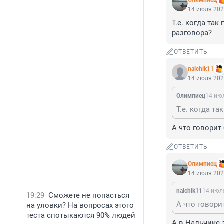
Олимпиец
14 июля 202
Т.е. когда та
разговора?
ОТВЕТИТЬ
nalchik11
14 июля 202
Олимпиец
14 июл
А что говорит
ОТВЕТИТЬ
Олимпиец
14 июля 202
nalchik11
14 июля
19:29
Сможете не попасться
А что говори
на уловки? На вопросах этого
теста спотыкаются 90% людей
А в Нальчике 