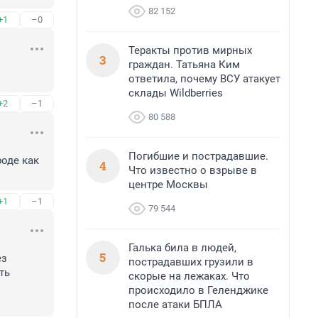
82 152
+1
–0
Теракты против мирных
3
граждан. Татьяна Ким
ответила, почему ВСУ атакует
склады Wildberries
+2
–1
80 588
Погибшие и пострадавшие.
оде как 
4
Что известно о взрыве в
центре Москвы
+1
–1
79 544
Галька била в людей,
5
з 
пострадавших грузили в
ь

скорые на лежаках. Что
происходило в Геленджике
после атаки БПЛА