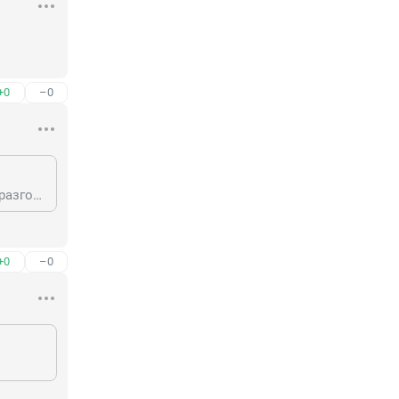
+0
–0
Т.е. когда так говорит британский премьер - это образец цивилизованного разговора?
+0
–0