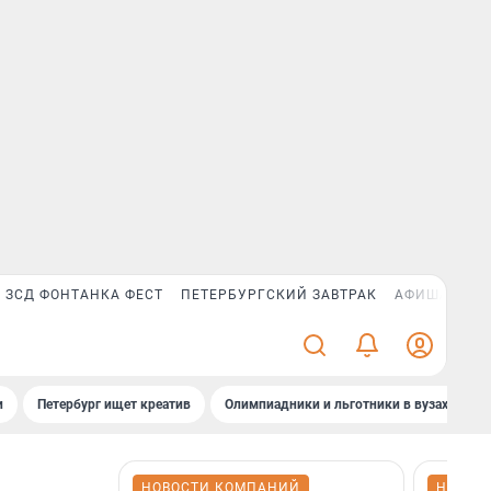
ЗСД ФОНТАНКА ФЕСТ
ПЕТЕРБУРГСКИЙ ЗАВТРАК
АФИША PLUS
и
Петербург ищет креатив
Олимпиадники и льготники в вузах СПб
НОВОСТИ КОМПАНИЙ
НОВОС