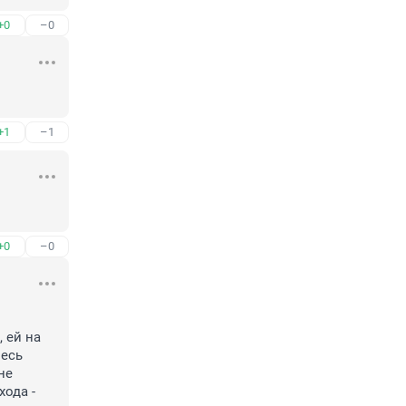
+0
–0
+1
–1
+0
–0
 ей на 
есь 
е 
ода - 