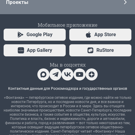
Проекты
Мобильное приложение
Google Play
App Store
App Gallery
RuStore
Мы в соцсетях
Контактные данные для Роскомнадзора и государственных органов
«Фонтанка» — петербургское сетевое издание, где можно найти не только
новости Петербурга, но и последние новости дня, и все важное и
интересное, что происходит в России и в мире. Здесь вы отыщете
наиболее значимые происшествия, новости Санкт-Петербурга, последние
новости бизнеса, а также события в обществе, культуре, искусстве.
Политика и власть, бизнес и недвижимость, дороги и автомобили,
финансы и работа, город и развлечения — вот только некоторые из тем,
которые освещает ведущее петербургское сетевое общественно-
политическое издание. Санкт-Петербург читает «Фонтанку»! Наша