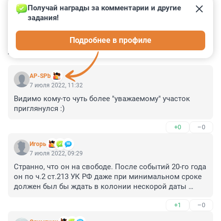
Получай награды за комментарии и другие 
задания!
0
0
0
0
0
Подробнее в профиле
КОММЕНТАРИИ
31
AP-SPb
7 июля 2022, 11:32
Видимо кому-то чуть более "уважаемому" участок 
приглянулся :)
+0
–0
Игoрь
7 июля 2022, 09:29
Странно, что он на свободе. После событий 20-го года 
он по ч.2 ст.213 УК РФ даже при минимальном сроке 
должен был бы ждать в колонии нескорой даты 
после которой появляется право на УДО.
+1
–0