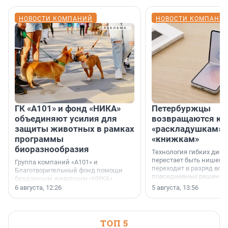
НОВОСТИ КОМПАНИЙ
НОВОСТИ КОМПАНИ
ГК «А101» и фонд «НИКА»
Петербуржцы
объединяют усилия для
возвращаются к
защиты животных в рамках
«раскладушкам» 
программы
«книжкам»
биоразнообразия
Технология гибких дисп
перестает быть нишевы
Группа компаний «А101» и
переходит в разряд вос
Благотворительный фонд помощи
повседневных решений
бездомным животным «НИКА»
заключили соглашение о
6 августа, 12:26
5 августа, 13:56
стратегическом сотрудничестве.
ТОП 5