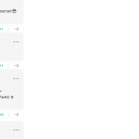
илетят😎
+1
–0
+1
–0
-
ько в 
+0
–0