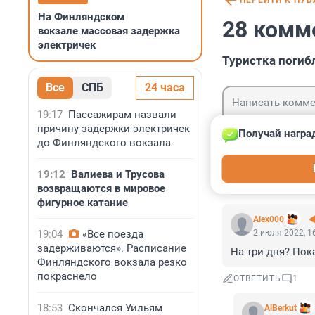
ПЕРЕЙТИ К ПУ
На Финляндском
28 комм
вокзале массовая задержка
электричек
Туристка погибл
Все
СПБ
24 часа
19:17
Пассажирам назвали
причину задержки электричек
Получай награ
до Финляндского вокзала
Гость
Войти
19:12
Валиева и Трусова
возвращаются в мировое
фигурное катание
Alex000
19:04
«Все поезда
2 июля 2022, 1
задерживаются». Расписание
На три дня? Пок
Финляндского вокзала резко
покраснело
ОТВЕТИТЬ
1
18:53
Скончался Уильям
AlBerkut