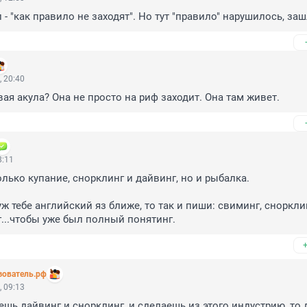
- "как правило не заходят". Но тут "правило" нарушилось, заш
 20:40
вая акула? Она не просто на риф заходит. Она там живет.
8:11
лько купание, снорклинг и дайвинг, но и рыбалка.

ж тебе английский яз ближе, то так и пиши: свиминг, снорклин
...чтобы уже был полный понятинг.
зователь.рф
 09:13
ешь дайвинг и снорклинг, и сделаешь из этого индустрию, то 