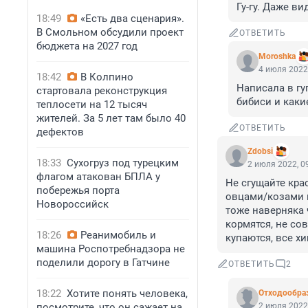
Гу-гу. Даже в
18:49
«Есть два сценария».
В Смольном обсудили проект
ОТВЕТИТЬ
бюджета на 2027 год
Moroshka
4 июля 2022,
18:42
В Колпино
Написала в гуг
стартовала реконструкция
бибиси и каки
теплосети на 12 тысяч
жителей. За 5 лет там было 40
ОТВЕТИТЬ
дефектов
Zdobsi
18:33
Сухогруз под турецким
2 июля 2022, 0
флагом атакован БПЛА у
Не сгущайте крас
побережья порта
овцами/козами ш
Новороссийск
тоже наверняка ч
кормятся, не со
18:26
Реанимобиль и
купаются, все х
машина Роспотребнадзора не
поделили дорогу в Гатчине
ОТВЕТИТЬ
2
18:22
Хотите понять человека,
Отходообра
посмотрите, что он сажает на
2 июля 2022,