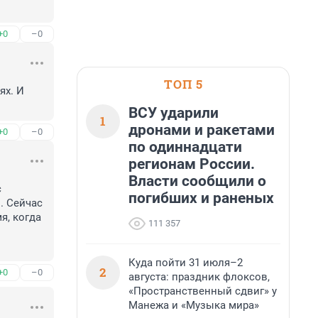
+0
–0
ТОП 5
х. И 
ВСУ ударили
1
дронами и ракетами
+0
–0
по одиннадцати
регионам России.
Власти сообщили о
 
погибших и раненых
 Сейчас 
, когда 
111 357
Куда пойти 31 июля–2
2
+0
–0
августа: праздник флоксов,
«Пространственный сдвиг» у
Манежа и «Музыка мира»