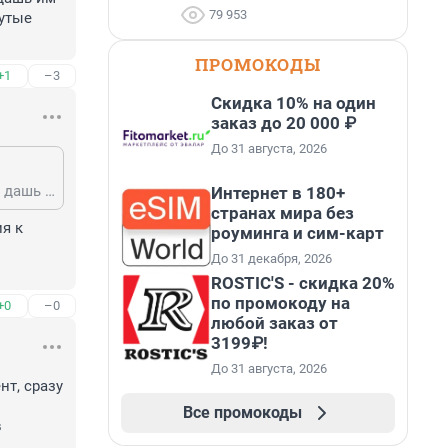
79 953
утые 
ПРОМОКОДЫ
+1
–3
Скидка 10% на один
заказ до 20 000 ₽
До 31 августа, 2026
Когда изобретешь дайвинг и снорклинг, и сделаешь из этого индустрию, то дашь им свои названия. А пока пользуйся тем, что за тебя придумали более продвинутые люди.
Интернет в 180+
странах мира без
 к 
роуминга и сим-карт
До 31 декабря, 2026
ROSTIC'S - скидка 20%
по промокоду на
+0
–0
любой заказ от
3199₽!
До 31 августа, 2026
т, сразу 
Все промокоды
 