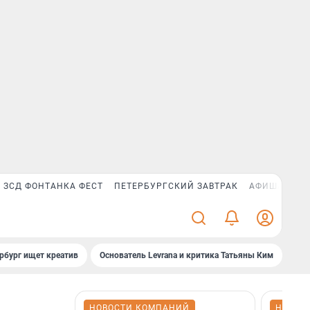
ЗСД ФОНТАНКА ФЕСТ
ПЕТЕРБУРГСКИЙ ЗАВТРАК
АФИША PLUS
рбург ищет креатив
Основатель Levrana и критика Татьяны Ким
Зач
НОВОСТИ КОМПАНИЙ
НОВОС