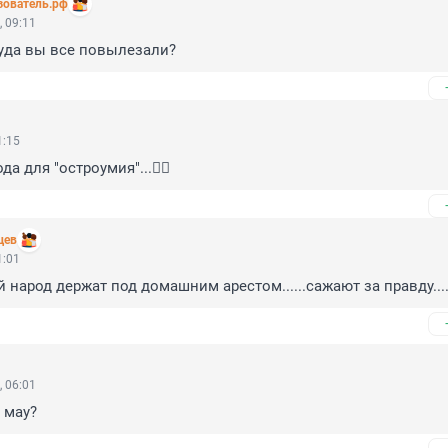
зователь.рф
 09:11
ткуда вы все повылезали?
1:15
а для "остроумия"...🤦‍♂️
цев
1:01
й народ держат под домашним арестом......сажают за правду....
 06:01
 мау?