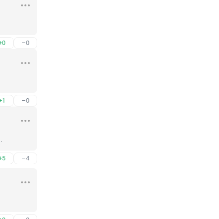
+0
–0
+1
–0
.
+5
–4