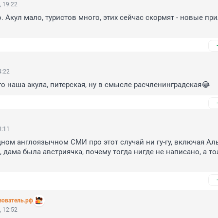
 19:22
. Акул мало, туристов много, этих сейчас скормят - новые пр
4:22
это наша акула, питерская, ну в смысле расчленинградская😂
0:11
дном англоязычном СМИ про этот случай ни гу-гу, включая Аль
 дама была австриячка, почему тогда нигде не написано, а тол
зователь.рф
 12:52