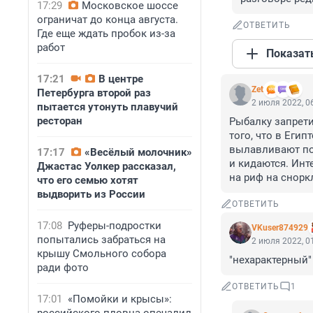
17:29
Московское шоссе
ограничат до конца августа.
ОТВЕТИТЬ
Где еще ждать пробок из-за
работ
Показат
17:21
В центре
Zet
Петербурга второй раз
2 июля 2022, 0
пытается утонуть плавучий
ресторан
Рыбалку запретил
того, что в Егип
вылавливают под
17:17
«Весёлый молочник»
и кидаются. Инт
Джастас Уолкер рассказал,
на риф на снорк
что его семью хотят
выдворить из России
ОТВЕТИТЬ
17:08
Руферы-подростки
VKuser874929
попытались забраться на
2 июля 2022, 0
крышу Смольного собора
"нехарактерный" 
ради фото
ОТВЕТИТЬ
1
17:01
«Помойки и крысы»: