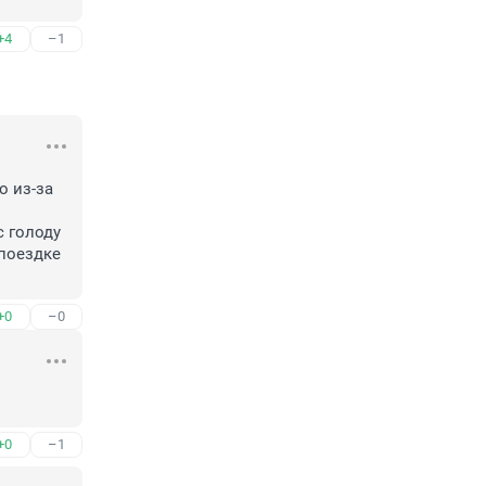
+4
–1
 из-за 
 голоду 
поездке 
+0
–0
+0
–1