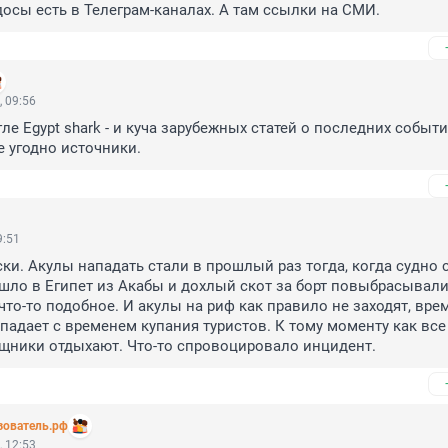
идосы есть в Телеграм-каналах. А там ссылки на СМИ.
 09:56
ле Egypt shark - и куча зарубежных статей о последних события
е угодно источники.
9:51
ки. Акулы нападать стали в прошлый раз тогда, когда судно с
ло в Египет из Акабы и дохлый скот за борт повыбрасывали.
то-то подобное. И акулы на риф как правило не заходят, время
впадает с временем купания туристов. К тому моменту как все 
ищники отдыхают. Что-то спровоцировало инцидент.
зователь.рф
 12:53