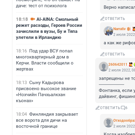
даче: тест от психолога
Верно написал 
18:18
AI-AINA: Смольный
ОТВЕТИТЬ
режет расходы, Героев России
Narrativ 𒆜
зачислили в вузы, Бу и Тяпа
2 июля 2022,
улетели в Ирландию
а как же рифо
18:16
Под удар ВСУ попал
ОТВЕТИТЬ
многоквартирный дом в
Керчи. Власти сообщили о
260642011
жертвах
2 июля 2022, 0
запрещены не то
18:13
Сыну Кадырова
---------------------

присвоено высокое звание
Фонтанка, если у
«Нохчийн Пачхьалкхан
дайвинг, фишинг
къонах»
ОТВЕТИТЬ
6
18:04
Финляндия закрывает
все ворота для дичи на
Отходообра
восточной границе
2 июля 2022,
Когда изобрет