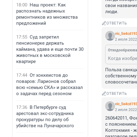
18:00
Наш проект: Как
свои названия
распознать надежных
люди.
ремонтников из множества
предложений
ОТВЕТИТЬ
vic_5e4cd19
17:55
Суд запретил
2 июля 2022,
пенсионерке держать
каймана, удава и еще почти 30
Отходообразова
животных в московской
квартире
Польза санкци
17:44
От хоккеистов до
собственному 
поваров: Ларионов собрал
словосочетани
всю «семью СКА» и рассказал
о задачах перед сезоном
ОТВЕТИТЬ
vic_5e4cd19
17:36
В Петербурге суд
2 июля 2022,
арестовал экс-сотрудника
260642011, Фо
прокуратуры по делу об
с пояснением.

убийстве на Луначарского
Коптокмия - ж
разговоре ред