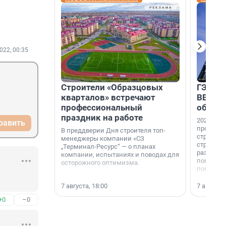
022, 00:35
Строители «Образцовых
ГЭС, м
кварталов» встречают
ВВП: в
профессиональный
об ист
праздник на работе
2026-й —
равить
професси
В преддверии Дня строителя топ-
строителе
менеджеры компании «СЗ
строителя
„Терминал-Ресурс“ — о планах
раз. В ГК
компании, испытаниях и поводах для
появился
осторожного оптимизма.
поменяла
7 августа, 18:00
7 августа,
+0
–0