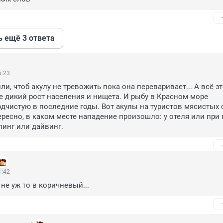
ь ещё 3 ответа
6:23
и, чтоб акулу не тревожить пока она переваривает... А всё это
те дикий рост населения и нищета. И рыбу в Красном море 
чистую в последние годы. Вот акулы на туристов мясистых с
ересно, в каком месте нападение произошло: у отеля или при 
линг или дайвинг.
1:42
не уж то в коричневый...