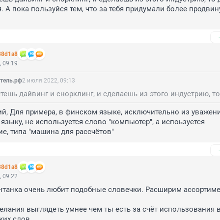
. А пока пользуйся тем, что за тебя придумали более продвин
38d1a8
 09:19
тель.рф
2 июля 2022, 09:13
й, Для примера, в финском языке, исключительно из уважения
языку, не используется слово "компьютер", а испоьзуется 
е, типа "машина для рассчётов"
38d1a8
 09:22
нтанка очень любит подобные словечки. Расширим ассортимен
елания выглядеть умнее чем ты есть за счёт использования в
ких слов 