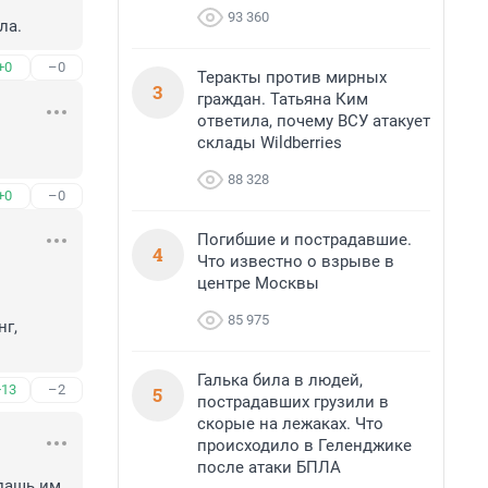
93 360
ла.
+0
–0
Теракты против мирных
3
граждан. Татьяна Ким
ответила, почему ВСУ атакует
склады Wildberries
88 328
+0
–0
Погибшие и пострадавшие.
4
Что известно о взрыве в
центре Москвы
85 975
г, 
Галька била в людей,
+13
–2
5
пострадавших грузили в
скорые на лежаках. Что
происходило в Геленджике
после атаки БПЛА
дашь им 