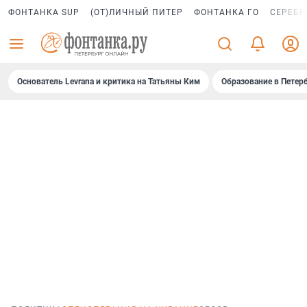
ФОНТАНКА SUP
(ОТ)ЛИЧНЫЙ ПИТЕР
ФОНТАНКА ГО
СЕРЕБР
Основатель Levrana и критика на Татьяны Ким
Образование в Петер