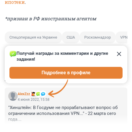
ипотеки
.
*признан в РФ иностранным агентом
Спецоперация на Украине
США
Роскомнадзор
VPN
Получай награды за комментарии и другие 
задания!
0
0
0
0
0
Подробнее в профиле
КОММЕНТАРИИ
1
AlexZzz
4 июня 2022, 15:58
"Хинштейн: В Госдуме не прорабатывают вопрос об 
ограничении использования VPN..." - 22 марта сего 
года.

Вот и верь им после этого.
+0
–0