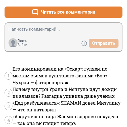
Читать все комментарии
Гость
Отправить
Войти
Его номинировали на «Оскар»: гуляем по
1
местам съемок культового фильма «Вор»
Чухрая — фоторепортаж
Почему внутри Урана и Нептуна идут дожди
2
из алмазов? Разгадка удивила даже ученых
«Дед разбушевался»: SHAMAN довел Мизулину
3
— что он натворил
«Я крутая»: певица Жасмин здорово похудела
4
— как она выглядит теперь