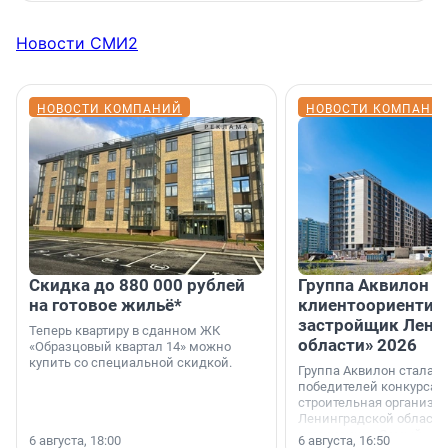
Новости СМИ2
НОВОСТИ КОМПАНИЙ
НОВОСТИ КОМПАНИ
Скидка до 880 000 рублей
Группа Аквилон 
на готовое жильё*
клиентоориентир
застройщик Лени
Теперь квартиру в сданном ЖК
области» 2026
«Образцовый квартал 14» можно
купить со специальной скидкой.
Группа Аквилон стала 
победителей конкурса 
строительная организа
Ленинградской области 
номинации «Самый
6 августа, 18:00
6 августа, 16:50