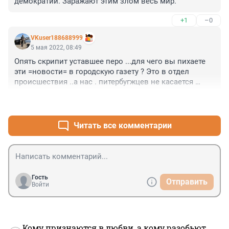
демократии. Заражают этим злом весь мир.
+1
–0
VKuser188688999
5 мая 2022, 08:49
Опять скрипит уставшее перо ...для чего вы пихаете 
эти =новости= в городскую газету ? Это в отдел 
происшествия ..а нас . питербугжцев не касается 
...или желтеть нынче в моде или =тренде= ...как 
+0
–1
правильно по русски ?
Читать все комментарии
Гость
Отправить
Войти
Кому признаются в любви, а кому разобьют