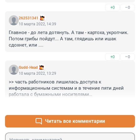
ломаются? Нужно строить ВСМ тогда срочно. Не 
+0
–0
нужно между Питером и Московсквой летать вообще. 
Это высвободит много самолетов
262531341
10 марта 2022, 14:39
Главное - до лета дотянуть. А там - картоха, укропчик. 
Потом грибы пойдут... А там, глядишь или ишак 
сдохнет, или ....
+0
–0
Gudd-Head
10 марта 2022, 13:29
>> часть работников лишилась доступа к 
информационным системам и в течение пяти дней 
работала с бумажными носителями

+0
–0
Пасьянсы на столе раскладывали? =)
Читать все комментарии