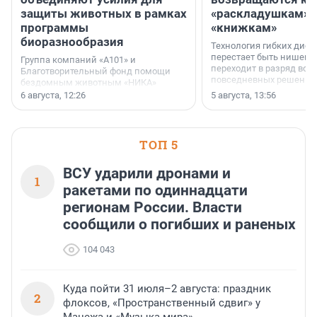
защиты животных в рамках
«раскладушкам» 
программы
«книжкам»
биоразнообразия
Технология гибких дисп
перестает быть нишевы
Группа компаний «А101» и
переходит в разряд вос
Благотворительный фонд помощи
повседневных решений
бездомным животным «НИКА»
заключили соглашение о
6 августа, 12:26
5 августа, 13:56
стратегическом сотрудничестве.
ТОП 5
ВСУ ударили дронами и
1
ракетами по одиннадцати
регионам России. Власти
сообщили о погибших и раненых
104 043
Куда пойти 31 июля–2 августа: праздник
2
флоксов, «Пространственный сдвиг» у