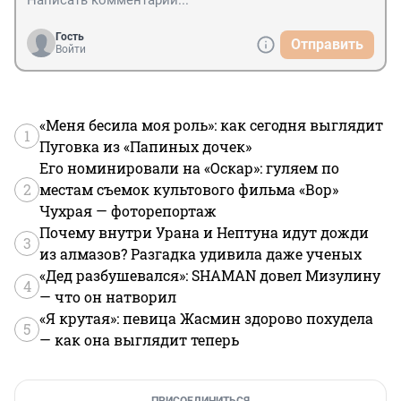
Гость
Отправить
Войти
«Меня бесила моя роль»: как сегодня выглядит
1
Пуговка из «Папиных дочек»
Его номинировали на «Оскар»: гуляем по
2
местам съемок культового фильма «Вор»
Чухрая — фоторепортаж
Почему внутри Урана и Нептуна идут дожди
3
из алмазов? Разгадка удивила даже ученых
«Дед разбушевался»: SHAMAN довел Мизулину
4
— что он натворил
«Я крутая»: певица Жасмин здорово похудела
5
— как она выглядит теперь