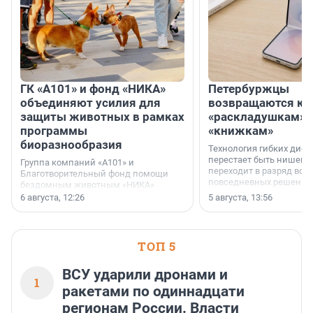
ГК «А101» и фонд «НИКА»
Петербуржцы
объединяют усилия для
возвращаются к
защиты животных в рамках
«раскладушкам» 
программы
«книжкам»
биоразнообразия
Технология гибких дисп
перестает быть нишевы
Группа компаний «А101» и
переходит в разряд вос
Благотворительный фонд помощи
повседневных решений
бездомным животным «НИКА»
заключили соглашение о
6 августа, 12:26
5 августа, 13:56
стратегическом сотрудничестве.
ТОП 5
ВСУ ударили дронами и
1
ракетами по одиннадцати
регионам России. Власти