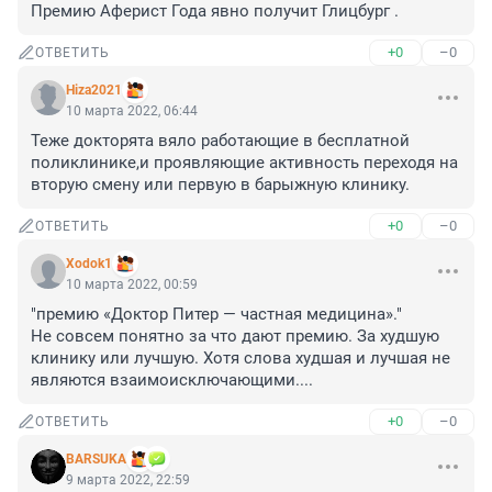
Премию Аферист Года явно получит Глицбург .
+0
–0
ОТВЕТИТЬ
Hiza2021
10 марта 2022, 06:44
Теже докторята вяло работающие в бесплатной 
поликлинике,и проявляющие активность переходя на 
вторую смену или первую в барыжную клинику.
+0
–0
ОТВЕТИТЬ
Xodok1
10 марта 2022, 00:59
"премию «Доктор Питер — частная медицина»."

Не совсем понятно за что дают премию. За худшую 
клинику или лучшую. Хотя слова худшая и лучшая не 
являются взаимоисключающими....
+0
–0
ОТВЕТИТЬ
BARSUKA
9 марта 2022, 22:59