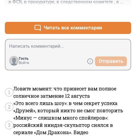
в ФСБ, в прокуратуре, в следственном комитете , в 
полиции имеются иииииииииииии НИКТО НЕ СИДИТ. 
+0
–0
А там ко всему прочему , разбой, грабеж, захват и 
уничтожение имущества граждан, мошенничество, 
подделка документов. Все это , начальник 
Читать все комментарии
Приморского УВД г. СПб называет 
АДМИНИСТРАТИВНЫМ нарушением...........
Гость
Отправить
Войти
Ловите момент: что принесет вам полное
1
солнечное затмение 12 августа
«Это всего лишь шоу»: в чем секрет успеха
2
«Друзей», который никто не смог повторить
«Минус — слишком много спойлеров»:
3
российский ниндзя-скульптор снялся в
сериале «Дом Дракона». Видео