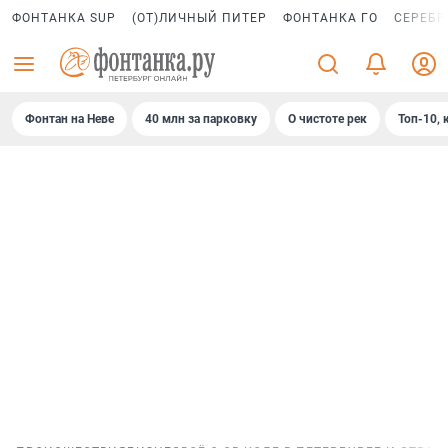
ФОНТАНКА SUP
(ОТ)ЛИЧНЫЙ ПИТЕР
ФОНТАНКА ГО
СЕРЕБР
Фонтан на Неве
40 млн за парковку
О чистоте рек
Топ-10, 