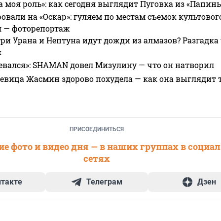
а моя роль»: как сегодня выглядит Пуговка из «Папин
овали на «Оскар»: гуляем по местам съемок культово
я — фоторепортаж
ри Урана и Нептуна идут дожди из алмазов? Разгадка
х
евался»: SHAMAN довел Мизулину — что он натворил
 певица Жасмин здорово похудела — как она выглядит 
ПРИСОЕДИНИТЬСЯ
е фото и видео дня — в наших группах в социа
сетях
нтакте
Телеграм
Дзен