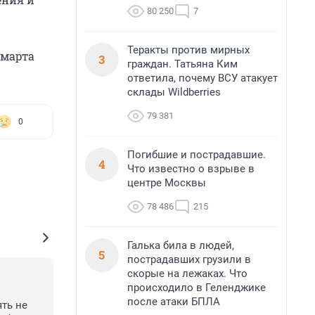
80 250
7
Теракты против мирных
 марта
3
граждан. Татьяна Ким
ответила, почему ВСУ атакует
склады Wildberries
79 381
0
Погибшие и пострадавшие.
4
Что известно о взрыве в
центре Москвы
78 486
215
Галька била в людей,
5
пострадавших грузили в
скорые на лежаках. Что
происходило в Геленджике
после атаки БПЛА
ь не 