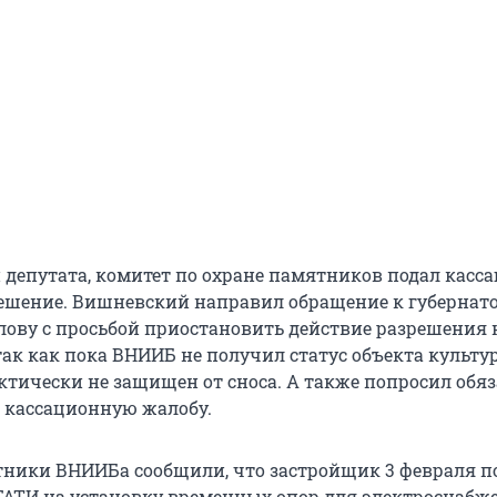
депутата, комитет по охране памятников подал касс
решение. Вишневский направил обращение к губернат
лову с просьбой приостановить действие разрешения 
так как пока ВНИИБ не получил статус объекта культу
ктически не защищен от сноса. А также попросил обяз
 кассационную жалобу.
ники ВНИИБа сообщили, что застройщик 3 февраля п
ГАТИ на установку временных опор для электроснабж