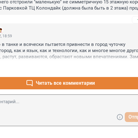
него отстроили "маленькую" не симметричную 15 этажную коро
 с Парковкой ТЦ Колондайк (должна была быть в 2 этажа) про
 4+2++++ этажей и в стороны и портить ещё больше внешний о
ет принести пользу. Вместо "Светланы" уже строят ЖК, что т
Но добро пожаловать туда жить, а за НИИ ещё поборемся.
, 18:59
 в танке и всячески пытается привнести в город чуточку 
ород, как и язык, как и технологии, как и многое многое другое
, растут, развиваются, обрастают новыми впечатлениями. Зам
гим не катастрофа, в городе существует понятие этажности, да
здействовать на того же застройщика, чтобы город был красив
ртинки ожидается светленький, вполне себе симпатичный дом.
есте сейчас даже не дореволюционная постройка, это не невски
Читать все комментарии
ный спальник. Тот бизнес-центр, что в нем был - жалкая парод
оследние лет пять, после внииба он стал атавизмом. А город 
троит новое и идет дальше. Катастрофы не случилось и не сл
Отп