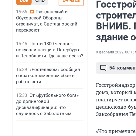
Все
СПБ
24 часа
Госстро
15:56
Гражданский и
строите
Обуховской Обороны
ВНИИБ. 
ограничат, а Светлановский
перекроют
здание о
15:45
Почти 1300 человек
покусали клещи в Петербурге
9 февраля 2022, 00:15
и Ленобласти. Где чаще всего?
54
коммен
15:39
«Ростелеком» сообщил
о кратковременном сбое в
работе сети
Госстройнадзор
дома, который
15:33
От «футбольного бога»
планирует возв
до допинговой
целлюлозно-бум
дисквалификации: что
случилось с Заболотным
Заксобрания Пе
«Что примечате