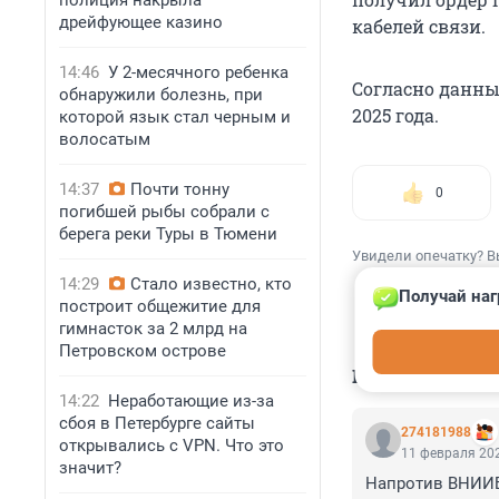
полиция накрыла
дрейфующее казино
кабелей связи.
14:46
У 2-месячного ребенка
Согласно данны
обнаружили болезнь, при
2025 года.
которой язык стал черным и
волосатым
14:37
Почти тонну
0
погибшей рыбы собрали с
берега реки Туры в Тюмени
Увидели опечатку? В
14:29
Стало известно, кто
Получай наг
построит общежитие для
гимнасток за 2 млрд на
Петровском острове
КОММЕНТАР
14:22
Неработающие из-за
сбоя в Петербурге сайты
274181988
открывались с VPN. Что это
11 февраля 202
значит?
Напротив ВНИИБ 