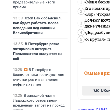
1
«Меня бесил
предварительные итоги
приема
Его номинир
2
«Вор» Чухра
13:39
Ozon Банк объяснил,
Почему внут
3
как будет работать после
даже учены
попадания под санкции
4
«Дед разбуш
Великобритании
5
«Я крутая»:
13:35
В Петербурге резко
затормозил интернет.
Пользователи жалуются на
всё
13:28
В Петербурге
Самые ярки
беспилотники тестируют для
очистки рек и выявления
нефтяных пятен
ВКо
13:25
В западной части
Ладожского озера ввели
временный запрет на проход
Новости СМИ2