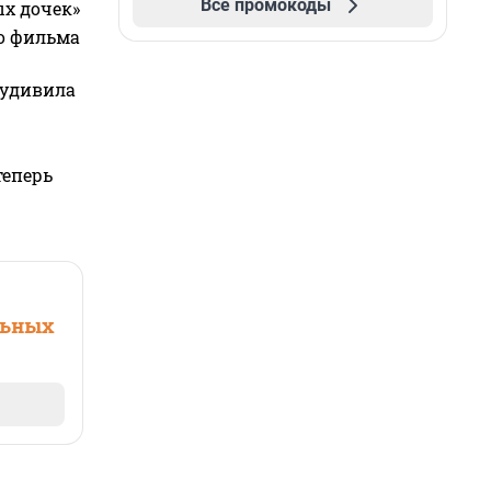
Все промокоды
ых дочек»
го фильма
 удивила
теперь
льных