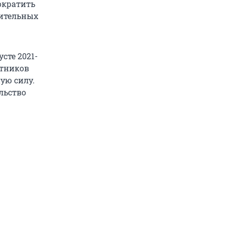
ократить
шительных
усте 2021-
ятников
ую силу.
льство