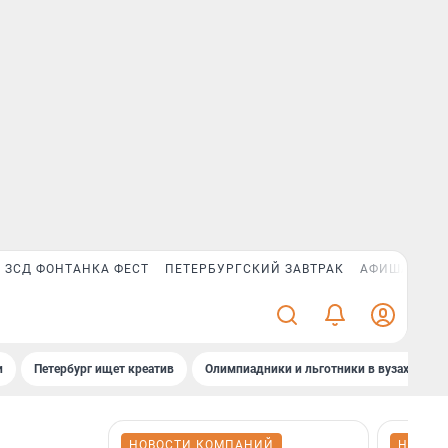
ЗСД ФОНТАНКА ФЕСТ
ПЕТЕРБУРГСКИЙ ЗАВТРАК
АФИША PLUS
и
Петербург ищет креатив
Олимпиадники и льготники в вузах СПб
НОВОСТИ КОМПАНИЙ
НОВОС