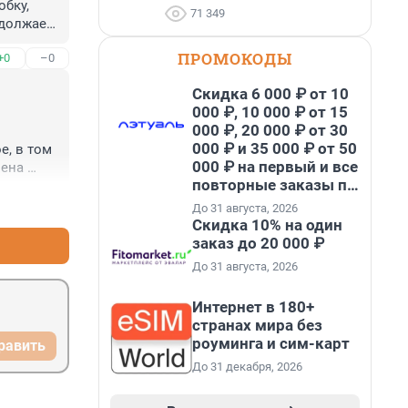
бку, 
71 349
должает 
блик.

ПРОМОКОДЫ
+0
–0
оже урон 
Скидка 6 000 ₽ от 10
000 ₽, 10 000 ₽ от 15
000 ₽, 20 000 ₽ от 30
000 ₽ и 35 000 ₽ от 50
, в том 
000 ₽ на первый и все
ена 
повторные заказы по
, мы 
промокоду НАБЕРИ
+0
–0
ее, но 
До 31 августа, 2026
 То, что 
Скидка 10% на один
й, это 
заказ до 20 000 ₽
ия на 
До 31 августа, 2026
живет и 
учится.
Интернет в 180+
странах мира без
роуминга и сим-карт
равить
До 31 декабря, 2026