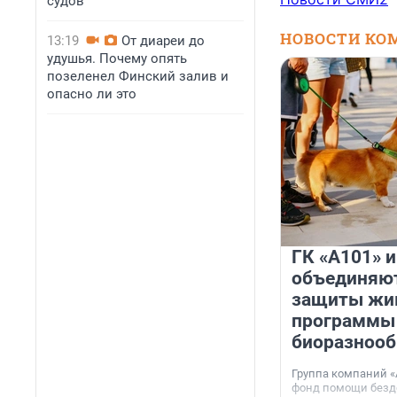
судов
НОВОСТИ КО
13:19
От диареи до
удушья. Почему опять
позеленел Финский залив и
опасно ли это
ГК «А101» 
объединяют
защиты жи
программы
биоразнооб
Группа компаний «
фонд помощи без