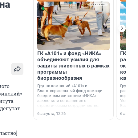
на
ГК «А101» и фонд «НИКА»
ГК «КВ
объединяют усилия для
разреш
защиты животных в рамках
эксплу
программы
компл
биоразнообразия
кварта
ного
Группа компаний «А101» и
Группа к
Благотворительный фонд помощи
разрешен
ринский»
бездомным животным «НИКА»
корпуса 
итута
заключили соглашение о
Уютный к
стратегическом сотрудничестве.
Всеволо
депутат
Ленингра
6 августа, 12:26
6 августа,
льство]