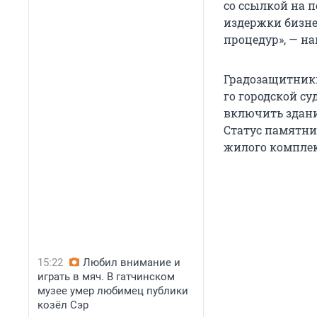
со ссылкой на п
издержки бизне
процедур», — н
Градозащитни
го городской су
включить здани
Статус памятни
жилого комплек
15:22
Любил внимание и
играть в мяч. В гатчинском
музее умер любимец публики
козёл Сэр