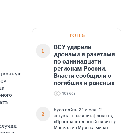
ТОП 5
ВСУ ударили
1
дронами и ракетами
по одиннадцати
регионам России.
ационную
Власти сообщили о
ору
погибших и раненых
на
103 608
рного
ать
Куда пойти 31 июля–2
2
августа: праздник флоксов,
«Пространственный сдвиг» у
олучил
Манежа и «Музыка мира»
ения и