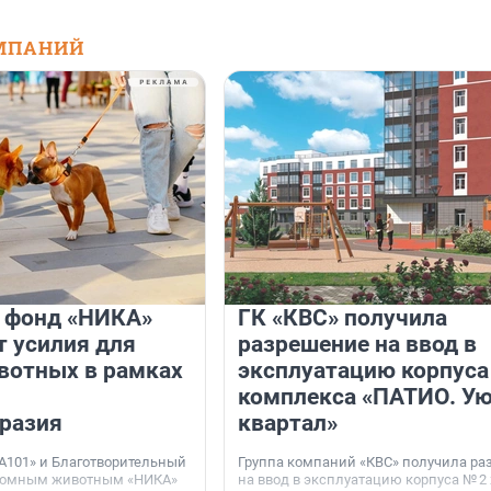
МПАНИЙ
и фонд «НИКА»
ГК «КВС» получила
 усилия для
разрешение на ввод в
вотных в рамках
эксплуатацию корпуса
комплекса «ПАТИО. У
разия
квартал»
А101» и Благотворительный
Группа компаний «КВС» получила р
домным животным «НИКА»
на ввод в эксплуатацию корпуса № 2