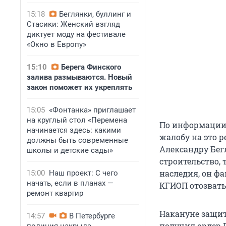
15:18
Беглянки, буллинг и
Стасики: Женский взгляд
диктует моду на фестивале
«Окно в Европу»
15:10
Берега Финского
залива размываются. Новый
закон поможет их укреплять
15:05
«Фонтанка» приглашает
на круглый стол «Перемена
По информации 
начинается здесь: какими
жалобу на это 
должны быть современные
Александру Бег
школы и детские сады»
строительство, 
наследия, он фа
15:00
Наш проект: С чего
начать, если в планах —
КГИОП отозвать
ремонт квартир
Накануне защит
14:57
В Петербурге
получил ордер 