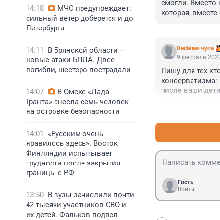
смогли. Вместо 
14:18
МЧС предупреждает:
которая, вместе
сильный ветер доберется и до
разрастаться на
Петербурга
А ВНИИБ ещё мож
району и горе. 
Весёлая чупа
14:11
В Брянской области —
9 февраля 2022
новые атаки БПЛА. Двое
погибли, шестеро пострадали
Пишу для тех кто
консерватизма: г
числе ваши дети
14:07
В Омске «Лада
одного дома дру
Гранта» снесла семь человек
можем как-то во
на островке безопасности
из увиденной ка
стоит на этом м
14:01
«Русским очень
плюс минус зеле
нравилось здесь». Восток
нужность были п
Финляндии испытывает
перемалывает, с
трудности после закрытия
границы с РФ
Гость
Войти
13:50
В вузы зачислили почти
42 тысячи участников СВО и
их детей. Фальков подвел