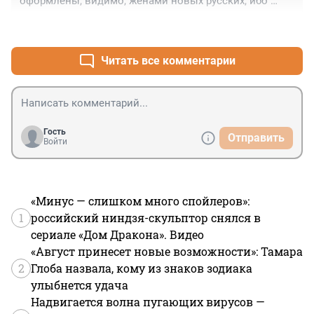
оформлены, видимо, женами новых русских, ибо 
аляповато или стрёмно.
+0
–0
Читать все комментарии
Гость
Отправить
Войти
«Минус — слишком много спойлеров»:
1
российский ниндзя-скульптор снялся в
сериале «Дом Дракона». Видео
«Август принесет новые возможности»: Тамара
2
Глоба назвала, кому из знаков зодиака
улыбнется удача
Надвигается волна пугающих вирусов —